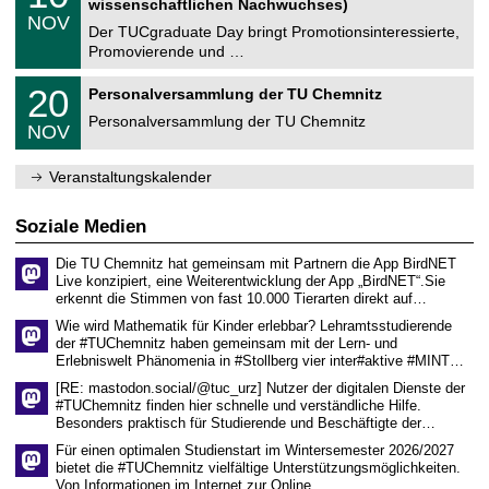
2
wissenschaftlichen Nachwuchses)
n
z
.
6
NOV
t
1
Der TUCgraduate Day bringt Promotionsinteressierte,
r
1
Promovierende und …
u
.
m
2
T
f
2
20
Personalversammlung der TU Chemnitz
0
U
ü
0
2
C
r
Personalversammlung der TU Chemnitz
.
6
NOV
h
d
1
e
e
1
m
n
.
Veranstaltungskalender
n
w
2
i
i
0
t
s
2
Soziale Medien
z
s
6
e
Die TU Chemnitz hat gemeinsam mit Partnern die App BirdNET
n
Live konzipiert, eine Weiterentwicklung der App „BirdNET“.Sie
s
erkennt die Stimmen von fast 10.000 Tierarten direkt auf…
c
h
Wie wird Mathematik für Kinder erlebbar? Lehramtsstudierende
a
der #TUChemnitz haben gemeinsam mit der Lern- und
f
Erlebniswelt Phänomenia in #Stollberg vier inter#aktive #MINT…
t
l
[RE: mastodon.social/@tuc_urz] Nutzer der digitalen Dienste der
i
#TUChemnitz finden hier schnelle und verständliche Hilfe.
c
Besonders praktisch für Studierende und Beschäftigte der…
h
e
Für einen optimalen Studienstart im Wintersemester 2026/2027
n
bietet die #TUChemnitz vielfältige Unterstützungsmöglichkeiten.
N
Von Informationen im Internet zur Online…