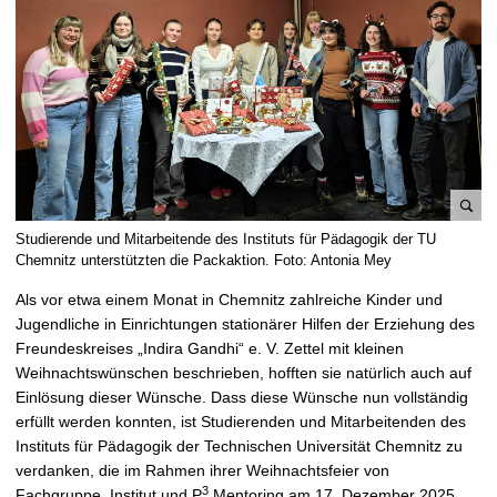
t
B
Studierende und Mitarbeitende des Instituts für Pädagogik der TU
i
Chemnitz unterstützten die Packaktion. Foto: Antonia Mey
l
Als vor etwa einem Monat in Chemnitz zahlreiche Kinder und
d
Jugendliche in Einrichtungen stationärer Hilfen der Erziehung des
v
Freundeskreises „Indira Gandhi“ e. V. Zettel mit kleinen
e
Weihnachtswünschen beschrieben, hofften sie natürlich auch auf
r
Einlösung dieser Wünsche. Dass diese Wünsche nun vollständig
g
erfüllt werden konnten, ist Studierenden und Mitarbeitenden des
r
Instituts für Pädagogik der Technischen Universität Chemnitz zu
ö
verdanken, die im Rahmen ihrer Weihnachtsfeier von
ß
3
Fachgruppe, Institut und P
Mentoring am 17. Dezember 2025