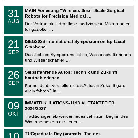
T
3
31
MAIN-Vorlesung "Wireless Small-Scale Surgical
U
1
Robots for Precision Medical …
C
.
AUG
h
0
Der Vortrag stellt drahtlose medizinische Mikroroboter
e
8
für gezielte, …
m
.
n
2
T
i
2
21
ISEG2026 International Symposium on Epitaxial
0
U
t
1
2
Graphene
C
z
.
6
SEP
h
0
Das Ziel des Symposiums ist es, Wissenschaftlerinnen
e
9
und Wissenschaftler …
m
.
n
2
T
i
2
26
Selbstfahrende Autos: Technik und Zukunft
0
U
t
6
2
hautnah erleben
C
z
.
6
SEP
h
0
Kannst du dir vorstellen, dass Autos in Zukunft ganz
e
9
allein fahren? In …
m
.
n
2
T
i
0
09
IMMATRIKULATIONS- UND AUFTAKTFEIER
0
U
t
9
2
2026/2027
C
z
.
6
OKT
h
1
Traditionsgemäß werden jedes Jahr zum Beginn des
e
0
Wintersemesters die neuen …
m
.
n
2
Z
i
1
10
TUCgraduate Day (vormals: Tag des
0
e
t
0