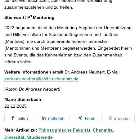
auf die Weihnachtszeit, aber ebenso eine Verpflichtung,
zusammenzustehen und zu helfen.
3
Stichwort: P
Mentoring
2022 begonnen, dient das Mentoring-Angebot der Unterstützung
und Hilfe vor allem für Studienanfängerinnen und -anfäner
(Mentees), die durch Studierende höherer Semester
(Mentorinnen und Mentoren) begleitet werden. Eingebettet hierin
sind Events, die das Kennenlernen bzw. den Zusammenhalt
stärken sollen.
Weitere Informationen
erteilt
Dr. Andreas Neubert, E-Mail
andreas.neubert@phil.tu-chemnitz.de
.
(Autor: Dr. Andreas Neubert)
Mario Steinebach
22.12.2025
teilen
mitteilen
teilen
drucken
Mehr Artikel zu:
Philosophische Fakultät
,
Chemnitz
,
Diversität
,
Studierende