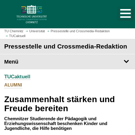
S
S
t
p
a
r
r
i
t
n
TU Chemnitz
Universität
Pressestelle und Crossmedia-Redaktion
s
TUCaktuell
g
e
e
Pressestelle und Crossmedia-Redaktion
i
z
t
u
Menü
e
m
a
H
u
TUCaktuell
a
f
u
ALUMNI
r
p
u
Zusammenhalt stärken und
t
f
i
Freude bereiten
e
n
n
h
Chemnitzer Studierende der Pädagogik und
Erziehungswissenschaft beschenken Kinder und
a
Jugendliche, die Hilfe benötigen
l