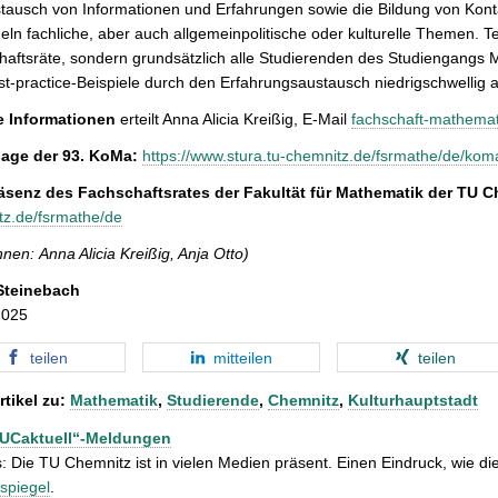
tausch von Informationen und Erfahrungen sowie die Bildung von Kont
ln fachliche, aber auch allgemeinpolitische oder kulturelle Themen. Te
aftsräte, sondern grundsätzlich alle Studierenden des Studiengangs 
t-practice-Beispiele durch den Erfahrungsaustausch niedrigschwellig
e Informationen
erteilt Anna Alicia Kreißig, E-Mail
fachschaft-mathema
ge der 93. KoMa:
https://www.stura.tu-chemnitz.de/fsrmathe/de/kom
senz des Fachschaftsrates der Fakultät für Mathematik der TU C
tz.de/fsrmathe/de
nnen: Anna Alicia Kreißig, Anja Otto)
Steinebach
2025
teilen
mitteilen
teilen
rtikel zu:
Mathematik
,
Studierende
,
Chemnitz
,
Kulturhauptstadt
TUCaktuell“-Meldungen
: Die TU Chemnitz ist in vielen Medien präsent. Einen Eindruck, wie dies
spiegel
.