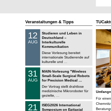
Veranstaltungen & Tipps
TUCaktu
S
1
12
Studieren und Leben in
o
2
Deutschland –
n
.
AUG
s
Interkulturelle
0
t
Kommunikation
8
i
.
Diese Vorlesung bereitet
g
2
e
internationale Studierende auf
0
kulturelle und …
2
6
T
3
31
MAIN-Vorlesung "Wireless
U
1
Small-Scale Surgical Robots
C
.
AUG
h
for Precision Medical …
0
e
8
Der Vortrag stellt drahtlose
m
.
medizinische Mikroroboter für
n
Umfangre
2
i
gezielte, …
0
Für einen
t
2
z
T
Chemnitz 
6
2
21
ISEG2026 International
U
1
Beratung
Symposium on Epitaxial
C