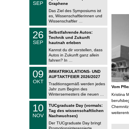
.
SEP
h
Graphene
0
e
9
Das Ziel des Symposiums ist
m
.
es, Wissenschaftlerinnen und
n
2
i
Wissenschaftler …
0
t
2
z
T
6
2
26
Selbstfahrende Autos:
U
6
Technik und Zukunft
C
.
SEP
h
hautnah erleben
0
e
9
Kannst du dir vorstellen, dass
m
.
Autos in Zukunft ganz allein
n
2
i
fahren? In …
0
t
2
z
T
6
0
09
IMMATRIKULATIONS- UND
U
9
AUFTAKTFEIER 2026/2027
C
.
OKT
h
1
Traditionsgemäß werden jedes
e
Vom Pfl
0
Jahr zum Beginn des
m
.
Wintersemesters die neuen …
n
Kristina 
2
i
berufsbe
0
Z
t
1
10
2
TUCgraduate Day (vormals:
Chemnitz 
e
z
0
6
Tag des wissenschaftlichen
n
weiterent
.
NOV
t
Nachwuchses)
1
r
1
Der TUCgraduate Day bringt
u
.
Promotionsinteressierte,
m