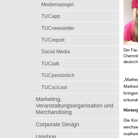
t
Medienspiegel
TUCapp
TUCnewsletter
TUCreport
Der Fac
Social Media
Chemnit
deutsch
TUCtalk
TUCpersönlich
„Mathem
Mathema
TUCscicast
bringen
Marketing,
erkund
Veranstaltungsorganisation und
Hinter
Merchandising
Die Kon
Corporate Design
wechse
mathema
Unishop