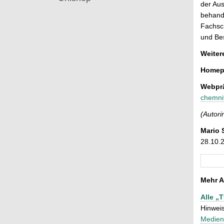
der Aus
behande
Fachsch
und Bes
Weiter
Homepa
Webprä
chemni
(Autori
Mario 
28.10.
Mehr A
Alle „
Hinweis
Medien