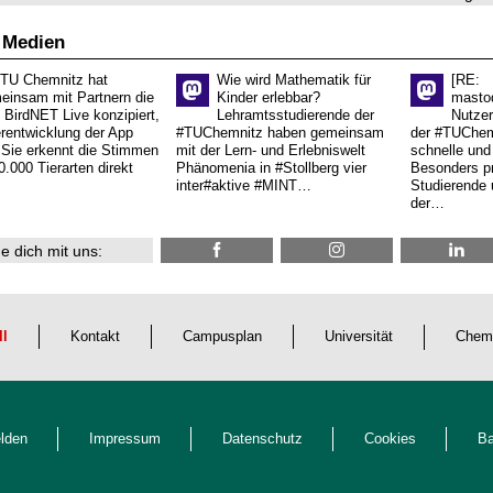
 Medien
 TU Chemnitz hat
Wie wird Mathematik für
[RE:
einsam mit Partnern die
Kinder erlebbar?
masto
 BirdNET Live konzipiert,
Lehramtsstudierende der
Nutzer
erentwicklung der App
#TUChemnitz haben gemeinsam
der #TUChemn
.Sie erkennt die Stimmen
mit der Lern- und Erlebniswelt
schnelle und 
0.000 Tierarten direkt
Phänomenia in #Stollberg vier
Besonders pr
inter#aktive #MINT…
Studierende 
der…
e dich mit uns:
ll
Kontakt
Campusplan
Universität
Chem
lden
Impressum
Datenschutz
Cookies
Ba