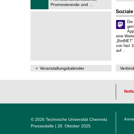
2
f
Promovierende und …
0
ü
2
Soziale
r
6
d
e
Die
n
gem
w
App
i
eine Weit
s
„BirdNET“
s
von fast 1
e
auf…
n
s
c
h
Veranstaltungskalender
Verbind
a
f
t
l
i
Notfa
c
h
e
n
N
a
© 2026 Technische Universität Chemnitz
Anme
c
h
Pressestelle
| 28. Oktober 2025
w
u