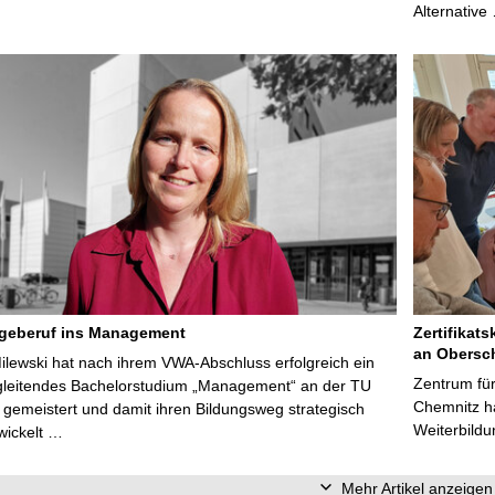
Alternative
egeberuf ins Management
Zertifikats
an Obersc
Milewski hat nach ihrem VWA-Abschluss erfolgreich ein
Zentrum für
gleitendes Bachelorstudium „Management“ an der TU
Chemnitz ha
gemeistert und damit ihren Bildungsweg strategisch
Weiterbildu
wickelt …
Mehr Artikel anzeigen