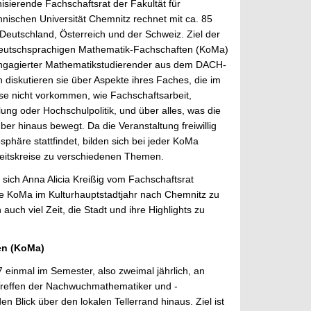
isierende Fachschaftsrat der Fakultät für
nischen Universität Chemnitz rechnet mit ca. 85
eutschland, Österreich und der Schweiz. Ziel der
deutschsprachigen Mathematik-Fachschaften (KoMa)
engagierter Mathematikstudierender aus dem DACH-
 diskutieren sie über Aspekte ihres Faches, die im
se nicht vorkommen, wie Fachschaftsarbeit,
ung oder Hochschulpolitik, und über alles, was die
er hinaus bewegt. Da die Veranstaltung freiwillig
sphäre stattfindet, bilden sich bei jeder KoMa
beitskreise zu verschiedenen Themen.
sich Anna Alicia Kreißig vom Fachschaftsrat
ie KoMa im Kulturhauptstadtjahr nach Chemnitz zu
auch viel Zeit, die Stadt und ihre Highlights zu
en
(KoMa)
 einmal im Semester, also zweimal jährlich, an
reffen der Nachwuchmathematiker und -
 Blick über den lokalen Tellerrand hinaus. Ziel ist