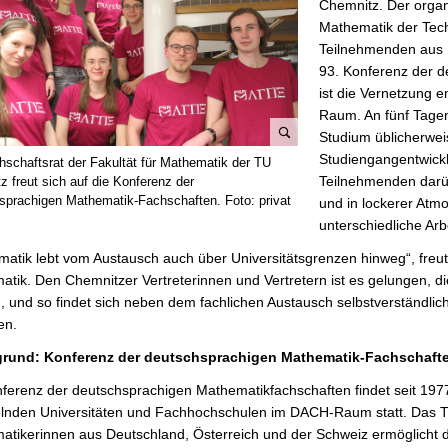
Chemnitz. Der organ
Mathematik der Tech
Teilnehmenden aus D
93. Konferenz der 
ist die Vernetzung 
Raum. An fünf Tagen
Studium üblicherwei
B
Studiengangentwickl
hschaftsrat der Fakultät für Mathematik der TU
i
Teilnehmenden darüb
z freut sich auf die Konferenz der
l
sprachigen Mathematik-Fachschaften. Foto: privat
und in lockerer Atmo
d
unterschiedliche Ar
v
atik lebt vom Austausch auch über Universitätsgrenzen hinweg“, freut 
e
tik. Den Chemnitzer Vertreterinnen und Vertretern ist es gelungen, d
r
, und so findet sich neben dem fachlichen Austausch selbstverständlich 
g
en.
r
ö
grund: Konferenz der deutschsprachigen Mathematik-Fachschaft
ß
ferenz der deutschsprachigen Mathematikfachschaften findet seit 1977
e
lnden Universitäten und Fachhochschulen im DACH-Raum statt. Das T
r
tikerinnen aus Deutschland, Österreich und der Schweiz ermöglicht den
n