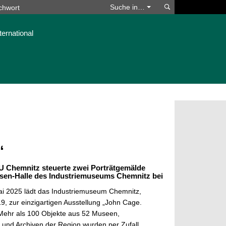
Suchen
Suche in…
ternational
“
TU Chemnitz steuerte zwei Porträtgemälde
ssen-Halle des Industriemuseums Chemnitz bei
ai 2025 lädt das Industriemuseum Chemnitz,
9, zur einzigartigen Ausstellung „John Cage.
Mehr als 100 Objekte aus 52 Museen,
und Archiven der Region wurden per Zufall