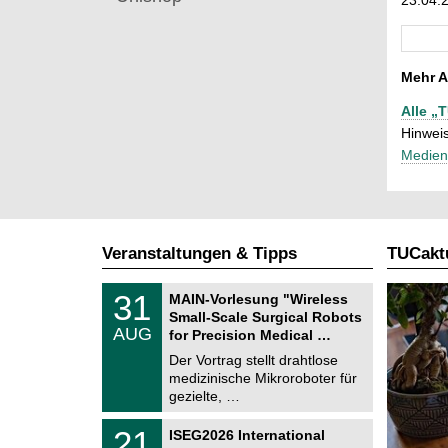
Mehr A
Alle „
Hinweis
Medien
Veranstaltungen & Tipps
TUCaktu
T
3
31
MAIN-Vorlesung "Wireless
U
1
Small-Scale Surgical Robots
C
.
AUG
h
for Precision Medical …
0
e
8
Der Vortrag stellt drahtlose
m
.
medizinische Mikroroboter für
n
2
i
gezielte, …
0
t
2
z
T
6
2
21
ISEG2026 International
U
1