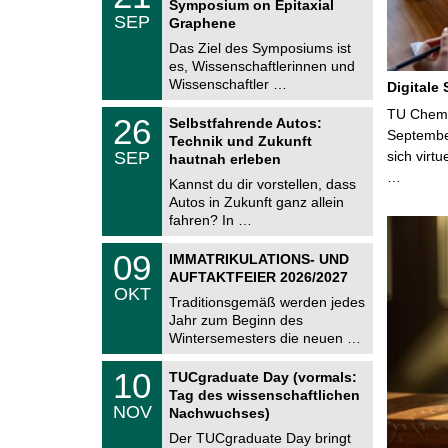
Symposium on Epitaxial
C
.
SEP
h
Graphene
0
e
9
Das Ziel des Symposiums ist
m
.
es, Wissenschaftlerinnen und
n
2
i
Wissenschaftler …
Digitale
0
t
2
z
T
TU Chemni
6
2
26
Selbstfahrende Autos:
U
6
Septembe
Technik und Zukunft
C
.
SEP
sich virt
h
hautnah erleben
0
e
…
9
Kannst du dir vorstellen, dass
m
.
Autos in Zukunft ganz allein
n
2
i
fahren? In …
0
t
2
z
T
6
0
09
IMMATRIKULATIONS- UND
U
9
AUFTAKTFEIER 2026/2027
C
.
OKT
h
1
Traditionsgemäß werden jedes
e
0
Jahr zum Beginn des
m
.
Wintersemesters die neuen …
n
2
i
0
Z
t
1
10
2
TUCgraduate Day (vormals:
e
z
0
6
Tag des wissenschaftlichen
n
.
NOV
t
Nachwuchses)
1
r
1
Der TUCgraduate Day bringt
u