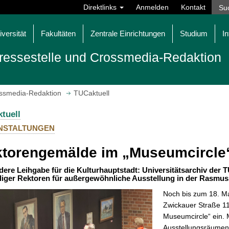
Direktlinks
Anmelden
Kontakt
iversität
Fakultäten
Zentrale Einrichtungen
Studium
In
ressestelle und Crossmedia-Redaktion
ossmedia-Redaktion
TUCaktuell
tuell
NSTALTUNGEN
torengemälde im „Museumcircle
ere Leihgabe für die Kulturhauptstadt: Universitätsarchiv der 
iger Rektoren für außergewöhnliche Ausstellung in der Rasmu
Noch bis zum 18. M
Zwickauer Straße 11
Museumcircle“ ein. 
Ausstellungsräumen 