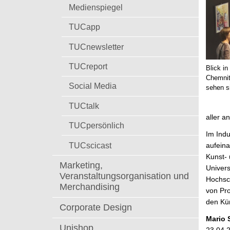
t
Medienspiegel
TUCapp
TUCnewsletter
TUCreport
Blick i
Chemnit
Social Media
sehen s
TUCtalk
aller a
TUCpersönlich
Im Indu
TUCscicast
aufein
Kunst- 
Marketing,
Univers
Veranstaltungsorganisation und
Hochsch
Merchandising
von Pro
den Kün
Corporate Design
Mario 
Unishop
23.04.