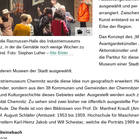
ausgewählt und per
arrangiert. Zwische
Kunst entstand so ei
Erbe der Region.
Das Konzept des „M
G
n die Rasmussen-Halle des Industriemuseums
Avantgardekünstler
a
z, in der die Gemälde noch wenige Wochen zu
Aktionskünstler und
l
ind. Foto: Stephan Luther –
Alle Bilder …
die Partitur für die
e
Museum einer Stadt 
r
nderen Museen der Stadt ausgewählt.
i
e
striemuseum Chemnitz wurde diese Idee nun geografisch erweitert: Hi
ö
ander, sondern aus den 38 Kommunen und Gemeinden der Chemnitzer Ku
f
und Kulturgeschichte dieses Gebietes wider. Ausgestellt werden auch
f
ität Chemnitz: Zu sehen sind zwei bisher nie öffentlich ausgestellte 
n
ule. Die Rede ist von den Bildnissen von Prof. Dr. Manfred Krauß (Am
e
f. August Schläfer (Amtszeit: 1953 bis 1959, Hochschule für Maschi
n
stlern Karl-Heinz Jakob und Will Schestac, welche die Porträts 1989 an
Steinebach
2025