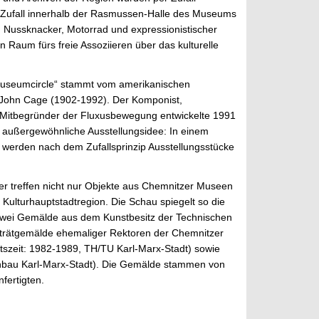
 Zufall innerhalb der Rasmussen-Halle des Museums
n Nussknacker, Motorrad und expressionistischer
n Raum fürs freie Assoziieren über das kulturelle
useumcircle“ stammt vom amerikanischen
 John Cage (1902-1992). Der Komponist,
 Mitbegründer der Fluxusbewegung entwickelte 1991
se außergewöhnliche Ausstellungsidee: In einem
werden nach dem Zufallsprinzip Ausstellungsstücke
er treffen nicht nur Objekte aus Chemnitzer Museen
lturhauptstadtregion. Die Schau spiegelt so die
 zwei Gemälde aus dem Kunstbesitz der Technischen
Porträtgemälde ehemaliger Rektoren der Chemnitzer
tszeit: 1982-1989, TH/TU Karl-Marx-Stadt) sowie
nenbau Karl-Marx-Stadt). Die Gemälde stammen von
fertigten.