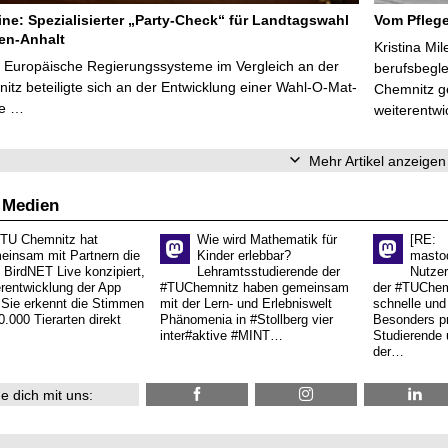
line: Spezialisierter „Party-Check“ für Landtagswahl
Vom Pfleg
en-Anhalt
Kristina Mi
r Europäische Regierungssysteme im Vergleich an der
berufsbegl
tz beteiligte sich an der Entwicklung einer Wahl-O-Mat-
Chemnitz ge
ve …
weiterentwi
Mehr Artikel anzeigen
 Medien
 TU Chemnitz hat
Wie wird Mathematik für
[RE:
einsam mit Partnern die
Kinder erlebbar?
masto
 BirdNET Live konzipiert,
Lehramtsstudierende der
Nutzer
erentwicklung der App
#TUChemnitz haben gemeinsam
der #TUChemn
.Sie erkennt die Stimmen
mit der Lern- und Erlebniswelt
schnelle und 
0.000 Tierarten direkt
Phänomenia in #Stollberg vier
Besonders pr
inter#aktive #MINT…
Studierende 
der…
e dich mit uns: