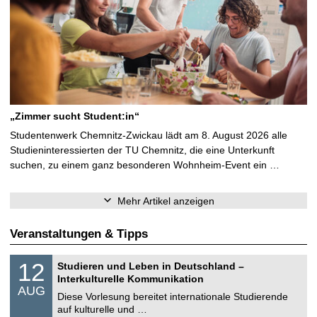
„Zimmer sucht Student:in“
Studentenwerk Chemnitz-Zwickau lädt am 8. August 2026 alle
Studieninteressierten der TU Chemnitz, die eine Unterkunft
suchen, zu einem ganz besonderen Wohnheim-Event ein …
Mehr Artikel anzeigen
Veranstaltungen & Tipps
S
1
12
Studieren und Leben in Deutschland –
o
2
Interkulturelle Kommunikation
n
.
AUG
s
0
Diese Vorlesung bereitet internationale Studierende
t
8
auf kulturelle und …
i
.