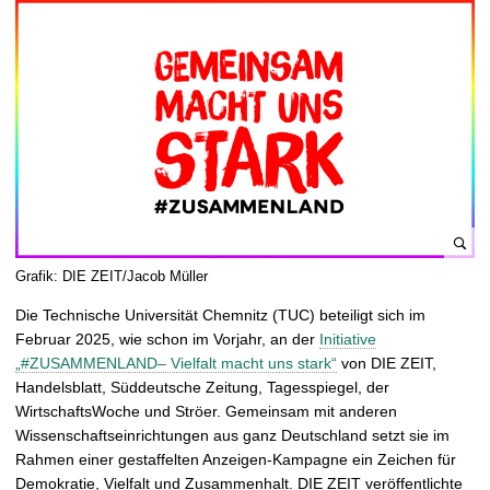
t
B
Grafik: DIE ZEIT/Jacob Müller
i
Die Technische Universität Chemnitz (TUC) beteiligt sich im
l
Februar 2025, wie schon im Vorjahr, an der
Initiative
d
„#ZUSAMMENLAND– Vielfalt macht uns stark“
von DIE ZEIT,
v
Handelsblatt, Süddeutsche Zeitung, Tagesspiegel, der
e
WirtschaftsWoche und Ströer. Gemeinsam mit anderen
r
Wissenschaftseinrichtungen aus ganz Deutschland setzt sie im
g
Rahmen einer gestaffelten Anzeigen-Kampagne ein Zeichen für
r
Demokratie, Vielfalt und Zusammenhalt. DIE ZEIT veröffentlichte
ö