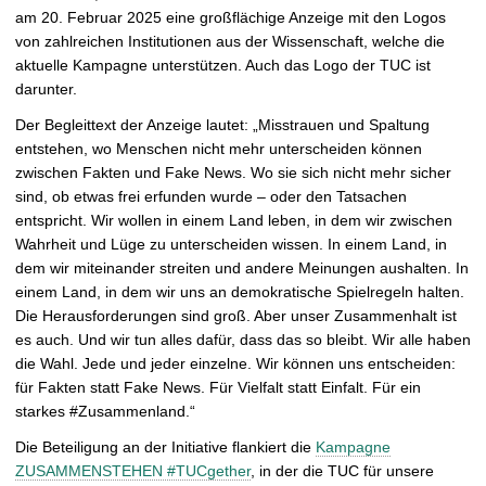
am 20. Februar 2025 eine großflächige Anzeige mit den Logos
ß
von zahlreichen Institutionen aus der Wissenschaft, welche die
e
aktuelle Kampagne unterstützen. Auch das Logo der TUC ist
r
darunter.
n
Der Begleittext der Anzeige lautet: „Misstrauen und Spaltung
entstehen, wo Menschen nicht mehr unterscheiden können
zwischen Fakten und Fake News. Wo sie sich nicht mehr sicher
sind, ob etwas frei erfunden wurde – oder den Tatsachen
entspricht. Wir wollen in einem Land leben, in dem wir zwischen
Wahrheit und Lüge zu unterscheiden wissen. In einem Land, in
dem wir miteinander streiten und andere Meinungen aushalten. In
einem Land, in dem wir uns an demokratische Spielregeln halten.
Die Herausforderungen sind groß. Aber unser Zusammenhalt ist
es auch. Und wir tun alles dafür, dass das so bleibt. Wir alle haben
die Wahl. Jede und jeder einzelne. Wir können uns entscheiden:
für Fakten statt Fake News. Für Vielfalt statt Einfalt. Für ein
starkes #Zusammenland.“
Die Beteiligung an der Initiative flankiert die
Kampagne
ZUSAMMENSTEHEN #TUCgether
, in der die TUC für unsere