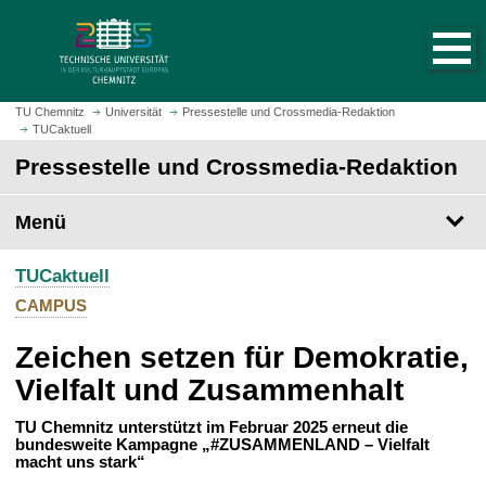
S
S
t
p
a
r
r
i
t
n
TU Chemnitz
Universität
Pressestelle und Crossmedia-Redaktion
s
TUCaktuell
g
e
e
Pressestelle und Crossmedia-Redaktion
i
z
t
u
Menü
e
m
a
H
u
TUCaktuell
a
f
u
CAMPUS
r
p
u
Zeichen setzen für Demokratie,
t
f
i
Vielfalt und Zusammenhalt
e
n
n
h
TU Chemnitz unterstützt im Februar 2025 erneut die
bundesweite Kampagne „#ZUSAMMENLAND – Vielfalt
a
macht uns stark“
l