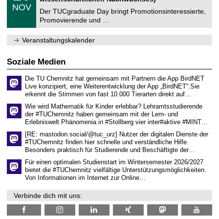
z
.
6
NOV
t
1
Der TUCgraduate Day bringt Promotionsinteressierte,
r
1
Promovierende und …
u
.
m
2
f
0
Veranstaltungskalender
ü
2
r
6
d
Soziale Medien
e
n
Die TU Chemnitz hat gemeinsam mit Partnern die App BirdNET
w
Live konzipiert, eine Weiterentwicklung der App „BirdNET“.Sie
i
erkennt die Stimmen von fast 10.000 Tierarten direkt auf…
s
s
Wie wird Mathematik für Kinder erlebbar? Lehramtsstudierende
e
der #TUChemnitz haben gemeinsam mit der Lern- und
n
Erlebniswelt Phänomenia in #Stollberg vier inter#aktive #MINT…
s
c
[RE: mastodon.social/@tuc_urz] Nutzer der digitalen Dienste der
h
#TUChemnitz finden hier schnelle und verständliche Hilfe.
a
Besonders praktisch für Studierende und Beschäftigte der…
f
t
Für einen optimalen Studienstart im Wintersemester 2026/2027
l
bietet die #TUChemnitz vielfältige Unterstützungsmöglichkeiten.
i
Von Informationen im Internet zur Online…
c
h
Verbinde dich mit uns:
e
n
N