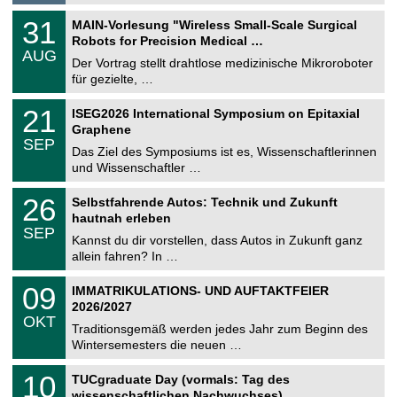
g
2
T
e
3
31
MAIN-Vorlesung "Wireless Small-Scale Surgical
0
U
1
2
Robots for Precision Medical …
C
.
6
AUG
h
0
Der Vortrag stellt drahtlose medizinische Mikroroboter
e
8
für gezielte, …
m
.
n
2
T
i
2
21
ISEG2026 International Symposium on Epitaxial
0
U
t
1
2
Graphene
C
z
.
6
SEP
h
0
Das Ziel des Symposiums ist es, Wissenschaftlerinnen
e
9
und Wissenschaftler …
m
.
n
2
T
i
2
26
Selbstfahrende Autos: Technik und Zukunft
0
U
t
6
2
hautnah erleben
C
z
.
6
SEP
h
0
Kannst du dir vorstellen, dass Autos in Zukunft ganz
e
9
allein fahren? In …
m
.
n
2
T
i
0
09
IMMATRIKULATIONS- UND AUFTAKTFEIER
0
U
t
9
2
2026/2027
C
z
.
6
OKT
h
1
Traditionsgemäß werden jedes Jahr zum Beginn des
e
0
Wintersemesters die neuen …
m
.
n
2
Z
i
1
10
TUCgraduate Day (vormals: Tag des
0
e
t
0
2
wissenschaftlichen Nachwuchses)
n