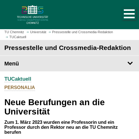
S
S
t
p
a
r
r
i
t
n
TU Chemnitz
Universität
Pressestelle und Crossmedia-Redaktion
s
TUCaktuell
g
e
e
Pressestelle und Crossmedia-Redaktion
i
z
t
u
Menü
e
m
a
H
u
TUCaktuell
a
f
u
PERSONALIA
r
p
u
Neue Berufungen an die
t
f
i
Universität
e
n
n
h
Zum 1. März 2023 wurden eine Professorin und ein
Professor durch den Rektor neu an die TU Chemnitz
a
berufen
l