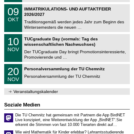
.
n
2
T
i
0
09
IMMATRIKULATIONS- UND AUFTAKTFEIER
0
U
t
9
2
2026/2027
C
z
.
6
OKT
h
1
Traditionsgemäß werden jedes Jahr zum Beginn des
e
0
Wintersemesters die neuen …
m
.
n
2
Z
i
1
10
TUCgraduate Day (vormals: Tag des
0
e
t
0
2
wissenschaftlichen Nachwuchses)
n
z
.
6
NOV
t
1
Der TUCgraduate Day bringt Promotionsinteressierte,
r
1
Promovierende und …
u
.
m
2
T
f
2
20
Personalversammlung der TU Chemnitz
0
U
ü
0
2
C
r
Personalversammlung der TU Chemnitz
.
6
NOV
h
d
1
e
e
1
m
n
.
Veranstaltungskalender
n
w
2
i
i
0
t
s
2
Soziale Medien
z
s
6
e
Die TU Chemnitz hat gemeinsam mit Partnern die App BirdNET
n
Live konzipiert, eine Weiterentwicklung der App „BirdNET“.Sie
s
erkennt die Stimmen von fast 10.000 Tierarten direkt auf…
c
h
Wie wird Mathematik für Kinder erlebbar? Lehramtsstudierende