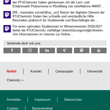
a
der #TUChemnitz haben gemeinsam mit der Lern- und
f
Erlebniswelt Phänomenia in #Stollberg vier inter#aktive #MINT…
t
l
[RE: mastodon.social/@tuc_urz] Nutzer der digitalen Dienste der
i
#TUChemnitz finden hier schnelle und verständliche Hilfe.
c
Besonders praktisch für Studierende und Beschäftigte der…
h
e
Für einen optimalen Studienstart im Wintersemester 2026/2027
n
bietet die #TUChemnitz vielfältige Unterstützungsmöglichkeiten.
N
Von Informationen im Internet zur Online…
a
c
Verbinde dich mit uns:
h
w
u
c
h
s
Notfall
Kontakt
Campusplan
Universität
Chemnitz
Anmelden
Impressum
Datenschutz
Cookies
Barrierefreiheit