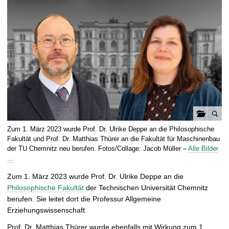
t
G
Zum 1. März 2023 wurde Prof. Dr. Ulrike Deppe an die Philosophische
a
Fakultät und Prof. Dr. Matthias Thürer an die Fakultät für Maschinenbau
l
der TU Chemnitz neu berufen. Fotos/Collage: Jacob Müller –
Alle Bilder
…
e
r
Zum 1. März 2023 wurde Prof. Dr. Ulrike Deppe an die
i
Philosophische Fakultät
der Technischen Universität Chemnitz
e
berufen. Sie leitet dort die Professur Allgemeine
ö
Erziehungswissenschaft.
f
f
Prof. Dr. Matthias Thürer wurde ebenfalls mit Wirkung zum 1.