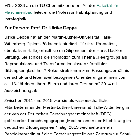
n
März 2023 an die TU Chemnitz berufen. An der
Fakultät für
e
Maschinenbau
leitet er die Professur Fabrikplanung und
n
Intralogistik.
Zur Person: Prof. Dr. Ulrike Deppe
Ulrike Deppe hat an der Martin-Luther-Universität Halle-
Wittenberg Diplom-Pädagogik studiert. Für ihre Promotion,
ebenfalls in Halle, erhielt sie ein Stipendium der Hans-Böckler-
Stiftung. Sie schloss die Promotion zum Thema „Peergroups als
Reproduktions- und Transformationsinstanz familialer
Bildungsungleichheit? Rekonstruktionen zum Passungsverhältnis
der schul- und lebensweltbezogenen Orientierungsrahmen von
ca. 13-Jährigen, ihren Eltern und ihren Freunden“ 2014 mit
Auszeichnung ab.
Zwischen 2011 und 2015 war sie als wissenschaftliche
Mitarbeiterin an der Martin-Luther-Universität Halle-Wittenberg in
der von der Deutschen Forschungsgemeinschaft (DFG)
geförderten Forschungsgruppe „Mechanismen der Elitebildung im
deutschen Bildungssystem“ tätig. 2015 wechselte sie als
Postdoktorandin auf eine Forschungsstelle ans Zentrum für Schul-