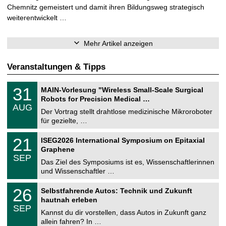
Chemnitz gemeistert und damit ihren Bildungsweg strategisch
weiterentwickelt …
Mehr Artikel anzeigen
Veranstaltungen & Tipps
T
3
31
MAIN-Vorlesung "Wireless Small-Scale Surgical
U
1
Robots for Precision Medical …
C
.
AUG
h
0
Der Vortrag stellt drahtlose medizinische Mikroroboter
e
8
für gezielte, …
m
.
n
2
T
i
2
21
ISEG2026 International Symposium on Epitaxial
0
U
t
1
2
Graphene
C
z
.
6
SEP
h
0
Das Ziel des Symposiums ist es, Wissenschaftlerinnen
e
9
und Wissenschaftler …
m
.
n
2
T
i
2
26
Selbstfahrende Autos: Technik und Zukunft
0
U
t
6
2
hautnah erleben
C
z
.
6
SEP
h
0
Kannst du dir vorstellen, dass Autos in Zukunft ganz
e
9
allein fahren? In …
m