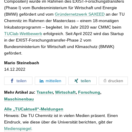
Compositen) wurde im Rahmen des EXIST-Forschungstransfers
(Phase I) vom Bundesministerium für Wirtschaft und Energie
(BMWi) gefördert und vom
Gründernetzwerk SAXEED
an der TU
Chemnitz im Rahmen der Masterclass – einem 18-monatigen
Inkubatorprogramm – begleitet. Im Jahr 2020 war CMMC beim
TUClab-Wettbewerb
erfolgreich. Seit April 2022 wird das Startup
in der EXIST-Forschungstransfer-Phase 2 vom
Bundesministerium für Wirtschaft und Klimaschutz (BMWK)
gefördert.
Mario Steinebach
14.12.2022
teilen
mitteilen
teilen
drucken
Mehr Artikel zu:
Transfer
,
Wirtschaft
,
Forschung
,
Maschinenbau
Alle „TUCaktuell“-Meldungen
Hinweis: Die TU Chemnitz ist in vielen Medien präsent. Einen
Eindruck, wie diese über die Universität berichten, gibt der
Medienspiegel
.