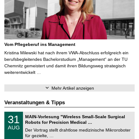
Vom Pflegeberuf ins Management
Kristina Milewski hat nach ihrem VWA-Abschluss erfolgreich ein
berufsbegleitendes Bachelorstudium „Management“ an der TU
Chemnitz gemeistert und damit ihren Bildungsweg strategisch
weiterentwickelt …
Mehr Artikel anzeigen
Veranstaltungen & Tipps
T
3
31
MAIN-Vorlesung "Wireless Small-Scale Surgical
U
1
Robots for Precision Medical …
C
.
AUG
h
0
Der Vortrag stellt drahtlose medizinische Mikroroboter
e
8
für gezielte, …
m
.