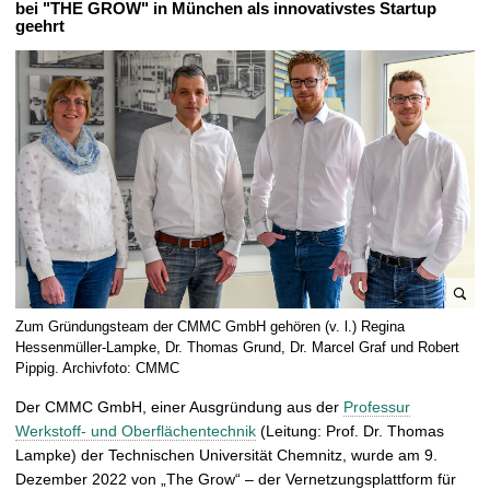
bei "THE GROW" in München als innovativstes Startup
t
geehrt
B
Zum Gründungsteam der CMMC GmbH gehören (v. l.) Regina
i
Hessenmüller-Lampke, Dr. Thomas Grund, Dr. Marcel Graf und Robert
l
Pippig. Archivfoto: CMMC
d
Der CMMC GmbH, einer Ausgründung aus der
Professur
v
Werkstoff- und Oberflächentechnik
(Leitung: Prof. Dr. Thomas
e
Lampke) der Technischen Universität Chemnitz, wurde am 9.
r
Dezember 2022 von „The Grow“ – der Vernetzungsplattform für
g