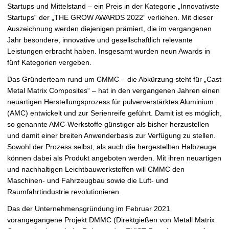
Startups und Mittelstand – ein Preis in der Kategorie „Innovativste
r
Startups“ der „THE GROW AWARDS 2022“ verliehen. Mit dieser
ö
Auszeichnung werden diejenigen prämiert, die im vergangenen
ß
Jahr besondere, innovative und gesellschaftlich relevante
e
Leistungen erbracht haben. Insgesamt wurden neun Awards in
r
fünf Kategorien vergeben.
n
Das Gründerteam rund um CMMC – die Abkürzung steht für „Cast
Metal Matrix Composites“ – hat in den vergangenen Jahren einen
neuartigen Herstellungsprozess für pulververstärktes Aluminium
(AMC) entwickelt und zur Serienreife geführt. Damit ist es möglich,
so genannte AMC-Werkstoffe günstiger als bisher herzustellen
und damit einer breiten Anwenderbasis zur Verfügung zu stellen.
Sowohl der Prozess selbst, als auch die hergestellten Halbzeuge
können dabei als Produkt angeboten werden. Mit ihren neuartigen
und nachhaltigen Leichtbauwerkstoffen will CMMC den
Maschinen- und Fahrzeugbau sowie die Luft- und
Raumfahrtindustrie revolutionieren.
Das der Unternehmensgründung im Februar 2021
vorangegangene Projekt DMMC (Direktgießen von Metall Matrix