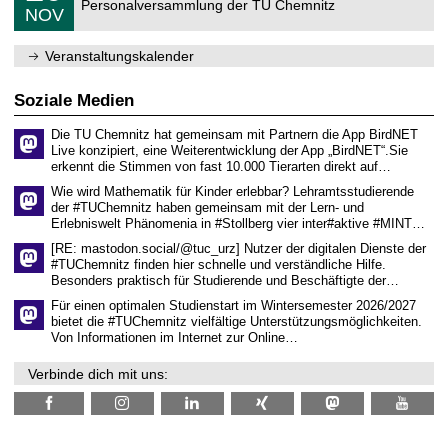
r
Personalversammlung der TU Chemnitz
.
6
NOV
h
d
1
e
e
1
m
n
.
Veranstaltungskalender
n
w
2
i
i
0
t
s
2
Soziale Medien
z
s
6
e
Die TU Chemnitz hat gemeinsam mit Partnern die App BirdNET
n
Live konzipiert, eine Weiterentwicklung der App „BirdNET“.Sie
s
erkennt die Stimmen von fast 10.000 Tierarten direkt auf…
c
h
Wie wird Mathematik für Kinder erlebbar? Lehramtsstudierende
a
der #TUChemnitz haben gemeinsam mit der Lern- und
f
Erlebniswelt Phänomenia in #Stollberg vier inter#aktive #MINT…
t
l
[RE: mastodon.social/@tuc_urz] Nutzer der digitalen Dienste der
i
#TUChemnitz finden hier schnelle und verständliche Hilfe.
c
Besonders praktisch für Studierende und Beschäftigte der…
h
e
Für einen optimalen Studienstart im Wintersemester 2026/2027
n
bietet die #TUChemnitz vielfältige Unterstützungsmöglichkeiten.
N
Von Informationen im Internet zur Online…
a
c
Verbinde dich mit uns:
h
w
u
c
h