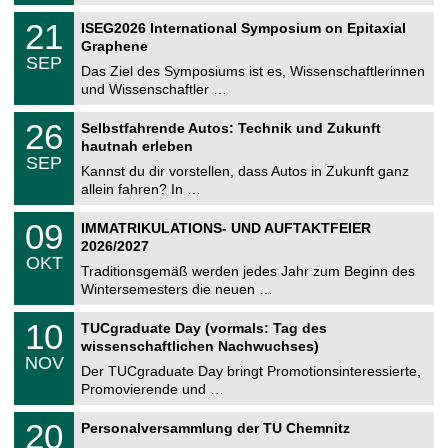
n
2
T
i
2
21
ISEG2026 International Symposium on Epitaxial
0
U
t
1
2
Graphene
C
z
.
6
SEP
h
0
Das Ziel des Symposiums ist es, Wissenschaftlerinnen
e
9
und Wissenschaftler …
m
.
n
2
T
i
2
26
Selbstfahrende Autos: Technik und Zukunft
0
U
t
6
2
hautnah erleben
C
z
.
6
SEP
h
0
Kannst du dir vorstellen, dass Autos in Zukunft ganz
e
9
allein fahren? In …
m
.
n
2
T
i
0
09
IMMATRIKULATIONS- UND AUFTAKTFEIER
0
U
t
9
2
2026/2027
C
z
.
6
OKT
h
1
Traditionsgemäß werden jedes Jahr zum Beginn des
e
0
Wintersemesters die neuen …
m
.
n
2
Z
i
1
10
TUCgraduate Day (vormals: Tag des
0
e
t
0
2
wissenschaftlichen Nachwuchses)
n
z
.
6
NOV
t
1
Der TUCgraduate Day bringt Promotionsinteressierte,
r
1
Promovierende und …
u
.
m
2
T
f
2
20
Personalversammlung der TU Chemnitz
0
U
ü
0
2
C