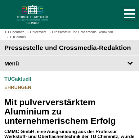
S
S
t
p
a
r
r
i
t
n
TU Chemnitz
Universität
Pressestelle und Crossmedia-Redaktion
s
TUCaktuell
g
e
e
Pressestelle und Crossmedia-Redaktion
i
z
t
u
Menü
e
m
a
H
u
TUCaktuell
a
f
u
EHRUNGEN
r
p
u
Mit pulververstärktem
t
f
i
Aluminium zu
e
n
unternehmerischem Erfolg
n
h
a
CMMC GmbH, eine Ausgründung aus der Professur
l
Werkstoff- und Oberflächentechnik der TU Chemnitz, wurde