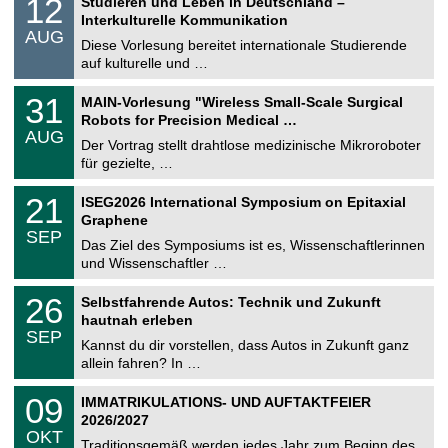
12
Studieren und Leben in Deutschland –
o
2
Interkulturelle Kommunikation
n
.
AUG
s
0
Diese Vorlesung bereitet internationale Studierende
t
8
auf kulturelle und …
i
.
g
2
T
e
3
31
MAIN-Vorlesung "Wireless Small-Scale Surgical
0
U
1
2
Robots for Precision Medical …
C
.
6
AUG
h
0
Der Vortrag stellt drahtlose medizinische Mikroroboter
e
8
für gezielte, …
m
.
n
2
T
i
2
21
ISEG2026 International Symposium on Epitaxial
0
U
t
1
2
Graphene
C
z
.
6
SEP
h
0
Das Ziel des Symposiums ist es, Wissenschaftlerinnen
e
9
und Wissenschaftler …
m
.
n
2
T
i
2
26
Selbstfahrende Autos: Technik und Zukunft
0
U
t
6
2
hautnah erleben
C
z
.
6
SEP
h
0
Kannst du dir vorstellen, dass Autos in Zukunft ganz
e
9
allein fahren? In …
m
.
n
2
T
i
0
09
IMMATRIKULATIONS- UND AUFTAKTFEIER
0
U
t
9
2
2026/2027
C
z
.
6
OKT
h
1
Traditionsgemäß werden jedes Jahr zum Beginn des