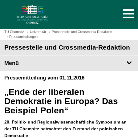
S
S
t
p
a
r
r
i
t
n
TU Chemnitz
Universität
Pressestelle und Crossmedia-Redaktion
s
Pressemitteilungen
g
e
e
Pressestelle und Crossmedia-Redaktion
i
z
t
u
Menü
e
m
a
H
Pressemitteilung vom 01.11.2016
u
a
f
u
„Ende der liberalen
r
p
u
Demokratie in Europa? Das
t
f
i
Beispiel Polen“
e
n
n
h
20. Politik- und Regionalwissenschaftliche Symposium an
a
der TU Chemnitz betrachtet den Zustand der polnischen
l
Demokratie