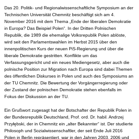
t
Das 20. Politik- und Regionalwissenschaftliche Symposium an der
Technischen Universität Chemnitz beschäftigt sich am 4.
November 2016 mit dem Thema „Ende der liberalen Demokratie
in Europa? Das Beispiel Polen“. In der Dritten Polnischen
Republik, die 1989 die ehemalige Volksrepublik Polen ablöste,
wird seit den Parlamentswahlen im Herbst 2015 über den
innenpolitischen Kurs der neuen PiS-Regierung und über die
liberale Demokratie gestritten. Konflikte um das
Verfassungsgericht und ein neues Mediengesetz, aber auch die
polnische Position zur Migration nach Europa sind dabei Themen
des öffentlichen Diskurses in Polen und auch des Symposiums an
der TU Chemnitz. Die Bewertung der Vorgängerregierung oder
der Zustand der polnischen Demokratie stehen ebenfalls im
Fokus der Diskussion an der TU.
Ein Grußwort zugesagt hat der Botschafter der Republik Polen in
der Bundesrepublik Deutschland, Prof. ord. Dr. habil. Andrzej
Przyłębski, der in Chemnitz ein „alter Bekannter“ ist. Der studierte
Philosoph und Sozialwissenschaftler, der seit Ende Juli 2016
Polen in Berlin repräsentiert, war in den Jahren 2003, 2006 und