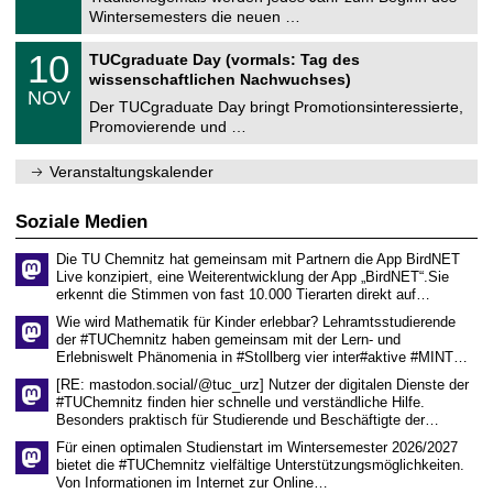
e
0
Wintersemesters die neuen …
m
.
n
2
Z
i
1
10
TUCgraduate Day (vormals: Tag des
0
e
t
0
2
wissenschaftlichen Nachwuchses)
n
z
.
6
NOV
t
1
Der TUCgraduate Day bringt Promotionsinteressierte,
r
1
Promovierende und …
u
.
m
2
f
0
Veranstaltungskalender
ü
2
r
6
d
Soziale Medien
e
n
Die TU Chemnitz hat gemeinsam mit Partnern die App BirdNET
w
Live konzipiert, eine Weiterentwicklung der App „BirdNET“.Sie
i
erkennt die Stimmen von fast 10.000 Tierarten direkt auf…
s
s
Wie wird Mathematik für Kinder erlebbar? Lehramtsstudierende
e
der #TUChemnitz haben gemeinsam mit der Lern- und
n
Erlebniswelt Phänomenia in #Stollberg vier inter#aktive #MINT…
s
c
[RE: mastodon.social/@tuc_urz] Nutzer der digitalen Dienste der
h
#TUChemnitz finden hier schnelle und verständliche Hilfe.
a
Besonders praktisch für Studierende und Beschäftigte der…
f
t
Für einen optimalen Studienstart im Wintersemester 2026/2027
l
bietet die #TUChemnitz vielfältige Unterstützungsmöglichkeiten.
i
Von Informationen im Internet zur Online…