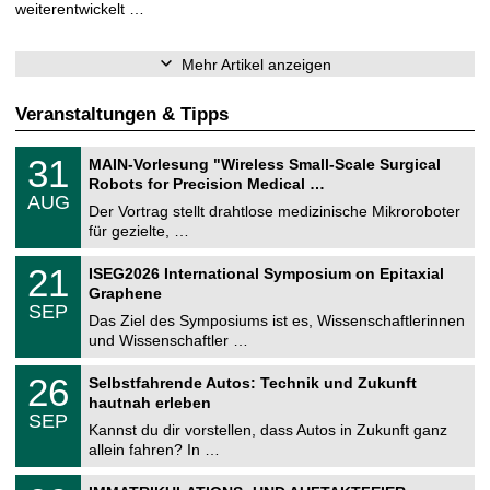
weiterentwickelt …
Mehr Artikel anzeigen
Veranstaltungen & Tipps
T
3
31
MAIN-Vorlesung "Wireless Small-Scale Surgical
U
1
Robots for Precision Medical …
C
.
AUG
h
0
Der Vortrag stellt drahtlose medizinische Mikroroboter
e
8
für gezielte, …
m
.
n
2
T
i
2
21
ISEG2026 International Symposium on Epitaxial
0
U
t
1
2
Graphene
C
z
.
6
SEP
h
0
Das Ziel des Symposiums ist es, Wissenschaftlerinnen
e
9
und Wissenschaftler …
m
.
n
2
T
i
2
26
Selbstfahrende Autos: Technik und Zukunft
0
U
t
6
2
hautnah erleben
C
z
.
6
SEP
h
0
Kannst du dir vorstellen, dass Autos in Zukunft ganz
e
9
allein fahren? In …
m
.
n
2
T
i
0