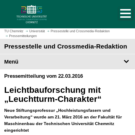
S
S
t
p
a
r
r
i
t
n
TU Chemnitz
Universität
Pressestelle und Crossmedia-Redaktion
s
Pressemitteilungen
g
e
e
Pressestelle und Crossmedia-Redaktion
i
z
t
u
Menü
e
m
a
H
Pressemitteilung vom 22.03.2016
u
a
f
u
Leichtbauforschung mit
r
p
u
„Leuchtturm-Charakter“
t
f
i
e
Neue Stiftungsprofessur „Hochleistungsfasern und
n
n
Verarbeitung“ wurde am 21. März 2016 an der Fakultät für
h
Maschinenbau der Technischen Universität Chemnitz
a
eingerichtet
l