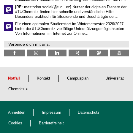
t
l
[RE: mastodon.social/@tuc_urz] Nutzer der digitalen Dienste der
i
#TUChemnitz finden hier schnelle und verständliche Hilfe.
c
Besonders praktisch für Studierende und Beschäftigte der…
h
e
Für einen optimalen Studienstart im Wintersemester 2026/2027
n
bietet die #TUChemnitz vielfältige Unterstützungsmöglichkeiten.
N
Von Informationen im Internet zur Online…
a
c
Verbinde dich mit uns:
h
w
u
c
h
s
Notfall
Kontakt
Campusplan
Universität
Chemnitz
Anmelden
Impressum
Datenschutz
Cookies
Barrierefreiheit