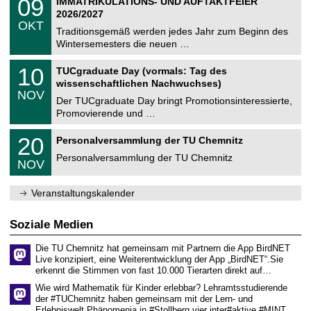
09
IMMATRIKULATIONS- UND AUFTAKTFEIER
0
U
t
9
2
2026/2027
C
z
.
6
OKT
h
1
Traditionsgemäß werden jedes Jahr zum Beginn des
e
0
Wintersemesters die neuen …
m
.
n
2
Z
i
1
10
TUCgraduate Day (vormals: Tag des
0
e
t
0
2
wissenschaftlichen Nachwuchses)
n
z
.
6
NOV
t
1
Der TUCgraduate Day bringt Promotionsinteressierte,
r
1
Promovierende und …
u
.
m
2
T
f
2
20
Personalversammlung der TU Chemnitz
0
U
ü
0
2
C
r
Personalversammlung der TU Chemnitz
.
6
NOV
h
d
1
e
e
1
m
n
.
Veranstaltungskalender
n
w
2
i
i
0
t
s
2
Soziale Medien
z
s
6
e
Die TU Chemnitz hat gemeinsam mit Partnern die App BirdNET
n
Live konzipiert, eine Weiterentwicklung der App „BirdNET“.Sie
s
erkennt die Stimmen von fast 10.000 Tierarten direkt auf…
c
h
Wie wird Mathematik für Kinder erlebbar? Lehramtsstudierende
a
der #TUChemnitz haben gemeinsam mit der Lern- und
f
Erlebniswelt Phänomenia in #Stollberg vier inter#aktive #MINT…