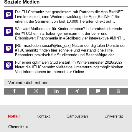
Soziale Medien
e
n
Die TU Chemnitz hat gemeinsam mit Partnern die App BirdNET
w
Live konzipiert, eine Weiterentwicklung der App „BirdNET“.Sie
i
erkennt die Stimmen von fast 10.000 Tierarten direkt auf…
s
s
Wie wird Mathematik für Kinder erlebbar? Lehramtsstudierende
e
der #TUChemnitz haben gemeinsam mit der Lern- und
n
Erlebniswelt Phänomenia in #Stollberg vier inter#aktive #MINT…
s
c
[RE: mastodon.social/@tuc_urz] Nutzer der digitalen Dienste der
h
#TUChemnitz finden hier schnelle und verständliche Hilfe.
a
Besonders praktisch für Studierende und Beschäftigte der…
f
t
Für einen optimalen Studienstart im Wintersemester 2026/2027
l
bietet die #TUChemnitz vielfältige Unterstützungsmöglichkeiten.
i
Von Informationen im Internet zur Online…
c
h
Verbinde dich mit uns:
e
n
N
a
c
h
w
u
Notfall
Kontakt
Campusplan
Universität
c
h
Chemnitz
s