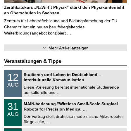
Zertifikatskurs „NaWi-fit Physik“ stärkt den Physikunterricht
an Oberschulen in Sachsen
Zentrum für Lehrkräftebildung und Bildungsforschung der TU
Chemnitz hat ein neues berufsbegleitendes
Weiterbildungsangebot konzipiert …
Mehr Artikel anzeigen
Veranstaltungen & Tipps
S
1
12
Studieren und Leben in Deutschland –
o
2
Interkulturelle Kommunikation
n
.
AUG
s
0
Diese Vorlesung bereitet internationale Studierende
t
8
auf kulturelle und …
i
.
g
2
T
e
3
31
MAIN-Vorlesung "Wireless Small-Scale Surgical
0
U
1
2
Robots for Precision Medical …
C
.
6
AUG
h
0
Der Vortrag stellt drahtlose medizinische Mikroroboter
e
8
für gezielte, …
m
.
n
2
T