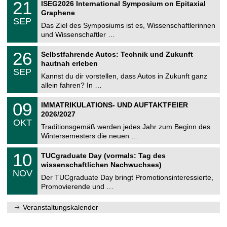
i
2
21
ISEG2026 International Symposium on Epitaxial
0
U
t
1
2
Graphene
C
z
.
6
SEP
h
0
Das Ziel des Symposiums ist es, Wissenschaftlerinnen
e
9
und Wissenschaftler …
m
.
n
2
T
i
2
26
Selbstfahrende Autos: Technik und Zukunft
0
U
t
6
2
hautnah erleben
C
z
.
6
SEP
h
0
Kannst du dir vorstellen, dass Autos in Zukunft ganz
e
9
allein fahren? In …
m
.
n
2
T
i
0
09
IMMATRIKULATIONS- UND AUFTAKTFEIER
0
U
t
9
2
2026/2027
C
z
.
6
OKT
h
1
Traditionsgemäß werden jedes Jahr zum Beginn des
e
0
Wintersemesters die neuen …
m
.
n
2
Z
i
1
10
TUCgraduate Day (vormals: Tag des
0
e
t
0
2
wissenschaftlichen Nachwuchses)
n
z
.
6
NOV
t
1
Der TUCgraduate Day bringt Promotionsinteressierte,
r
1
Promovierende und …
u
.
m
2
f
0
Veranstaltungskalender
ü
2
r
6
d