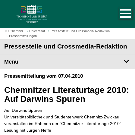
S
S
t
p
a
r
r
i
t
n
TU Chemnitz
Universität
Pressestelle und Crossmedia-Redaktion
s
Pressemitteilungen
g
e
e
Pressestelle und Crossmedia-Redaktion
i
z
t
u
Menü
e
m
a
H
Pressemitteilung vom 07.04.2010
u
a
f
u
Chemnitzer Literaturtage 2010:
r
p
u
Auf Darwins Spuren
t
f
i
e
Auf Darwins Spuren
n
n
Universitätsbibliothek und Studentenwerk Chemnitz-Zwickau
h
veranstalten im Rahmen der "Chemnitzer Literaturtage 2010"
a
Lesung mit Jürgen Neffe
l