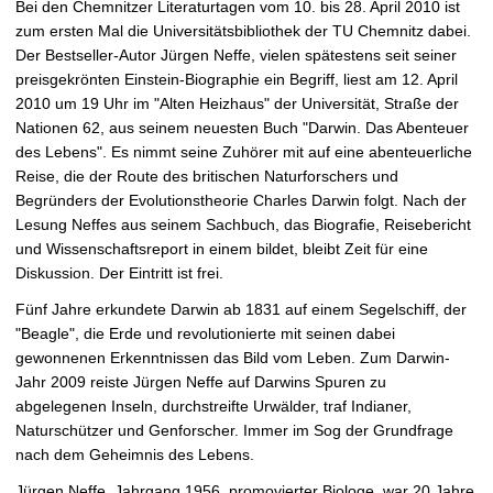
Bei den Chemnitzer Literaturtagen vom 10. bis 28. April 2010 ist
t
zum ersten Mal die Universitätsbibliothek der TU Chemnitz dabei.
Der Bestseller-Autor Jürgen Neffe, vielen spätestens seit seiner
preisgekrönten Einstein-Biographie ein Begriff, liest am 12. April
2010 um 19 Uhr im "Alten Heizhaus" der Universität, Straße der
Nationen 62, aus seinem neuesten Buch "Darwin. Das Abenteuer
des Lebens". Es nimmt seine Zuhörer mit auf eine abenteuerliche
Reise, die der Route des britischen Naturforschers und
Begründers der Evolutionstheorie Charles Darwin folgt. Nach der
Lesung Neffes aus seinem Sachbuch, das Biografie, Reisebericht
und Wissenschaftsreport in einem bildet, bleibt Zeit für eine
Diskussion. Der Eintritt ist frei.
Fünf Jahre erkundete Darwin ab 1831 auf einem Segelschiff, der
"Beagle", die Erde und revolutionierte mit seinen dabei
gewonnenen Erkenntnissen das Bild vom Leben. Zum Darwin-
Jahr 2009 reiste Jürgen Neffe auf Darwins Spuren zu
abgelegenen Inseln, durchstreifte Urwälder, traf Indianer,
Naturschützer und Genforscher. Immer im Sog der Grundfrage
nach dem Geheimnis des Lebens.
Jürgen Neffe, Jahrgang 1956, promovierter Biologe, war 20 Jahre