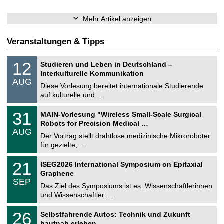
Mehr Artikel anzeigen
Veranstaltungen & Tipps
S
1
12
Studieren und Leben in Deutschland –
o
2
Interkulturelle Kommunikation
n
.
AUG
s
0
Diese Vorlesung bereitet internationale Studierende
t
8
auf kulturelle und …
i
.
g
2
T
e
3
31
MAIN-Vorlesung "Wireless Small-Scale Surgical
0
U
1
2
Robots for Precision Medical …
C
.
6
AUG
h
0
Der Vortrag stellt drahtlose medizinische Mikroroboter
e
8
für gezielte, …
m
.
n
2
T
i
2
21
ISEG2026 International Symposium on Epitaxial
0
U
t
1
2
Graphene
C
z
.
6
SEP
h
0
Das Ziel des Symposiums ist es, Wissenschaftlerinnen
e
9
und Wissenschaftler …
m
.
n
2
T
i
2
26
Selbstfahrende Autos: Technik und Zukunft
0
U
t
6
2
hautnah erleben