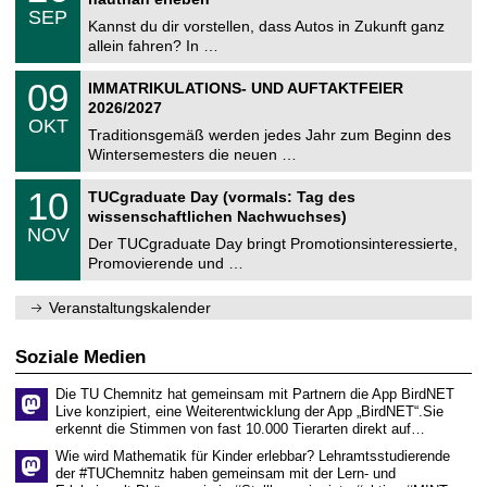
C
z
.
6
SEP
h
0
Kannst du dir vorstellen, dass Autos in Zukunft ganz
e
9
allein fahren? In …
m
.
n
2
T
i
0
09
IMMATRIKULATIONS- UND AUFTAKTFEIER
0
U
t
9
2
2026/2027
C
z
.
6
OKT
h
1
Traditionsgemäß werden jedes Jahr zum Beginn des
e
0
Wintersemesters die neuen …
m
.
n
2
Z
i
1
10
TUCgraduate Day (vormals: Tag des
0
e
t
0
2
wissenschaftlichen Nachwuchses)
n
z
.
6
NOV
t
1
Der TUCgraduate Day bringt Promotionsinteressierte,
r
1
Promovierende und …
u
.
m
2
f
0
Veranstaltungskalender
ü
2
r
6
d
Soziale Medien
e
n
Die TU Chemnitz hat gemeinsam mit Partnern die App BirdNET
w
Live konzipiert, eine Weiterentwicklung der App „BirdNET“.Sie
i
erkennt die Stimmen von fast 10.000 Tierarten direkt auf…
s
s
Wie wird Mathematik für Kinder erlebbar? Lehramtsstudierende
e
der #TUChemnitz haben gemeinsam mit der Lern- und
n