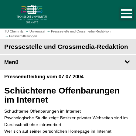
S
S
t
p
a
r
r
i
t
n
TU Chemnitz
Universität
Pressestelle und Crossmedia-Redaktion
s
Pressemitteilungen
g
e
e
Pressestelle und Crossmedia-Redaktion
i
z
t
u
Menü
e
m
a
H
Pressemitteilung vom 07.07.2004
u
a
f
u
Schüchterne Offenbarungen
r
p
u
im Internet
t
f
i
e
Schüchterne Offenbarungen im Internet
n
n
Psychologische Studie zeigt: Besitzer privater Webseiten sind im
h
Durchschnitt eher introvertiert
a
Wer sich auf seiner persönlichen Homepage im Internet
l