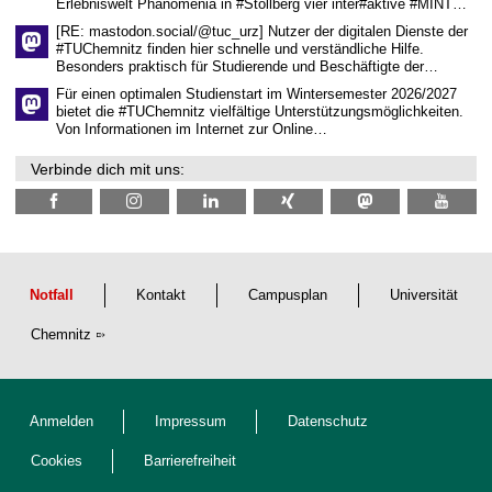
Erlebniswelt Phänomenia in #Stollberg vier inter#aktive #MINT…
s
c
[RE: mastodon.social/@tuc_urz] Nutzer der digitalen Dienste der
h
#TUChemnitz finden hier schnelle und verständliche Hilfe.
a
Besonders praktisch für Studierende und Beschäftigte der…
f
t
Für einen optimalen Studienstart im Wintersemester 2026/2027
l
bietet die #TUChemnitz vielfältige Unterstützungsmöglichkeiten.
i
Von Informationen im Internet zur Online…
c
h
Verbinde dich mit uns:
e
n
N
a
c
h
w
u
Notfall
Kontakt
Campusplan
Universität
c
h
Chemnitz
s
Anmelden
Impressum
Datenschutz
Cookies
Barrierefreiheit