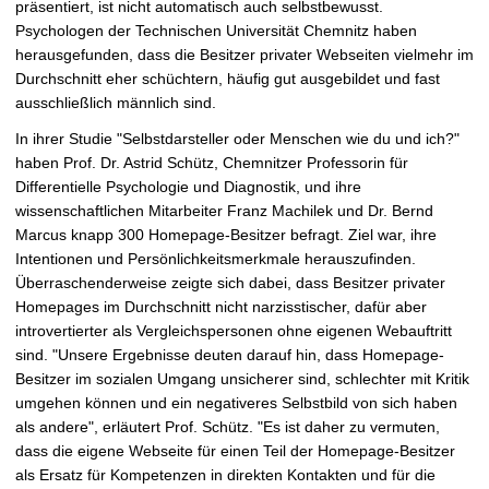
präsentiert, ist nicht automatisch auch selbstbewusst.
t
Psychologen der Technischen Universität Chemnitz haben
herausgefunden, dass die Besitzer privater Webseiten vielmehr im
Durchschnitt eher schüchtern, häufig gut ausgebildet und fast
ausschließlich männlich sind.
In ihrer Studie "Selbstdarsteller oder Menschen wie du und ich?"
haben Prof. Dr. Astrid Schütz, Chemnitzer Professorin für
Differentielle Psychologie und Diagnostik, und ihre
wissenschaftlichen Mitarbeiter Franz Machilek und Dr. Bernd
Marcus knapp 300 Homepage-Besitzer befragt. Ziel war, ihre
Intentionen und Persönlichkeitsmerkmale herauszufinden.
Überraschenderweise zeigte sich dabei, dass Besitzer privater
Homepages im Durchschnitt nicht narzisstischer, dafür aber
introvertierter als Vergleichspersonen ohne eigenen Webauftritt
sind. "Unsere Ergebnisse deuten darauf hin, dass Homepage-
Besitzer im sozialen Umgang unsicherer sind, schlechter mit Kritik
umgehen können und ein negativeres Selbstbild von sich haben
als andere", erläutert Prof. Schütz. "Es ist daher zu vermuten,
dass die eigene Webseite für einen Teil der Homepage-Besitzer
als Ersatz für Kompetenzen in direkten Kontakten und für die