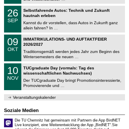
m
.
n
2
T
i
2
26
Selbstfahrende Autos: Technik und Zukunft
0
U
t
6
2
hautnah erleben
C
z
.
6
SEP
h
0
Kannst du dir vorstellen, dass Autos in Zukunft ganz
e
9
allein fahren? In …
m
.
n
2
T
i
0
09
IMMATRIKULATIONS- UND AUFTAKTFEIER
0
U
t
9
2
2026/2027
C
z
.
6
OKT
h
1
Traditionsgemäß werden jedes Jahr zum Beginn des
e
0
Wintersemesters die neuen …
m
.
n
2
Z
i
1
10
TUCgraduate Day (vormals: Tag des
0
e
t
0
2
wissenschaftlichen Nachwuchses)
n
z
.
6
NOV
t
1
Der TUCgraduate Day bringt Promotionsinteressierte,
r
1
Promovierende und …
u
.
m
2
f
0
Veranstaltungskalender
ü
2
r
6
d
Soziale Medien
e
n
Die TU Chemnitz hat gemeinsam mit Partnern die App BirdNET
w
Live konzipiert, eine Weiterentwicklung der App „BirdNET“.Sie
i