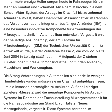
Immer mehr winzige Helfer sorgen heute in Fahrzeugen für ein
t
Mehr an Komfort und Sicherheit. Mit einem Mikrochip in einem
Sensor-Aktor-System, der Airbags im Crashfall bis zu zehnmal
schneller aufbläst, haben Chemnitzer Wissenschaftler im Rahmen
des Verbundvorhabens Integrierter busfähiger Anzünder (IBA) nun
eine besonders innovative Komponente für Anwendungen der
Mikrosystemtechnik im Automobilbau entwickelt. Vorgestellt wird
der neuartige Anzünderchip, der am Zentrum für
Mikrotechnologien (ZfM) der Technischen Universität Chemnitz
entwickelt wurde, auf der Zulieferer-Messe Z, die vom 22. bis 26.
Juni 2004 in Leipzig stattfindet. Im Mittelpunkt der Z stehen
Zulieferungen für die Automobilindustrie und für den Anlagen-,
Maschinen- und Werkzeugbau.
Die Airbag-Anforderungen in Automobilen sind hoch: In wenigen
Hundertstelsekunden müssen sie im Crashfall aufgeblasen sein,
um die Insassen bestmöglich zu schützen. Auf der Leipziger
Zulieferer-Messe Z wird die neuartige Komponente für Airbag-
Systeme im Rahmen der Fachausstellung Mikrosystemtechnik für
die Fahrzeugindustrie am Stand E 73, Halle 2, Neues
Messegelände, vorgestellt. Diese Systeme bestehen im