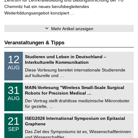
Zentrum für Lehrkräftebildung und Bildungsforschung der TU
Chemnitz hat ein neues berufsbegleitendes
Weiterbildungsangebot konzipiert …
Mehr Artikel anzeigen
Veranstaltungen & Tipps
S
1
12
Studieren und Leben in Deutschland –
o
2
Interkulturelle Kommunikation
n
.
AUG
s
0
Diese Vorlesung bereitet internationale Studierende
t
8
auf kulturelle und …
i
.
g
2
T
e
3
31
MAIN-Vorlesung "Wireless Small-Scale Surgical
0
U
1
2
Robots for Precision Medical …
C
.
6
AUG
h
0
Der Vortrag stellt drahtlose medizinische Mikroroboter
e
8
für gezielte, …
m
.
n
2
T
i
2
21
ISEG2026 International Symposium on Epitaxial
0
U
t
1
2
Graphene
C
z
.
6
SEP
h
0
Das Ziel des Symposiums ist es, Wissenschaftlerinnen
e
9
und Wissenschaftler …