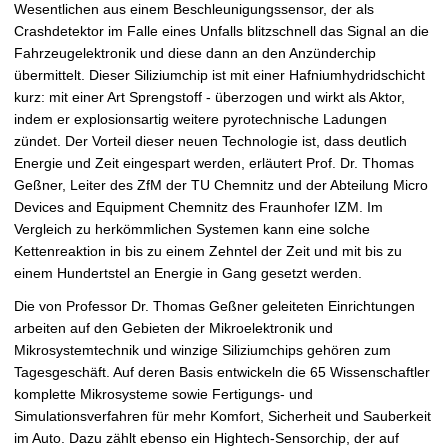
Wesentlichen aus einem Beschleunigungssensor, der als
Crashdetektor im Falle eines Unfalls blitzschnell das Signal an die
Fahrzeugelektronik und diese dann an den Anzünderchip
übermittelt. Dieser Siliziumchip ist mit einer Hafniumhydridschicht 
kurz: mit einer Art Sprengstoff - überzogen und wirkt als Aktor,
indem er explosionsartig weitere pyrotechnische Ladungen
zündet. Der Vorteil dieser neuen Technologie ist, dass deutlich
Energie und Zeit eingespart werden, erläutert Prof. Dr. Thomas
Geßner, Leiter des ZfM der TU Chemnitz und der Abteilung Micro
Devices and Equipment Chemnitz des Fraunhofer IZM. Im
Vergleich zu herkömmlichen Systemen kann eine solche
Kettenreaktion in bis zu einem Zehntel der Zeit und mit bis zu
einem Hundertstel an Energie in Gang gesetzt werden.
Die von Professor Dr. Thomas Geßner geleiteten Einrichtungen
arbeiten auf den Gebieten der Mikroelektronik und
Mikrosystemtechnik und winzige Siliziumchips gehören zum
Tagesgeschäft. Auf deren Basis entwickeln die 65 Wissenschaftler
komplette Mikrosysteme sowie Fertigungs- und
Simulationsverfahren für mehr Komfort, Sicherheit und Sauberkeit
im Auto. Dazu zählt ebenso ein Hightech-Sensorchip, der auf