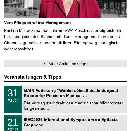
Vom Pflegeberuf ins Management
Kristina Milewski hat nach ihrem VWA-Abschluss erfolgreich ein
berufsbegleitendes Bachelorstudium „Management“ an der TU
Chemnitz gemeistert und damit ihren Bildungsweg strategisch
weiterentwickelt …
Mehr Artikel anzeigen
Veranstaltungen & Tipps
T
3
31
MAIN-Vorlesung "Wireless Small-Scale Surgical
U
1
Robots for Precision Medical …
C
.
AUG
h
0
Der Vortrag stellt drahtlose medizinische Mikroroboter
e
8
für gezielte, …
m
.
n
2
T
i
2
21
ISEG2026 International Symposium on Epitaxial
0
U
t
1
2
Graphene
C
z
.
6
SEP
h