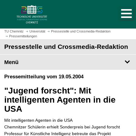
S
S
t
p
a
r
r
i
t
n
TU Chemnitz
Universität
Pressestelle und Crossmedia-Redaktion
s
Pressemitteilungen
g
e
e
Pressestelle und Crossmedia-Redaktion
i
z
t
u
Menü
e
m
a
H
Pressemitteilung vom 19.05.2004
u
a
f
u
"Jugend forscht": Mit
r
p
u
intelligenten Agenten in die
t
f
i
USA
e
n
n
h
Mit intelligenten Agenten in die USA
a
Chemnitzer Schülerin erhielt Sonderpreis bei Jugend forscht 
l
Professur für Künstliche Intelligenz betreute das Projekt