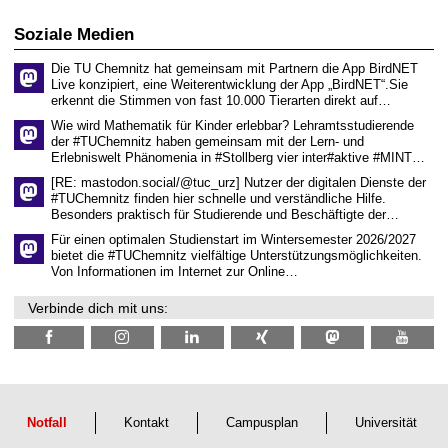
2
i
i
0
t
s
2
Soziale Medien
z
s
6
e
Die TU Chemnitz hat gemeinsam mit Partnern die App BirdNET
n
Live konzipiert, eine Weiterentwicklung der App „BirdNET“.Sie
s
erkennt die Stimmen von fast 10.000 Tierarten direkt auf…
c
h
Wie wird Mathematik für Kinder erlebbar? Lehramtsstudierende
a
der #TUChemnitz haben gemeinsam mit der Lern- und
f
Erlebniswelt Phänomenia in #Stollberg vier inter#aktive #MINT…
t
l
[RE: mastodon.social/@tuc_urz] Nutzer der digitalen Dienste der
i
#TUChemnitz finden hier schnelle und verständliche Hilfe.
c
Besonders praktisch für Studierende und Beschäftigte der…
h
e
Für einen optimalen Studienstart im Wintersemester 2026/2027
n
bietet die #TUChemnitz vielfältige Unterstützungsmöglichkeiten.
N
Von Informationen im Internet zur Online…
a
c
Verbinde dich mit uns:
h
w
u
c
h
s
Notfall
Kontakt
Campusplan
Universität