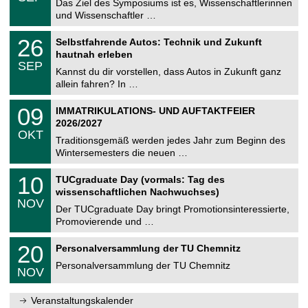
0
Das Ziel des Symposiums ist es, Wissenschaftlerinnen
e
9
und Wissenschaftler …
m
.
n
2
T
i
2
26
Selbstfahrende Autos: Technik und Zukunft
0
U
t
6
2
hautnah erleben
C
z
.
6
SEP
h
0
Kannst du dir vorstellen, dass Autos in Zukunft ganz
e
9
allein fahren? In …
m
.
n
2
T
i
0
09
IMMATRIKULATIONS- UND AUFTAKTFEIER
0
U
t
9
2
2026/2027
C
z
.
6
OKT
h
1
Traditionsgemäß werden jedes Jahr zum Beginn des
e
0
Wintersemesters die neuen …
m
.
n
2
Z
i
1
10
TUCgraduate Day (vormals: Tag des
0
e
t
0
2
wissenschaftlichen Nachwuchses)
n
z
.
6
NOV
t
1
Der TUCgraduate Day bringt Promotionsinteressierte,
r
1
Promovierende und …
u
.
m
2
T
f
2
20
Personalversammlung der TU Chemnitz
0
U
ü
0
2
C
r
Personalversammlung der TU Chemnitz
.
6
NOV
h
d
1
e
e
1
m
n
.
Veranstaltungskalender
n
w