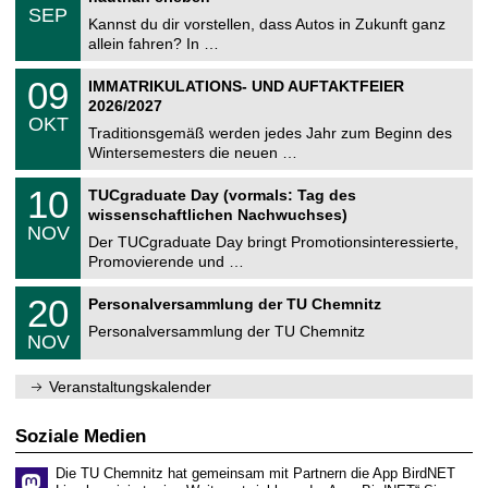
z
.
6
SEP
h
0
Kannst du dir vorstellen, dass Autos in Zukunft ganz
e
9
allein fahren? In …
m
.
n
2
T
i
0
09
IMMATRIKULATIONS- UND AUFTAKTFEIER
0
U
t
9
2
2026/2027
C
z
.
6
OKT
h
1
Traditionsgemäß werden jedes Jahr zum Beginn des
e
0
Wintersemesters die neuen …
m
.
n
2
Z
i
1
10
TUCgraduate Day (vormals: Tag des
0
e
t
0
2
wissenschaftlichen Nachwuchses)
n
z
.
6
NOV
t
1
Der TUCgraduate Day bringt Promotionsinteressierte,
r
1
Promovierende und …
u
.
m
2
T
f
2
20
Personalversammlung der TU Chemnitz
0
U
ü
0
2
C
r
Personalversammlung der TU Chemnitz
.
6
NOV
h
d
1
e
e
1
m
n
.
Veranstaltungskalender
n
w
2
i
i
0
t
s
2
Soziale Medien
z
s
6
e
Die TU Chemnitz hat gemeinsam mit Partnern die App BirdNET
n