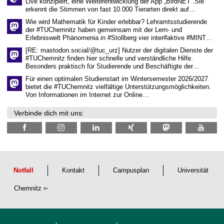
Live konzipiert, eine Weiterentwicklung der App „BirdNET“.Sie
s
erkennt die Stimmen von fast 10.000 Tierarten direkt auf…
c
h
Wie wird Mathematik für Kinder erlebbar? Lehramtsstudierende
a
der #TUChemnitz haben gemeinsam mit der Lern- und
f
Erlebniswelt Phänomenia in #Stollberg vier inter#aktive #MINT…
t
l
[RE: mastodon.social/@tuc_urz] Nutzer der digitalen Dienste der
i
#TUChemnitz finden hier schnelle und verständliche Hilfe.
c
Besonders praktisch für Studierende und Beschäftigte der…
h
e
Für einen optimalen Studienstart im Wintersemester 2026/2027
n
bietet die #TUChemnitz vielfältige Unterstützungsmöglichkeiten.
N
Von Informationen im Internet zur Online…
a
c
Verbinde dich mit uns:
h
w
u
c
h
s
Notfall
Kontakt
Campusplan
Universität
Chemnitz