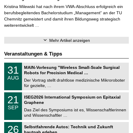
Kristina Milewski hat nach ihrem VWA-Abschluss erfolgreich ein
berufsbegleitendes Bachelorstudium „Management“ an der TU
Chemnitz gemeistert und damit ihren Bildungsweg strategisch
weiterentwickelt …
Mehr Artikel anzeigen
Veranstaltungen & Tipps
T
3
31
MAIN-Vorlesung "Wireless Small-Scale Surgical
U
1
Robots for Precision Medical …
C
.
AUG
h
0
Der Vortrag stellt drahtlose medizinische Mikroroboter
e
8
für gezielte, …
m
.
n
2
T
i
2
21
ISEG2026 International Symposium on Epitaxial
0
U
t
1
2
Graphene
C
z
.
6
SEP
h
0
Das Ziel des Symposiums ist es, Wissenschaftlerinnen
e
9
und Wissenschaftler …
m
.
n
2
T
i
2
26
Selbstfahrende Autos: Technik und Zukunft
0
U
t
6
2
hautnah erleben
C