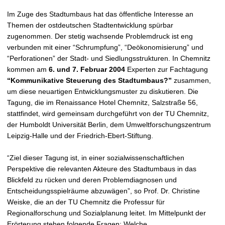
t
Im Zuge des Stadtumbaus hat das öffentliche Interesse an
Themen der ostdeutschen Stadtentwicklung spürbar
zugenommen. Der stetig wachsende Problemdruck ist eng
verbunden mit einer “Schrumpfung”, “Deökonomisierung” und
“Perforationen” der Stadt- und Siedlungsstrukturen. In Chemnitz
kommen am
6. und 7. Februar 2004
Experten zur Fachtagung
“Kommunikative Steuerung des Stadtumbaus?”
zusammen,
um diese neuartigen Entwicklungsmuster zu diskutieren. Die
Tagung, die im Renaissance Hotel Chemnitz, Salzstraße 56,
stattfindet, wird gemeinsam durchgeführt von der TU Chemnitz,
der Humboldt Universität Berlin, dem Umweltforschungszentrum
Leipzig-Halle und der Friedrich-Ebert-Stiftung.
“Ziel dieser Tagung ist, in einer sozialwissenschaftlichen
Perspektive die relevanten Akteure des Stadtumbaus in das
Blickfeld zu rücken und deren Problemdiagnosen und
Entscheidungsspielräume abzuwägen”, so Prof. Dr. Christine
Weiske, die an der TU Chemnitz die Professur für
Regionalforschung und Sozialplanung leitet. Im Mittelpunkt der
Erörterung stehen folgende Fragen: Welche