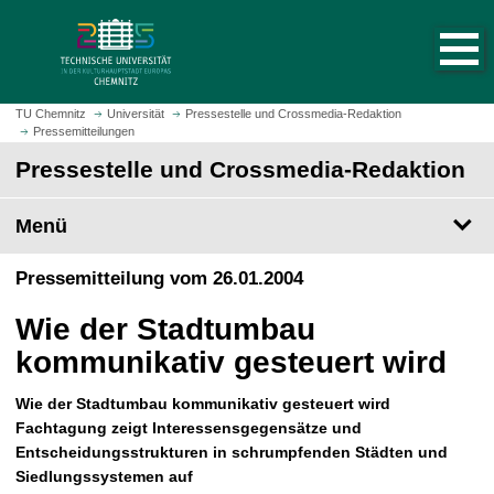
S
S
t
p
a
r
r
i
t
n
TU Chemnitz
Universität
Pressestelle und Crossmedia-Redaktion
s
Pressemitteilungen
g
e
e
Pressestelle und Crossmedia-Redaktion
i
z
t
u
Menü
e
m
a
H
Pressemitteilung vom 26.01.2004
u
a
f
u
Wie der Stadtumbau
r
p
u
kommunikativ gesteuert wird
t
f
i
e
Wie der Stadtumbau kommunikativ gesteuert wird
n
n
Fachtagung zeigt Interessensgegensätze und
h
Entscheidungsstrukturen in schrumpfenden Städten und
a
Siedlungssystemen auf
l