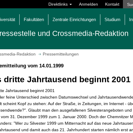
Direktlinks
Anmelden
Kontakt
iversität
Fakultäten
Zentrale Einrichtungen
Studium
In
ressestelle und Crossmedia-Redaktion
ossmedia-Redaktion
Pressemitteilungen
emitteilung vom 14.01.1999
 dritte Jahrtausend beginnt 2001
tte Jahrtausend beginnt 2001
 der feine Unterschied zwischen Datumswechsel und Jahrtausendwend
t scheint Kopf zu stehen: Auf der Straße, in Zeitungen, im Internet - üb
usendwende?". Glaubt man den ausgefallenen Silvesterangeboten und 
 vom 31. Dezember 1999 zum 1. Januar 2000. Doch der Chemnitzer Mat
nders: "Wer zu Silvester 1999 um Mitternacht auf das neue Jahrtausend 
Jahrtausend und damit auch das 21. Jahrhundert starten nämlich erst am