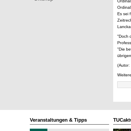
Ordina
Ordinal
Es sei 
Zeitrec
Lancka
"Doch d
Profess
"Die be
übrigen
(Autor:
Weitere
Veranstaltungen & Tipps
TUCaktu
T