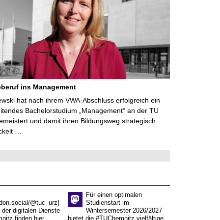
eberuf ins Management
lewski hat nach ihrem VWA-Abschluss erfolgreich ein
eitendes Bachelorstudium „Management“ an der TU
meistert und damit ihren Bildungsweg strategisch
ckelt …
Für einen optimalen
don.social/@tuc_urz]
Studienstart im
 der digitalen Dienste
Wintersemester 2026/2027
itz finden hier
bietet die #TUChemnitz vielfältige