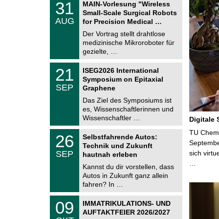
3
31
MAIN-Vorlesung "Wireless
U
1
Small-Scale Surgical Robots
C
.
AUG
h
for Precision Medical …
0
e
8
Der Vortrag stellt drahtlose
m
.
medizinische Mikroroboter für
n
2
i
gezielte, …
0
t
2
z
T
6
2
21
ISEG2026 International
U
1
Symposium on Epitaxial
C
.
SEP
h
Graphene
0
e
9
Das Ziel des Symposiums ist
m
.
es, Wissenschaftlerinnen und
n
2
i
Wissenschaftler …
Digitale
0
t
2
z
T
TU Chemni
6
2
26
Selbstfahrende Autos:
U
6
Septembe
Technik und Zukunft
C
.
SEP
sich virt
h
hautnah erleben
0
e
…
9
Kannst du dir vorstellen, dass
m
.
Autos in Zukunft ganz allein
n
2
i
fahren? In …
0
t
2
z
T
6
0
09
IMMATRIKULATIONS- UND
U
9
AUFTAKTFEIER 2026/2027
C
.