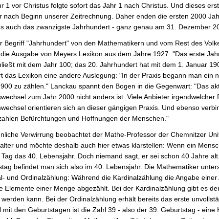
r 1 vor Christus folgte sofort das Jahr 1 nach Christus. Und dieses er
r nach Beginn unserer Zeitrechnung. Daher enden die ersten 2000 Jah
ns auch das zwanzigste Jahrhundert - ganz genau am 31. Dezember 2
 Begriff "Jahrhundert" von den Mathematikern und vom Rest des Volkes
n die Ausgabe von Meyers Lexikon aus dem Jahre 1927: "Das erste Jah
ließt mit dem Jahr 100; das 20. Jahrhundert hat mit dem 1. Januar 
rt das Lexikon eine andere Auslegung: "In der Praxis begann man ein 
900 zu zählen." Lanckau spannt den Bogen in die Gegenwart: "Das akt
echsel zum Jahr 2000 nicht anders ist. Viele Anbieter irgendwelcher 
echsel orientieren sich an dieser gängigen Praxis. Und ebenso verbi
zahlen Befürchtungen und Hoffnungen der Menschen."
nliche Verwirrung beobachtet der Mathe-Professor der Chemnitzer Uni
lter und möchte deshalb auch hier etwas klarstellen: Wenn ein Mensch 
Tag das 40. Lebensjahr. Doch niemand sagt, er sei schon 40 Jahre al
stag befindet man sich also im 40. Lebensjahr. Die Mathematiker un
l- und Ordinalzählung: Während die Kardinalzählung die Angabe einer A
e Elemente einer Menge abgezählt. Bei der Kardinalzählung gibt es den
 werden kann. Bei der Ordinalzählung erhält bereits das erste unvolls
l mit den Geburtstagen ist die Zahl 39 - also der 39. Geburtstag - eine