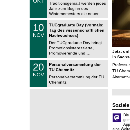
OKT
h
1
Traditionsgemäß werden jedes
e
0
Jahr zum Beginn des
m
.
Wintersemesters die neuen …
n
2
i
0
Z
t
1
10
2
TUCgraduate Day (vormals:
e
z
0
6
Tag des wissenschaftlichen
n
.
NOV
t
Nachwuchses)
1
r
1
Der TUCgraduate Day bringt
u
.
Promotionsinteressierte,
m
2
Jetzt on
f
Promovierende und …
0
ü
in Sachs
2
r
T
6
2
20
Personalversammlung der
Professu
d
U
0
TU Chemnitz
e
C
TU Chemni
.
NOV
n
h
1
Personalversammlung der TU
Alternati
w
e
1
Chemnitz
i
m
.
s
n
2
s
i
0
e
t
2
n
z
6
s
Soziale
c
h
Die
a
gem
f
App
t
eine Weit