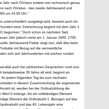
ste Jahr nach Christus endete rein rechnerisch genau
re nach Christus - das zweite Jahrtausend und
000 um 24.00 Uhr."
 unterschiedlich ausgelegt wird, beweist auch ein
rhundert einer Zeitrechnung beginnt mit dem Jahr 1
1901 begonnen." Doch schon im nächsten Satz
neues Jahr jedoch meist am 1. Januar 1600, 1700,
uelle Jahrtausend-Fieber zeigt nun, daß dies beim
Produkte mit Bezug auf die vermeintliche
nden sich seit Jahrhunderten mit solchen runden
versität auch bei zahlreichen Gesprächen rund ums
beispielsweise 39 Jahre alt wird, beginnt an
t. An jedem folgenden Tag bis zum nächsten
terscheiden in diesem Zusammenhang die sogenannte
nzahl ist, werden bei der Ordinalzählung die
 Wert 0 solange, bis ein vollständiges Element
tändige Element die Ordinalzahl 1. Bezogen auf das
 Kardinalzahl und das 40. Lebensjahr eine