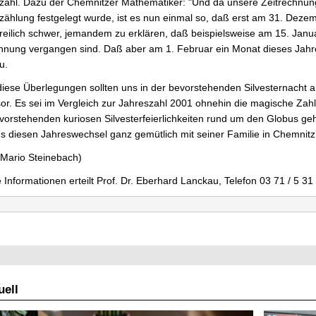
lzahl. Dazu der Chemnitzer Mathematiker: "Und da unsere Zeitrechnun
zählung festgelegt wurde, ist es nun einmal so, daß erst am 31. Deze
freilich schwer, jemandem zu erklären, daß beispielsweise am 15. Janu
hnung vergangen sind. Daß aber am 1. Februar ein Monat dieses Jahres
u.
iese Überlegungen sollten uns in der bevorstehenden Silvesternacht au
or. Es sei im Vergleich zur Jahreszahl 2001 ohnehin die magische Zah
vorstehenden kuriosen Silvesterfeierlichkeiten rund um den Globus geh
s diesen Jahreswechsel ganz gemütlich mit seiner Familie in Chemnitz
 Mario Steinebach)
 Informationen erteilt Prof. Dr. Eberhard Lanckau, Telefon 03 71 / 5 31 
ell