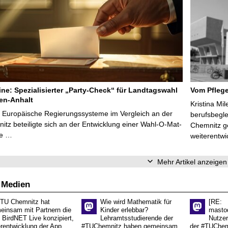
line: Spezialisierter „Party-Check“ für Landtagswahl
Vom Pfleg
en-Anhalt
Kristina Mi
r Europäische Regierungssysteme im Vergleich an der
berufsbegl
tz beteiligte sich an der Entwicklung einer Wahl-O-Mat-
Chemnitz ge
ve …
weiterentwi
Mehr Artikel anzeigen
 Medien
 TU Chemnitz hat
Wie wird Mathematik für
[RE:
einsam mit Partnern die
Kinder erlebbar?
masto
 BirdNET Live konzipiert,
Lehramtsstudierende der
Nutzer
erentwicklung der App
#TUChemnitz haben gemeinsam
der #TUChemn