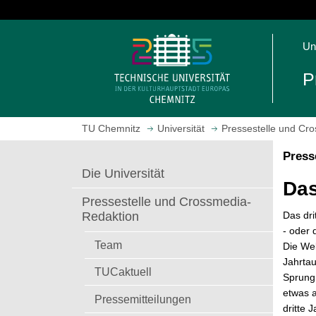
S
p
S
r
Un
t
i
a
n
P
r
g
t
e
s
z
TU Chemnitz
Universität
Pressestelle und Cr
e
u
i
m
Press
t
H
Die Universität
e
a
Das
a
u
Pressestelle und Crossmedia-
u
p
Das dri
Redaktion
f
t
- oder
r
i
Team
Die Wel
u
n
Jahrta
TUCaktuell
f
h
Sprung
e
a
etwas a
Pressemitteilungen
n
l
dritte 