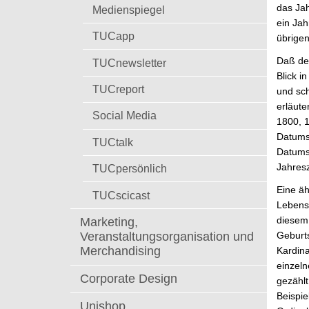
t
das Jah
Medienspiegel
ein Jah
TUCapp
übrige
Daß der
TUCnewsletter
Blick i
TUCreport
und sch
erläute
Social Media
1800, 1
Datumsw
TUCtalk
Datumsw
Jahres
TUCpersönlich
Eine äh
TUCscicast
Lebensa
diesem 
Marketing,
Veranstaltungsorganisation und
Geburt
Merchandising
Kardina
einzeln
Corporate Design
gezählt
Beispie
Unishop