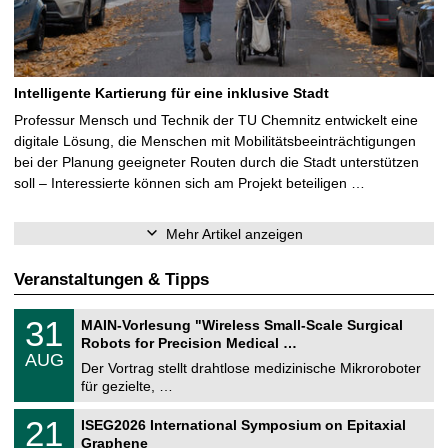
Intelligente Kartierung für eine inklusive Stadt
Professur Mensch und Technik der TU Chemnitz entwickelt eine
digitale Lösung, die Menschen mit Mobilitätsbeeinträchtigungen
bei der Planung geeigneter Routen durch die Stadt unterstützen
soll – Interessierte können sich am Projekt beteiligen …
Mehr Artikel anzeigen
Veranstaltungen & Tipps
T
3
31
MAIN-Vorlesung "Wireless Small-Scale Surgical
U
1
Robots for Precision Medical …
C
.
AUG
h
0
Der Vortrag stellt drahtlose medizinische Mikroroboter
e
8
für gezielte, …
m
.
n
2
T
i
2
21
ISEG2026 International Symposium on Epitaxial
0
U
t
1
2
Graphene
C