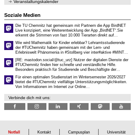
.
Veranstaltungskalender
n
w
2
i
i
0
t
s
2
Soziale Medien
z
s
6
e
Die TU Chemnitz hat gemeinsam mit Partnern die App BirdNET
n
Live konzipiert, eine Weiterentwicklung der App „BirdNET“.Sie
s
erkennt die Stimmen von fast 10.000 Tierarten direkt auf…
c
h
Wie wird Mathematik für Kinder erlebbar? Lehramtsstudierende
a
der #TUChemnitz haben gemeinsam mit der Lern- und
f
Erlebniswelt Phänomenia in #Stollberg vier inter#aktive #MINT…
t
l
[RE: mastodon.social/@tuc_urz] Nutzer der digitalen Dienste der
i
#TUChemnitz finden hier schnelle und verständliche Hilfe.
c
Besonders praktisch für Studierende und Beschäftigte der…
h
e
Für einen optimalen Studienstart im Wintersemester 2026/2027
n
bietet die #TUChemnitz vielfältige Unterstützungsmöglichkeiten.
N
Von Informationen im Internet zur Online…
a
c
Verbinde dich mit uns:
h
w
u
c
h
s
Notfall
Kontakt
Campusplan
Universität