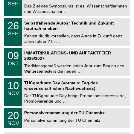
z
.
6
SEP
h
0
Das Ziel des Symposiums ist es, Wissenschaftlerinnen
e
9
und Wissenschaftler …
m
.
n
2
T
i
2
26
Selbstfahrende Autos: Technik und Zukunft
0
U
t
6
2
hautnah erleben
C
z
.
6
SEP
h
0
Kannst du dir vorstellen, dass Autos in Zukunft ganz
e
9
allein fahren? In …
m
.
n
2
T
i
0
09
IMMATRIKULATIONS- UND AUFTAKTFEIER
0
U
t
9
2
2026/2027
C
z
.
6
OKT
h
1
Traditionsgemäß werden jedes Jahr zum Beginn des
e
0
Wintersemesters die neuen …
m
.
n
2
Z
i
1
10
TUCgraduate Day (vormals: Tag des
0
e
t
0
2
wissenschaftlichen Nachwuchses)
n
z
.
6
NOV
t
1
Der TUCgraduate Day bringt Promotionsinteressierte,
r
1
Promovierende und …
u
.
m
2
T
f
2
20
Personalversammlung der TU Chemnitz
0
U
ü
0
2
C
r
Personalversammlung der TU Chemnitz
.
6
NOV
h
d
1
e
e
1
m
n