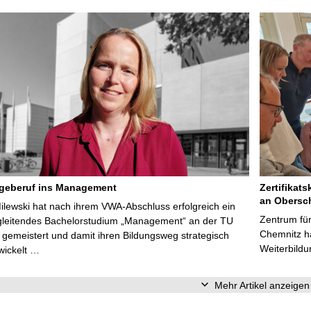
egeberuf ins Management
Zertifikats
an Obersc
Milewski hat nach ihrem VWA-Abschluss erfolgreich ein
Zentrum für
gleitendes Bachelorstudium „Management“ an der TU
Chemnitz ha
gemeistert und damit ihren Bildungsweg strategisch
Weiterbildu
wickelt …
Mehr Artikel anzeigen