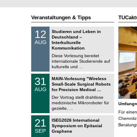
Veranstaltungen & Tipps
TUCaktu
S
1
12
Studieren und Leben in
o
2
Deutschland –
n
.
AUG
s
Interkulturelle
0
t
Kommunikation
8
i
.
Diese Vorlesung bereitet
g
2
e
internationale Studierende auf
0
kulturelle und …
2
6
T
3
31
MAIN-Vorlesung "Wireless
U
1
Small-Scale Surgical Robots
C
.
AUG
h
for Precision Medical …
0
e
8
Der Vortrag stellt drahtlose
m
.
medizinische Mikroroboter für
n
Umfangre
2
i
gezielte, …
0
Für einen
t
2
z
T
Chemnitz 
6
2
21
ISEG2026 International
U
1
Beratung
Symposium on Epitaxial
C
.
SEP
h
Graphene
0
e