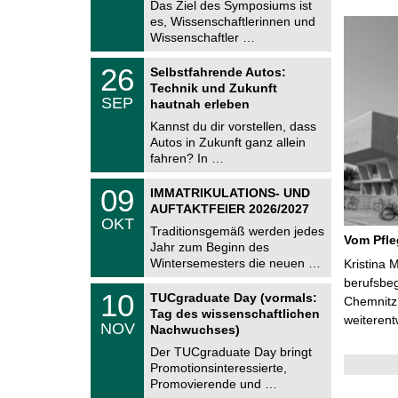
9
Das Ziel des Symposiums ist
m
.
es, Wissenschaftlerinnen und
n
2
i
Wissenschaftler …
0
t
2
z
T
6
2
26
Selbstfahrende Autos:
U
6
Technik und Zukunft
C
.
SEP
h
hautnah erleben
0
e
9
Kannst du dir vorstellen, dass
m
.
Autos in Zukunft ganz allein
n
2
i
fahren? In …
0
t
2
z
T
6
0
09
IMMATRIKULATIONS- UND
U
9
AUFTAKTFEIER 2026/2027
C
.
OKT
h
1
Traditionsgemäß werden jedes
e
Vom Pfl
0
Jahr zum Beginn des
m
.
Wintersemesters die neuen …
n
Kristina 
2
i
berufsbe
0
Z
t
1
10
2
TUCgraduate Day (vormals:
Chemnitz 
e
z
0
6
Tag des wissenschaftlichen
n
weiterent
.
NOV
t
Nachwuchses)
1
r
1
Der TUCgraduate Day bringt
u
.
Promotionsinteressierte,
m
2
f
Promovierende und …
0
ü