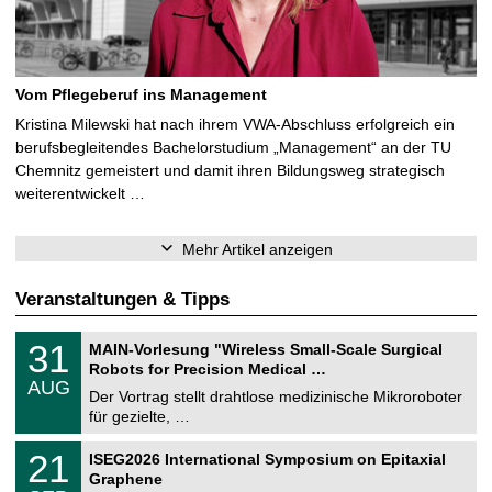
Vom Pflegeberuf ins Management
Kristina Milewski hat nach ihrem VWA-Abschluss erfolgreich ein
berufsbegleitendes Bachelorstudium „Management“ an der TU
Chemnitz gemeistert und damit ihren Bildungsweg strategisch
weiterentwickelt …
Mehr Artikel anzeigen
Veranstaltungen & Tipps
T
3
31
MAIN-Vorlesung "Wireless Small-Scale Surgical
U
1
Robots for Precision Medical …
C
.
AUG
h
0
Der Vortrag stellt drahtlose medizinische Mikroroboter
e
8
für gezielte, …
m
.
n
2
T
i
2
21
ISEG2026 International Symposium on Epitaxial
0
U
t
1
2
Graphene
C
z
.