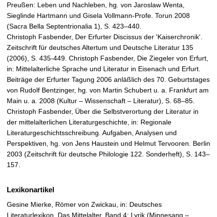
Preußen: Leben und Nachleben, hg. von Jaroslaw Wenta,
Sieglinde Hartmann und Gisela Vollmann-Profe. Torun 2008
(Sacra Bella Septentrionalia 1), S. 423–440.
Christoph Fasbender, Der Erfurter Discissus der 'Kaiserchronik'.
Zeitschrift für deutsches Altertum und Deutsche Literatur 135
(2006), S. 435-449. Christoph Fasbender, Die Ziegeler von Erfurt,
in: Mittelalterliche Sprache und Literatur in Eisenach und Erfurt.
Beiträge der Erfurter Tagung 2006 anläßlich des 70. Geburtstages
von Rudolf Bentzinger, hg. von Martin Schubert u. a. Frankfurt am
Main u. a. 2008 (Kultur – Wissenschaft – Literatur), S. 68–85.
Christoph Fasbender, Über die Selbstverortung der Literatur in
der mittelalterlichen Literaturgeschichte, in: Regionale
Literaturgeschichtsschreibung. Aufgaben, Analysen und
Perspektiven, hg. von Jens Haustein und Helmut Tervooren. Berlin
2003 (Zeitschrift für deutsche Philologie 122. Sonderheft), S. 143–
157.
Lexikonartikel
Gesine Mierke, Römer von Zwickau, in: Deutsches
Literaturlexikon. Das Mittelalter. Band 4: Lyrik (Minnesang –