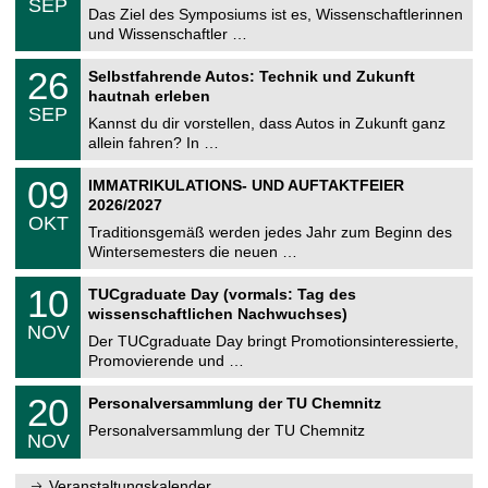
6
SEP
h
0
Das Ziel des Symposiums ist es, Wissenschaftlerinnen
e
9
und Wissenschaftler …
m
.
n
2
T
i
2
26
Selbstfahrende Autos: Technik und Zukunft
0
U
t
6
2
hautnah erleben
C
z
.
6
SEP
h
0
Kannst du dir vorstellen, dass Autos in Zukunft ganz
e
9
allein fahren? In …
m
.
n
2
T
i
0
09
IMMATRIKULATIONS- UND AUFTAKTFEIER
0
U
t
9
2
2026/2027
C
z
.
6
OKT
h
1
Traditionsgemäß werden jedes Jahr zum Beginn des
e
0
Wintersemesters die neuen …
m
.
n
2
Z
i
1
10
TUCgraduate Day (vormals: Tag des
0
e
t
0
2
wissenschaftlichen Nachwuchses)
n
z
.
6
NOV
t
1
Der TUCgraduate Day bringt Promotionsinteressierte,
r
1
Promovierende und …
u
.
m
2
T
f
2
20
Personalversammlung der TU Chemnitz
0
U
ü
0
2
C
r
Personalversammlung der TU Chemnitz
.
6
NOV
h
d
1
e
e
1
m
n
.
Veranstaltungskalender