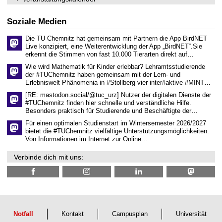
n
w
2
i
i
0
t
s
2
Soziale Medien
z
s
6
e
Die TU Chemnitz hat gemeinsam mit Partnern die App BirdNET
n
Live konzipiert, eine Weiterentwicklung der App „BirdNET“.Sie
s
erkennt die Stimmen von fast 10.000 Tierarten direkt auf…
c
h
Wie wird Mathematik für Kinder erlebbar? Lehramtsstudierende
a
der #TUChemnitz haben gemeinsam mit der Lern- und
f
Erlebniswelt Phänomenia in #Stollberg vier inter#aktive #MINT…
t
l
[RE: mastodon.social/@tuc_urz] Nutzer der digitalen Dienste der
i
#TUChemnitz finden hier schnelle und verständliche Hilfe.
c
Besonders praktisch für Studierende und Beschäftigte der…
h
e
Für einen optimalen Studienstart im Wintersemester 2026/2027
n
bietet die #TUChemnitz vielfältige Unterstützungsmöglichkeiten.
N
Von Informationen im Internet zur Online…
a
c
Verbinde dich mit uns:
h
w
u
c
h
s
Notfall
Kontakt
Campusplan
Universität