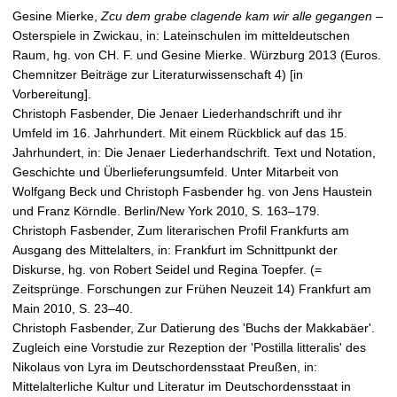
Gesine Mierke,
Zcu dem grabe clagende kam wir alle gegangen
–
Osterspiele in Zwickau, in: Lateinschulen im mitteldeutschen
Raum, hg. von CH. F. und Gesine Mierke. Würzburg 2013 (Euros.
Chemnitzer Beiträge zur Literaturwissenschaft 4) [in
Vorbereitung].
Christoph Fasbender, Die Jenaer Liederhandschrift und ihr
Umfeld im 16. Jahrhundert. Mit einem Rückblick auf das 15.
Jahrhundert, in: Die Jenaer Liederhandschrift. Text und Notation,
Geschichte und Überlieferungsumfeld. Unter Mitarbeit von
Wolfgang Beck und Christoph Fasbender hg. von Jens Haustein
und Franz Körndle. Berlin/New York 2010, S. 163–179.
Christoph Fasbender, Zum literarischen Profil Frankfurts am
Ausgang des Mittelalters, in: Frankfurt im Schnittpunkt der
Diskurse, hg. von Robert Seidel und Regina Toepfer. (=
Zeitsprünge. Forschungen zur Frühen Neuzeit 14) Frankfurt am
Main 2010, S. 23–40.
Christoph Fasbender, Zur Datierung des 'Buchs der Makkabäer'.
Zugleich eine Vorstudie zur Rezeption der 'Postilla litteralis' des
Nikolaus von Lyra im Deutschordensstaat Preußen, in:
Mittelalterliche Kultur und Literatur im Deutschordensstaat in