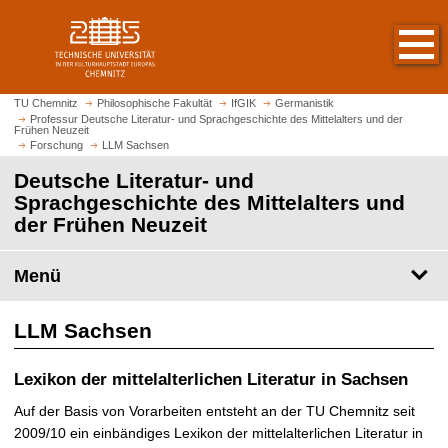
S
S
t
p
a
r
r
i
t
n
TU Chemnitz
Philosophische Fakultät
IfGIK
Germanistik
s
Professur Deutsche Literatur- und Sprachgeschichte des Mittelalters und der
g
Frühen Neuzeit
e
e
Forschung
LLM Sachsen
i
z
Deutsche Literatur- und
t
u
Sprachgeschichte des Mittelalters und
e
m
der Frühen Neuzeit
a
H
u
a
Menü
f
u
r
p
u
t
LLM Sachsen
f
i
e
n
Lexikon der mittelalterlichen Literatur in Sachsen
n
h
a
Auf der Basis von Vorarbeiten entsteht an der TU Chemnitz seit
l
2009/10 ein einbändiges Lexikon der mittelalterlichen Literatur in