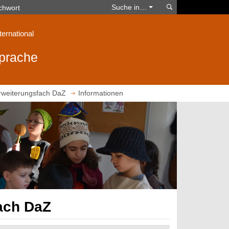
Suchen
Suche in…
ternational
sprache
rweiterungsfach DaZ
Informationen
fach DaZ