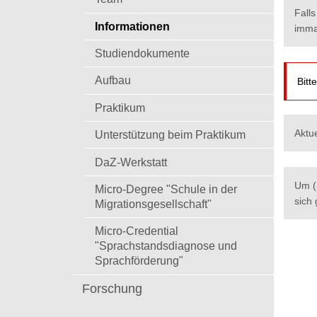
t
Fall
Informationen
imma
Studiendokumente
Aufbau
Bitt
Praktikum
Aktu
Unterstützung beim Praktikum
DaZ-Werkstatt
Um (
Micro-Degree "Schule in der
sich 
Migrationsgesellschaft"
Micro-Credential
"Sprachstandsdiagnose und
Sprachförderung"
Forschung