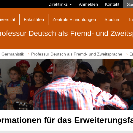
Direktlinks
Anmelden
Kontakt
iversität
Fakultäten
Zentrale Einrichtungen
Studium
In
rofessur Deutsch als Fremd- und Zweit
Germanistik
Professur Deutsch als Fremd- und Zweitsprache
E
ormationen für das Erweiterungs