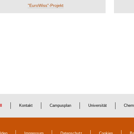
"EuroWiss"-Projekt
ll
Kontakt
Campusplan
Universität
Chem
lden
Impressum
Datenschutz
Cookies
Ba