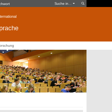
Suchen
Suche in…
ternational
sprache
orschung