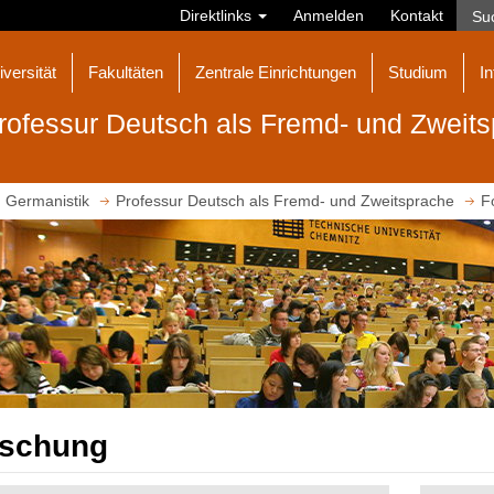
Direktlinks
Anmelden
Kontakt
iversität
Fakultäten
Zentrale Einrichtungen
Studium
In
rofessur Deutsch als Fremd- und Zweit
Germanistik
Professur Deutsch als Fremd- und Zweitsprache
F
rschung