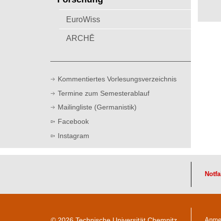
t
EuroWiss
ARCHĒ
Kommentiertes Vorlesungsverzeichnis
Termine zum Semesterablauf
Mailingliste (Germanistik)
Facebook
Instagram
Notfa
© 2026 Technische Universität Chemnitz
Anme