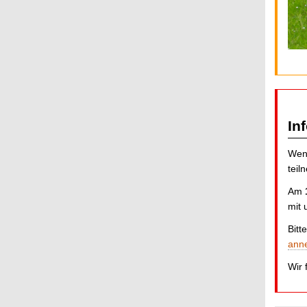
In
Wenn
teil
Am
mit 
Bitt
ann
Wir 