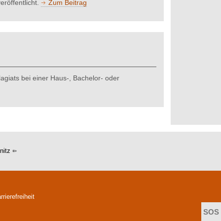
röffentlicht.
Zum Beitrag
agiats bei einer Haus-, Bachelor- oder
nitz
rrierefreiheit