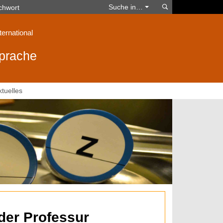
Suchen
Suche in…
ternational
sprache
ktuelles
der Professur