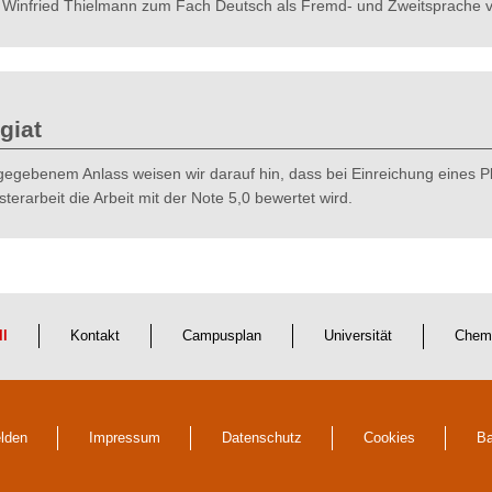
. Winfried Thielmann zum Fach Deutsch als Fremd- und Zweitsprache ve
giat
gegebenem Anlass weisen wir darauf hin, dass bei Einreichung eines Pl
terarbeit die Arbeit mit der Note 5,0 bewertet wird.
ll
Kontakt
Campusplan
Universität
Chem
lden
Impressum
Datenschutz
Cookies
Ba