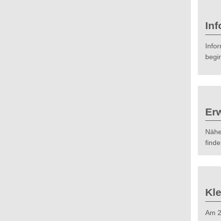
In
Info
begin
Er
Nähe
find
Kle
Am 25