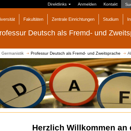
Direktlinks
Anmelden
Kontakt
iversität
Fakultäten
Zentrale Einrichtungen
Studium
In
rofessur Deutsch als Fremd- und Zweit
Germanistik
Professur Deutsch als Fremd- und Zweitsprache
A
Herzlich Willkommen an 