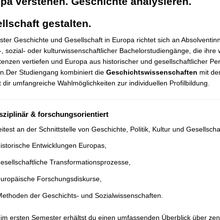
pa verstehen. Geschichte analysieren.
llschaft gestalten.
ter Geschichte und Gesellschaft in Europa richtet sich an Absolventi
-, sozial- oder kulturwissenschaftlicher Bachelorstudiengänge, die ihre
nzen vertiefen und Europa aus historischer und gesellschaftlicher Pe
n.Der Studiengang kombiniert die
Geschichtswissenschaften
mit d
t dir umfangreiche Wahlmöglichkeiten zur individuellen Profilbildung.
isziplinär & forschungsorientiert
itest an der Schnittstelle von Geschichte, Politik, Kultur und Gesellsch
istorische Entwicklungen Europas,
esellschaftliche Transformationsprozesse,
uropäische Forschungsdiskurse,
ethoden der Geschichts- und Sozialwissenschaften.
s im ersten Semester erhältst du einen umfassenden Überblick über z