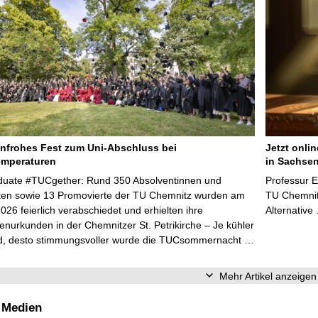
enfrohes Fest zum Uni-Abschluss bei
Jetzt onli
emperaturen
in Sachsen
aduate #TUCgether: Rund 350 Absolventinnen und
Professur 
ten sowie 13 Promovierte der TU Chemnitz wurden am
TU Chemnitz
2026 feierlich verabschiedet und erhielten ihre
Alternative
enurkunden in der Chemnitzer St. Petrikirche – Je kühler
d, desto stimmungsvoller wurde die TUCsommernacht …
Mehr Artikel anzeigen
 Medien