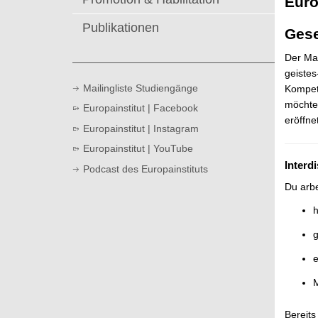
Euro
t
Publikationen
Gese
Der Mas
geistes
Mailingliste Studiengänge
Kompete
möchte
Europainstitut | Facebook
eröffne
Europainstitut | Instagram
Europainstitut | YouTube
Interd
Podcast des Europainstituts
Du arbe
h
g
e
M
Bereit