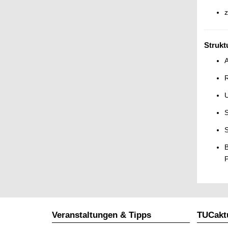
z
Strukt
A
R
S
S
B
P
Veranstaltungen & Tipps
TUCaktu