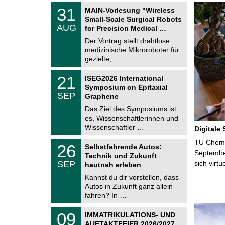
T
3
31
MAIN-Vorlesung "Wireless
U
1
Small-Scale Surgical Robots
C
.
AUG
h
for Precision Medical …
0
e
8
Der Vortrag stellt drahtlose
m
.
medizinische Mikroroboter für
n
2
i
gezielte, …
0
t
2
z
T
6
2
21
ISEG2026 International
U
1
Symposium on Epitaxial
C
.
SEP
h
Graphene
0
e
9
Das Ziel des Symposiums ist
m
.
es, Wissenschaftlerinnen und
n
2
i
Wissenschaftler …
Digitale
0
t
2
z
T
TU Chemni
6
2
26
Selbstfahrende Autos:
U
6
Septembe
Technik und Zukunft
C
.
SEP
sich virt
h
hautnah erleben
0
e
…
9
Kannst du dir vorstellen, dass
m
.
Autos in Zukunft ganz allein
n
2
i
fahren? In …
0
t
2
z
T
6
0
09
IMMATRIKULATIONS- UND
U
9
AUFTAKTFEIER 2026/2027
C