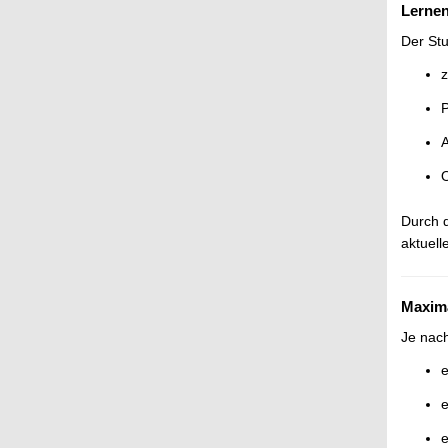
Lerne
Der Stu
z
P
A
O
Durch d
aktuel
Maxima
Je nach
e
e