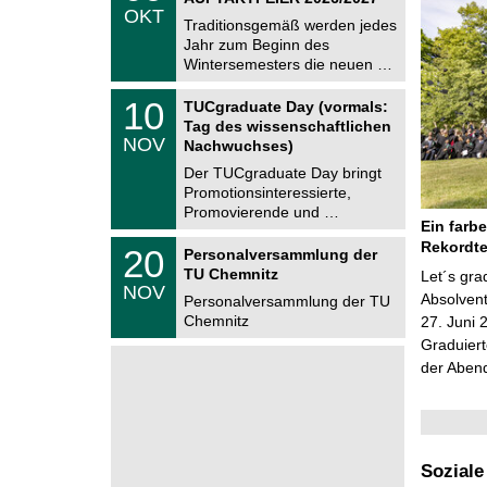
.
OKT
h
1
Traditionsgemäß werden jedes
e
0
Jahr zum Beginn des
m
.
Wintersemesters die neuen …
n
2
i
0
Z
t
1
10
2
TUCgraduate Day (vormals:
e
z
0
6
Tag des wissenschaftlichen
n
.
NOV
t
Nachwuchses)
1
r
1
Der TUCgraduate Day bringt
u
.
Promotionsinteressierte,
m
2
f
Promovierende und …
0
ü
Ein farb
2
r
T
Rekordt
6
2
20
Personalversammlung der
d
U
0
TU Chemnitz
e
C
Let´s gr
.
NOV
n
h
Absolven
1
Personalversammlung der TU
w
e
1
Chemnitz
27. Juni 
i
m
.
s
n
Graduiert
2
s
i
0
der Aben
e
t
2
n
z
6
s
c
h
a
Soziale
f
t