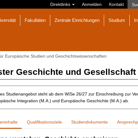
Direktlinks
Anmelden
Kontakt
iversität
Fakultäten
Zentrale Einrichtungen
Studium
In
t für Europäische Studien und Geschichtswissenschaften
ter Geschichte und Gesellschaft 
es Studienangebot steht ab dem WiSe 26/27 zur Einschreibung zur Ver
päische Integration (M.A.) und Europäische Geschichte (M.A.) ab.
eninhalte
Qualifikationsziele
Studiendokumente
Ansprechp