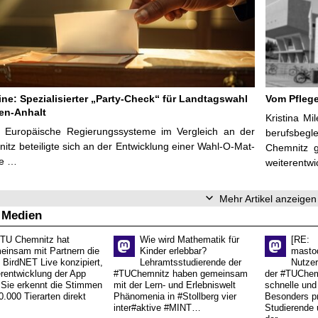
line: Spezialisierter „Party-Check“ für Landtagswahl
Vom Pfleg
en-Anhalt
Kristina M
r Europäische Regierungssysteme im Vergleich an der
berufsbegl
tz beteiligte sich an der Entwicklung einer Wahl-O-Mat-
Chemnitz g
ve …
weiterentwi
Mehr Artikel anzeigen
 Medien
 TU Chemnitz hat
Wie wird Mathematik für
[RE:
einsam mit Partnern die
Kinder erlebbar?
masto
 BirdNET Live konzipiert,
Lehramtsstudierende der
Nutzer
erentwicklung der App
#TUChemnitz haben gemeinsam
der #TUChemn
.Sie erkennt die Stimmen
mit der Lern- und Erlebniswelt
schnelle und 
0.000 Tierarten direkt
Phänomenia in #Stollberg vier
Besonders pr
inter#aktive #MINT…
Studierende 