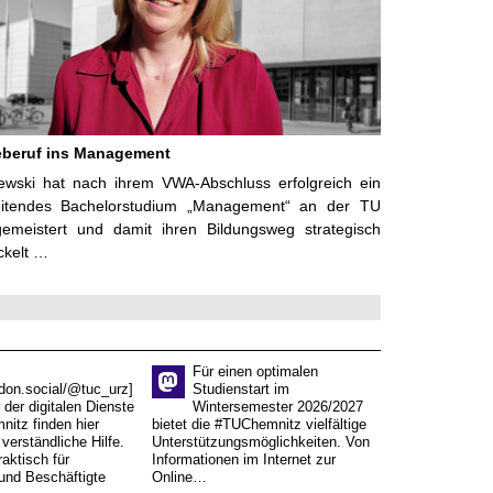
eberuf ins Management
ilewski hat nach ihrem VWA-Abschluss erfolgreich ein
eitendes Bachelorstudium „Management“ an der TU
emeistert und damit ihren Bildungsweg strategisch
ckelt …
Für einen optimalen
don.social/@tuc_urz]
Studienstart im
 der digitalen Dienste
Wintersemester 2026/2027
itz finden hier
bietet die #TUChemnitz vielfältige
verständliche Hilfe.
Unterstützungsmöglichkeiten. Von
aktisch für
Informationen im Internet zur
und Beschäftigte
Online…