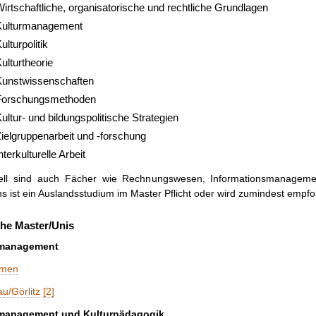
irtschaftliche, organisatorische und rechtliche Grundlagen
Kulturmanagement
ulturpolitik
ulturtheorie
Kunstwissenschaften
Forschungsmethoden
ultur- und bildungspolitische Strategien
ielgruppenarbeit und -forschung
nterkulturelle Arbeit
ell sind auch Fächer wie Rechnungswesen, Informationsmanageme
s ist ein Auslandsstudium im Master Pflicht oder wird zumindest empfo
he Master/Unis
rmanagement
emen
au/Görlitz
[2]
management und Kulturpädagogik