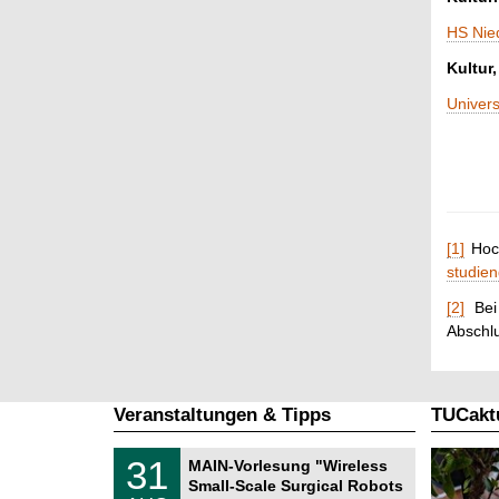
HS Nie
Kultur
Univers
[1]
Hoch
studie
[2]
Bei 
Abschlu
Veranstaltungen & Tipps
TUCaktu
T
3
31
MAIN-Vorlesung "Wireless
U
1
Small-Scale Surgical Robots
C
.