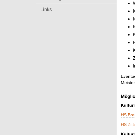
W
Links
K
K
K
Z
I
Eventu
Meisten
Möglic
Kultu
HS Br
HS Zitt
Kultur