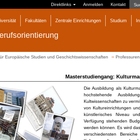
Direktlinks
Anmelden
Kontakt
iversität
Fakultäten
Zentrale Einrichtungen
Studium
In
erufsorientierung
t für Europäische Studien und Geschichtswissenschaften
Professuren
Masterstudiengang: Kulturm
Die Ausbildung als Kulturma
hochstehende Ausbildu
Kultwissenschaften zu vermit
von Kultureinrichtungen un
künstlerisches Niveau un
Verfügung stehenden Budget
werden können. Es wird das 
verschiedensten Bereiche d