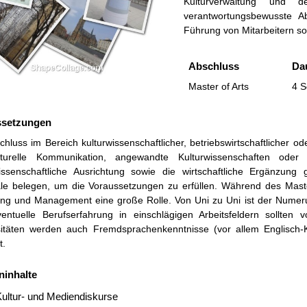
Kulturverwaltung und der
verantwortungsbewusste Ab
Führung von Mitarbeitern so
Abschluss
Da
Master of Arts
4 S
ssetzungen
hluss im Bereich kulturwissenschaftlicher, betriebswirtschaftlicher o
ulturelle Kommunikation, angewandte Kulturwissenschaften oder
wissenschaftliche Ausrichtung sowie die wirtschaftliche Ergänzung
le belegen, um die Voraussetzungen zu erfüllen. Während des Maste
ng und Management eine große Rolle. Von Uni zu Uni ist der Numerus 
ventuelle Berufserfahrung in einschlägigen Arbeitsfeldern sollten
sitäten werden auch Fremdsprachenkenntnisse (vor allem Englisch-
t.
ninhalte
ultur- und Mediendiskurse