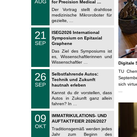
AUG
h
for Precision Medical …
0
e
8
Der Vortrag stellt drahtlose
m
.
medizinische Mikroroboter für
n
2
i
gezielte, …
0
t
2
z
T
6
2
21
ISEG2026 International
U
1
Symposium on Epitaxial
C
.
SEP
h
Graphene
0
e
9
Das Ziel des Symposiums ist
m
.
es, Wissenschaftlerinnen und
n
2
i
Wissenschaftler …
Digitale
0
t
2
z
T
TU Chemn
6
2
26
Selbstfahrende Autos:
U
6
Septembe
Technik und Zukunft
C
.
SEP
sich virt
h
hautnah erleben
0
e
…
9
Kannst du dir vorstellen, dass
m
.
Autos in Zukunft ganz allein
n
2
i
fahren? In …
0
t
2
z
T
6
0
09
IMMATRIKULATIONS- UND
U
9
AUFTAKTFEIER 2026/2027
C
.
OKT
h
1
Traditionsgemäß werden jedes
e
0
Jahr zum Beginn des
m