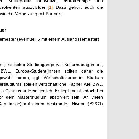
 Kulturpolitik innovative, risikofreudige und
solventen auszubilden.
[1]
Dazu gehört auch die
wie die Vernetzung mit Partnern.
uer
emester (eventuell 5 mit einem Auslandssemester)
der juristischer Studiengänge wie Kulturmanagement,
 BWL. Europa-Student(inn)en sollten daher die
 gewählt haben, ggf. Wirtschaftskurse im Studium
rstudiums spielen wirtschaftliche Fächer wie BWL,
Clausus unterschiedlich. Er liegt meist jedoch bei
 vor dem Masterstudium absolviert sein. An vielen
Kenntnisse) auf einem bestimmten Niveau (B2/C1)