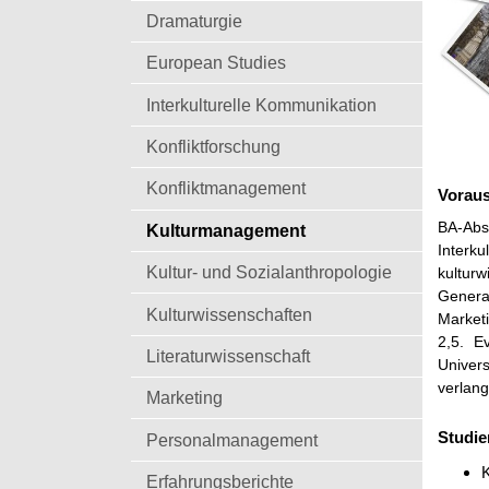
t
Dramaturgie
European Studies
Interkulturelle Kommunikation
Konfliktforschung
Konfliktmanagement
Vorau
BA-Absc
Kulturmanagement
Interk
Kultur- und Sozialanthropologie
kultur
Genera
Kulturwissenschaften
Marketi
2,5. E
Literaturwissenschaft
Univer
verlang
Marketing
Studie
Personalmanagement
K
Erfahrungsberichte