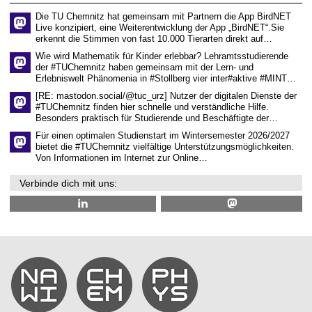
6
n
f
s
t
Die TU Chemnitz hat gemeinsam mit Partnern die App BirdNET
c
e
Live konzipiert, eine Weiterentwicklung der App „BirdNET“.Sie
h
n
erkennt die Stimmen von fast 10.000 Tierarten direkt auf…
a
Wie wird Mathematik für Kinder erlebbar? Lehramtsstudierende
f
der #TUChemnitz haben gemeinsam mit der Lern- und
t
e
Erlebniswelt Phänomenia in #Stollberg vier inter#aktive #MINT…
n
[RE: mastodon.social/@tuc_urz] Nutzer der digitalen Dienste der
#TUChemnitz finden hier schnelle und verständliche Hilfe.
Besonders praktisch für Studierende und Beschäftigte der…
Für einen optimalen Studienstart im Wintersemester 2026/2027
bietet die #TUChemnitz vielfältige Unterstützungsmöglichkeiten.
Von Informationen im Internet zur Online…
Verbinde dich mit uns: