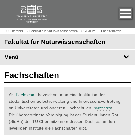
S
S
t
p
a
r
r
i
t
n
TU Chemnitz
Fakultät für Naturwissenschaften
Studium
Fachschaften
s
g
Fakultät für Naturwissenschaften
e
e
i
z
t
Menü
u
e
m
a
H
Fachschaften
u
a
f
u
r
p
Als
Fachschaft
bezeichnet man eine Institution der
u
t
studentischen Selbstverwaltung und Interessensvertretung
f
i
an Universitäten und anderen Hochschulen.
[
Wikipedia
]
e
n
Die übergeordnete Vereinigung ist der Student_innen Rat
n
h
(StuRa) der TU Chemnitz unter dessen Dach es an den
a
jeweiligen Institute die Fachschaften gibt.
l