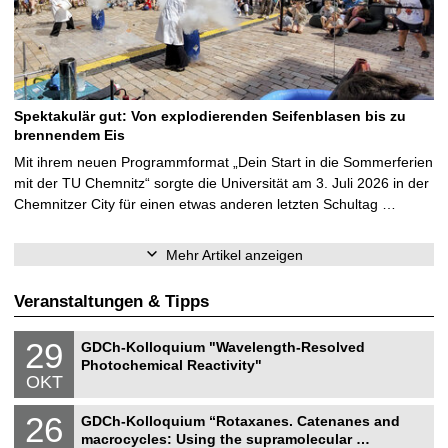
Spektakulär gut: Von explodierenden Seifenblasen bis zu
brennendem Eis
Mit ihrem neuen Programmformat „Dein Start in die Sommerferien
mit der TU Chemnitz“ sorgte die Universität am 3. Juli 2026 in der
Chemnitzer City für einen etwas anderen letzten Schultag …
Mehr Artikel anzeigen
Veranstaltungen & Tipps
N
2
29
GDCh-Kolloquium "Wavelength-Resolved
a
9
Photochemical Reactivity"
t
.
OKT
u
1
r
0
N
w
2
26
.
GDCh-Kolloquium “Rotaxanes. Catenanes and
a
i
6
2
macrocycles: Using the supramolecular …
t
s
.