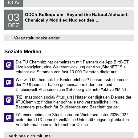
0
NOV
u
s
1
2
r
e
1
6
N
w
n
0
03
.
GDCh-Kolloquium “Beyond the Natural Alphabet:
a
i
s
3
2
Chemically Modified Nucleotides …
t
s
c
.
0
DEZ
u
s
h
1
2
r
e
a
2
6
w
n
f
.
Veranstaltungskalender
i
s
t
2
s
c
e
0
s
h
n
2
Soziale Medien
e
a
6
n
f
s
t
Die TU Chemnitz hat gemeinsam mit Partnern die App BirdNET
c
e
Live konzipiert, eine Weiterentwicklung der App „BirdNET“.Sie
h
n
erkennt die Stimmen von fast 10.000 Tierarten direkt auf…
a
Wie wird Mathematik für Kinder erlebbar? Lehramtsstudierende
f
der #TUChemnitz haben gemeinsam mit der Lern- und
t
e
Erlebniswelt Phänomenia in #Stollberg vier inter#aktive #MINT…
n
[RE: mastodon.social/@tuc_urz] Nutzer der digitalen Dienste der
#TUChemnitz finden hier schnelle und verständliche Hilfe.
Besonders praktisch für Studierende und Beschäftigte der…
Für einen optimalen Studienstart im Wintersemester 2026/2027
bietet die #TUChemnitz vielfältige Unterstützungsmöglichkeiten.
Von Informationen im Internet zur Online…
Verbinde dich mit uns: