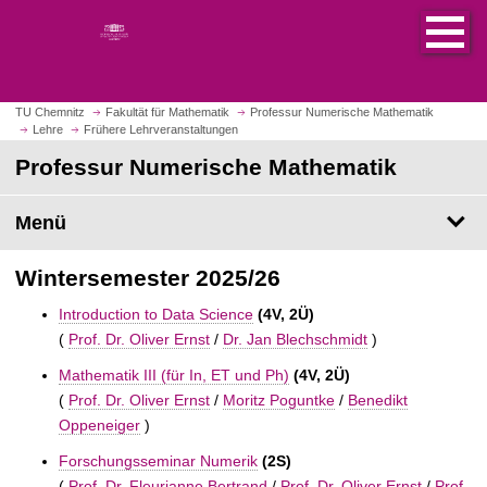
S
S
t
p
a
r
r
i
t
n
TU Chemnitz
Fakultät für Mathematik
Professur Numerische Mathematik
s
Lehre
Frühere Lehrveranstaltungen
g
e
e
Professur Numerische Mathematik
i
z
t
u
Menü
e
m
a
H
u
Wintersemester 2025/26
a
f
u
Introduction to Data Science
(4V, 2Ü)
r
p
(
Prof. Dr. Oliver Ernst
/
Dr. Jan Blechschmidt
)
u
t
f
i
Mathematik III (für In, ET und Ph)
(4V, 2Ü)
e
n
(
Prof. Dr. Oliver Ernst
/
Moritz Poguntke
/
Benedikt
n
h
Oppeneiger
)
a
Forschungsseminar Numerik
(2S)
l
(
Prof. Dr. Fleurianne Bertrand
/
Prof. Dr. Oliver Ernst
/
Prof.