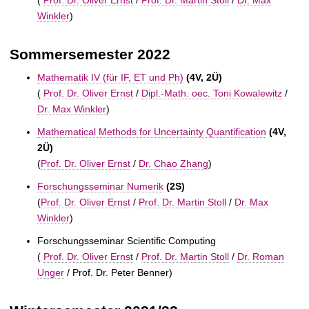
(
Prof. Dr. Oliver Ernst
/
Prof. Dr. Martin Stoll
/
Dr. Max
Winkler
)
Sommersemester 2022
Mathematik IV (für IF, ET und Ph)
(4V, 2Ü)
(
Prof. Dr. Oliver Ernst
/
Dipl.-Math. oec. Toni Kowalewitz
/
Dr. Max Winkler
)
Mathematical Methods for Uncertainty Quantification
(4V,
2Ü)
(
Prof. Dr. Oliver Ernst
/
Dr. Chao Zhang
)
Forschungsseminar Numerik
(2S)
(
Prof. Dr. Oliver Ernst
/
Prof. Dr. Martin Stoll
/
Dr. Max
Winkler
)
Forschungsseminar Scientific Computing
(
Prof. Dr. Oliver Ernst
/
Prof. Dr. Martin Stoll
/
Dr. Roman
Unger
/
Prof. Dr. Peter Benner)