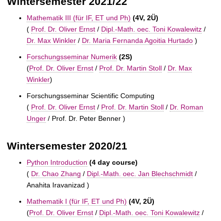
Wintersemester 2021/22
Mathematik III (für IF, ET und Ph)
(4V, 2Ü)
(
Prof. Dr. Oliver Ernst
/
Dipl.-Math. oec. Toni Kowalewitz
/
Dr. Max Winkler
/
Dr. Maria Fernanda Agoitia Hurtado
)
Forschungsseminar Numerik
(2S)
(
Prof. Dr. Oliver Ernst
/
Prof. Dr. Martin Stoll
/
Dr. Max
Winkler
)
Forschungsseminar Scientific Computing
(
Prof. Dr. Oliver Ernst
/
Prof. Dr. Martin Stoll
/
Dr. Roman
Unger
/
Prof. Dr. Peter Benner )
Wintersemester 2020/21
Python Introduction
(4 day course)
(
Dr. Chao Zhang
/
Dipl.-Math. oec. Jan Blechschmidt
/
Anahita Iravanizad )
Mathematik I (für IF, ET und Ph)
(4V, 2Ü)
(
Prof. Dr. Oliver Ernst
/
Dipl.-Math. oec. Toni Kowalewitz
/