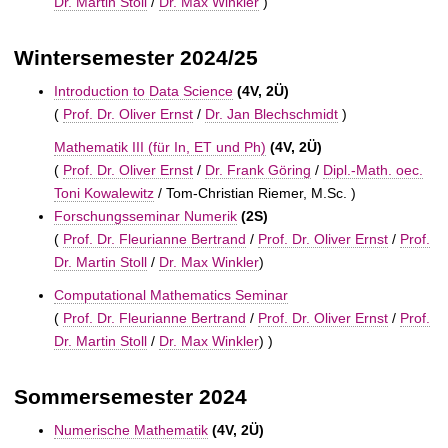
Dr. Martin Stoll
/
Dr. Max Winkler
)
Wintersemester 2024/25
Introduction to Data Science
(4V, 2Ü)
(
Prof. Dr. Oliver Ernst
/
Dr. Jan Blechschmidt
)
Mathematik III (für In, ET und Ph)
(4V, 2Ü)
(
Prof. Dr. Oliver Ernst
/
Dr. Frank Göring
/
Dipl.-Math. oec.
Toni Kowalewitz
/ Tom-Christian Riemer, M.Sc. )
Forschungsseminar Numerik
(2S)
(
Prof. Dr. Fleurianne Bertrand
/
Prof. Dr. Oliver Ernst
/
Prof.
Dr. Martin Stoll
/
Dr. Max Winkler
)
Computational Mathematics Seminar
(
Prof. Dr. Fleurianne Bertrand
/
Prof. Dr. Oliver Ernst
/
Prof.
Dr. Martin Stoll
/
Dr. Max Winkler
) )
Sommersemester 2024
Numerische Mathematik
(4V, 2Ü)