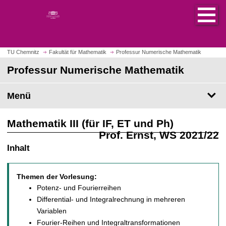
S
S
t
p
a
r
r
i
t
n
TU Chemnitz
Fakultät für Mathematik
Professur Numerische Mathematik
s
g
Professur Numerische Mathematik
e
e
i
z
t
Menü
u
e
m
a
H
Mathematik III (für IF, ET und Ph)
u
a
Prof. Ernst, WS 2021/22
f
u
Inhalt
r
p
u
t
f
i
Themen der Vorlesung:
e
n
Potenz- und Fourierreihen
n
h
Differential- und Integralrechnung in mehreren
a
Variablen
l
Fourier-Reihen und Integraltransformationen