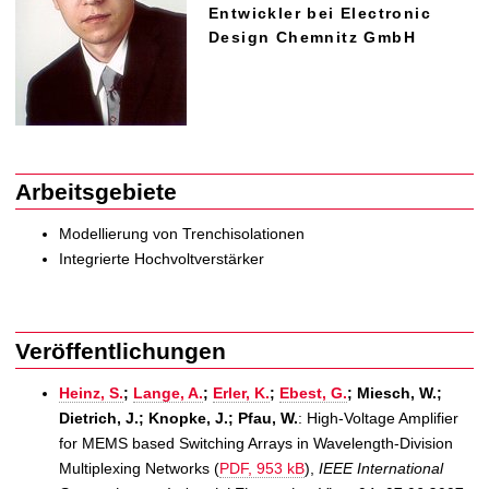
t
Entwickler bei Electronic
Design Chemnitz GmbH
Arbeitsgebiete
Modellierung von Trenchisolationen
Integrierte Hochvoltverstärker
Veröffentlichungen
Heinz, S.
;
Lange, A.
;
Erler, K.
;
Ebest, G.
; Miesch, W.;
Dietrich, J.; Knopke, J.; Pfau, W.
: High-Voltage Amplifier
for MEMS based Switching Arrays in Wavelength-Division
Multiplexing Networks (
PDF, 953 kB
),
IEEE International