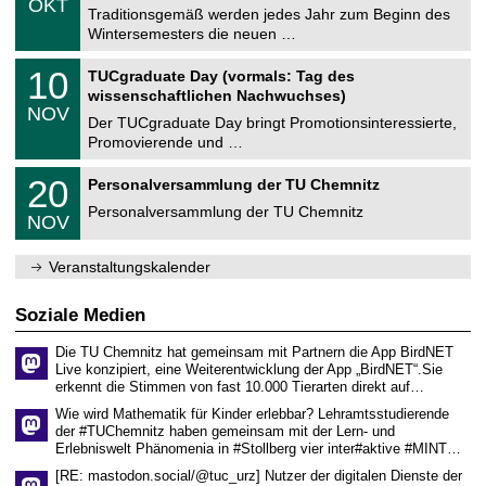
6
OKT
h
1
Traditionsgemäß werden jedes Jahr zum Beginn des
e
0
Wintersemesters die neuen …
m
.
n
2
Z
i
1
10
TUCgraduate Day (vormals: Tag des
0
e
t
0
2
wissenschaftlichen Nachwuchses)
n
z
.
6
NOV
t
1
Der TUCgraduate Day bringt Promotionsinteressierte,
r
1
Promovierende und …
u
.
m
2
T
f
2
20
Personalversammlung der TU Chemnitz
0
U
ü
0
2
C
r
Personalversammlung der TU Chemnitz
.
6
NOV
h
d
1
e
e
1
m
n
.
Veranstaltungskalender
n
w
2
i
i
0
t
s
2
Soziale Medien
z
s
6
e
Die TU Chemnitz hat gemeinsam mit Partnern die App BirdNET
n
Live konzipiert, eine Weiterentwicklung der App „BirdNET“.Sie
s
erkennt die Stimmen von fast 10.000 Tierarten direkt auf…
c
h
Wie wird Mathematik für Kinder erlebbar? Lehramtsstudierende
a
der #TUChemnitz haben gemeinsam mit der Lern- und
f
Erlebniswelt Phänomenia in #Stollberg vier inter#aktive #MINT…
t
l
[RE: mastodon.social/@tuc_urz] Nutzer der digitalen Dienste der