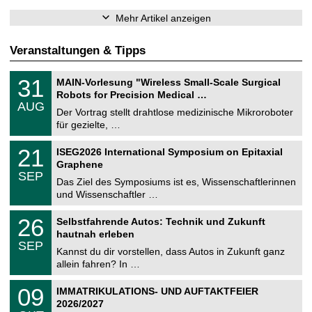
Mehr Artikel anzeigen
Veranstaltungen & Tipps
T
3
31
MAIN-Vorlesung "Wireless Small-Scale Surgical
U
1
Robots for Precision Medical …
C
.
AUG
h
0
Der Vortrag stellt drahtlose medizinische Mikroroboter
e
8
für gezielte, …
m
.
n
2
T
i
2
21
ISEG2026 International Symposium on Epitaxial
0
U
t
1
2
Graphene
C
z
.
6
SEP
h
0
Das Ziel des Symposiums ist es, Wissenschaftlerinnen
e
9
und Wissenschaftler …
m
.
n
2
T
i
2
26
Selbstfahrende Autos: Technik und Zukunft
0
U
t
6
2
hautnah erleben
C
z
.
6
SEP
h
0
Kannst du dir vorstellen, dass Autos in Zukunft ganz
e
9
allein fahren? In …
m
.
n
2
T
i
0
09
IMMATRIKULATIONS- UND AUFTAKTFEIER
0
U
t
9
2
2026/2027
C
z
.