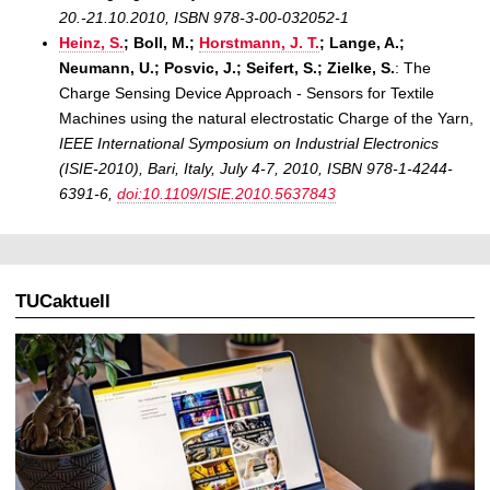
20.-21.10.2010, ISBN 978-3-00-032052-1
Heinz, S.
; Boll, M.;
Horstmann, J. T.
; Lange, A.;
Neumann, U.; Posvic, J.; Seifert, S.; Zielke, S.
: The
Charge Sensing Device Approach - Sensors for Textile
Machines using the natural electrostatic Charge of the Yarn,
IEEE International Symposium on Industrial Electronics
(ISIE-2010), Bari, Italy, July 4-7, 2010, ISBN 978-1-4244-
6391-6,
doi:10.1109/ISIE.2010.5637843
TUCaktuell