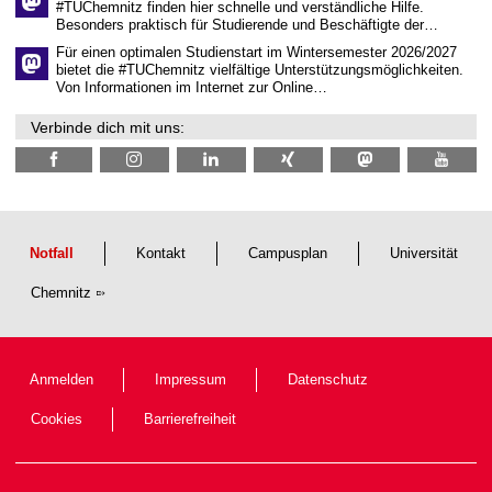
i
#TUChemnitz finden hier schnelle und verständliche Hilfe.
c
Besonders praktisch für Studierende und Beschäftigte der…
h
e
Für einen optimalen Studienstart im Wintersemester 2026/2027
n
bietet die #TUChemnitz vielfältige Unterstützungsmöglichkeiten.
N
Von Informationen im Internet zur Online…
a
c
Verbinde dich mit uns:
h
w
u
c
h
s
Notfall
Kontakt
Campusplan
Universität
Chemnitz
Anmelden
Impressum
Datenschutz
Cookies
Barrierefreiheit