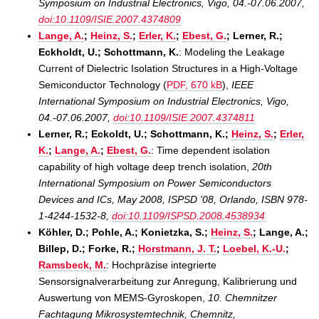
Symposium on Industrial Electronics, Vigo, 04.-07.06.2007,
doi:10.1109/ISIE.2007.4374809
Lange, A.
;
Heinz, S.
;
Erler, K.
;
Ebest, G.
; Lerner, R.;
Eckholdt, U.; Schottmann, K.
: Modeling the Leakage
Current of Dielectric Isolation Structures in a High-Voltage
Semiconductor Technology (
PDF, 670 kB
),
IEEE
International Symposium on Industrial Electronics, Vigo,
04.-07.06.2007,
doi:10.1109/ISIE.2007.4374811
Lerner, R.; Eckoldt, U.; Schottmann, K.;
Heinz, S.
;
Erler,
K.
;
Lange, A.
;
Ebest, G.
: Time dependent isolation
capability of high voltage deep trench isolation,
20th
International Symposium on Power Semiconductors
Devices and ICs, May 2008, ISPSD '08, Orlando, ISBN 978-
1-4244-1532-8,
doi:10.1109/ISPSD.2008.4538934
Köhler, D.; Pohle, A.; Konietzka, S.;
Heinz, S.
; Lange, A.;
Billep, D.; Forke, R.;
Horstmann, J. T.
;
Loebel, K.-U.
;
Ramsbeck, M.
: Hochpräzise integrierte
Sensorsignalverarbeitung zur Anregung, Kalibrierung und
Auswertung von MEMS-Gyroskopen,
10. Chemnitzer
Fachtagung Mikrosystemtechnik, Chemnitz,