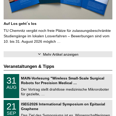
Auf Los geht´s los
TU Chemnitz vergibt noch freie Plätze für zulassungsbeschränkte
Studiengänge im lokalen Losverfahren – Bewerbungen sind vom
10. bis 31. August 2026 möglich …
Mehr Artikel anzeigen
Veranstaltungen & Tipps
T
3
31
MAIN-Vorlesung "Wireless Small-Scale Surgical
U
1
Robots for Precision Medical …
C
.
AUG
h
0
Der Vortrag stellt drahtlose medizinische Mikroroboter
e
8
für gezielte, …
m
.
n
2
T
i
2
21
ISEG2026 International Symposium on Epitaxial
0
U
t
1
2
Graphene
C
z
.
6
SEP
h
0
Das Ziel des Symposiums ist es, Wissenschaftlerinnen