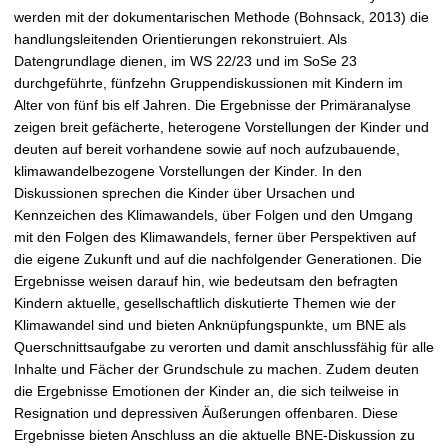
t
werden mit der dokumentarischen Methode (Bohnsack, 2013) die
handlungsleitenden Orientierungen rekonstruiert. Als
Datengrundlage dienen, im WS 22/23 und im SoSe 23
durchgeführte, fünfzehn Gruppendiskussionen mit Kindern im
Alter von fünf bis elf Jahren. Die Ergebnisse der Primäranalyse
zeigen breit gefächerte, heterogene Vorstellungen der Kinder und
deuten auf bereit vorhandene sowie auf noch aufzubauende,
klimawandelbezogene Vorstellungen der Kinder. In den
Diskussionen sprechen die Kinder über Ursachen und
Kennzeichen des Klimawandels, über Folgen und den Umgang
mit den Folgen des Klimawandels, ferner über Perspektiven auf
die eigene Zukunft und auf die nachfolgender Generationen. Die
Ergebnisse weisen darauf hin, wie bedeutsam den befragten
Kindern aktuelle, gesellschaftlich diskutierte Themen wie der
Klimawandel sind und bieten Anknüpfungspunkte, um BNE als
Querschnittsaufgabe zu verorten und damit anschlussfähig für alle
Inhalte und Fächer der Grundschule zu machen. Zudem deuten
die Ergebnisse Emotionen der Kinder an, die sich teilweise in
Resignation und depressiven Äußerungen offenbaren. Diese
Ergebnisse bieten Anschluss an die aktuelle BNE-Diskussion zu