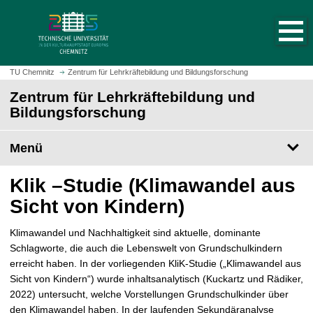
S
S
t
p
a
r
r
i
t
n
TU Chemnitz
Zentrum für Lehrkräftebildung und Bildungsforschung
s
g
Zentrum für Lehrkräftebildung und
e
e
Bildungsforschung
i
z
t
u
e
Menü
m
a
H
u
a
Klik –Studie (Klimawandel aus
f
u
Sicht von Kindern)
r
p
u
t
Klimawandel und Nachhaltigkeit sind aktuelle, dominante
f
i
Schlagworte, die auch die Lebenswelt von Grundschulkindern
e
n
erreicht haben. In der vorliegenden KliK-Studie („Klimawandel aus
n
h
Sicht von Kindern“) wurde inhaltsanalytisch (Kuckartz und Rädiker,
a
2022) untersucht, welche Vorstellungen Grundschulkinder über
l
den Klimawandel haben. In der laufenden Sekundäranalyse