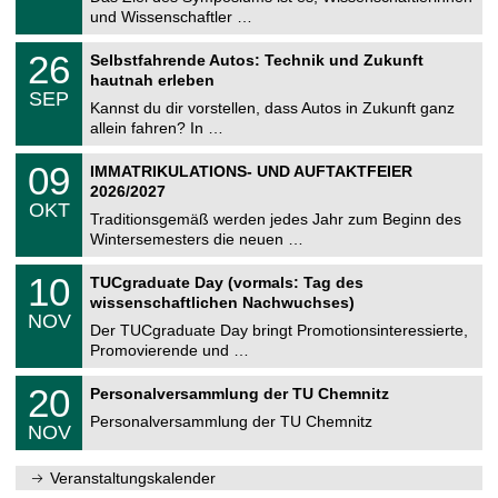
e
9
und Wissenschaftler …
m
.
n
2
T
i
2
26
Selbstfahrende Autos: Technik und Zukunft
0
U
t
6
2
hautnah erleben
C
z
.
6
SEP
h
0
Kannst du dir vorstellen, dass Autos in Zukunft ganz
e
9
allein fahren? In …
m
.
n
2
T
i
0
09
IMMATRIKULATIONS- UND AUFTAKTFEIER
0
U
t
9
2
2026/2027
C
z
.
6
OKT
h
1
Traditionsgemäß werden jedes Jahr zum Beginn des
e
0
Wintersemesters die neuen …
m
.
n
2
Z
i
1
10
TUCgraduate Day (vormals: Tag des
0
e
t
0
2
wissenschaftlichen Nachwuchses)
n
z
.
6
NOV
t
1
Der TUCgraduate Day bringt Promotionsinteressierte,
r
1
Promovierende und …
u
.
m
2
T
f
2
20
Personalversammlung der TU Chemnitz
0
U
ü
0
2
C
r
Personalversammlung der TU Chemnitz
.
6
NOV
h
d
1
e
e
1
m
n
.
Veranstaltungskalender
n
w
2