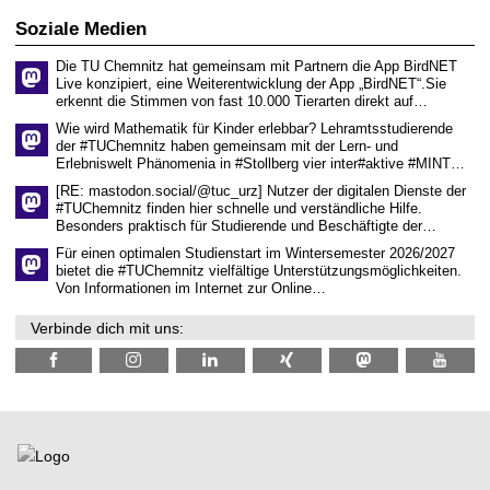
i
i
0
t
s
2
Soziale Medien
z
s
6
e
Die TU Chemnitz hat gemeinsam mit Partnern die App BirdNET
n
Live konzipiert, eine Weiterentwicklung der App „BirdNET“.Sie
s
erkennt die Stimmen von fast 10.000 Tierarten direkt auf…
c
h
Wie wird Mathematik für Kinder erlebbar? Lehramtsstudierende
a
der #TUChemnitz haben gemeinsam mit der Lern- und
f
Erlebniswelt Phänomenia in #Stollberg vier inter#aktive #MINT…
t
l
[RE: mastodon.social/@tuc_urz] Nutzer der digitalen Dienste der
i
#TUChemnitz finden hier schnelle und verständliche Hilfe.
c
Besonders praktisch für Studierende und Beschäftigte der…
h
e
Für einen optimalen Studienstart im Wintersemester 2026/2027
n
bietet die #TUChemnitz vielfältige Unterstützungsmöglichkeiten.
N
Von Informationen im Internet zur Online…
a
c
Verbinde dich mit uns:
h
w
u
c
h
s