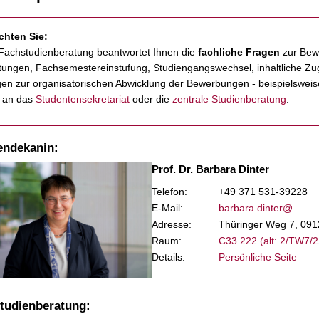
chten Sie:
Fachstudienberatung beantwortet Ihnen die
fachliche Fragen
zur Bew
tungen, Fachsemestereinstufung, Studiengangswechsel, inhaltliche Z
en zur organisatorischen Abwicklung der Bewerbungen - beispielsweise
e an das
Studentensekretariat
oder die
zentrale Studienberatung
.
endekanin:
Prof. Dr. Barbara Dinter
Telefon:
+49 371 531-39228
E-Mail
:
barbara.dinter@…
Adresse:
Thüringer Weg 7, 09
Raum:
C33.222 (alt: 2/TW7/2
Details:
Persönliche Seite
tudienberatung: