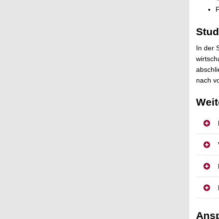
F
Stud
In der
wirtsc
abschl
nach vo
Weit
Ansp