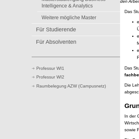
den Arbei
t
Intelligence & Analytics
Das Stu
Weitere mögliche Master
Für Studierende
Ü
Für Absolventen
f
F
Das Stu
Professur WI1
fachbe
Professur WI2
Die Leh
Raumbelegung AZW (Campusnetz)
abgesch
Grun
In der 
Wirtsch
sowie P