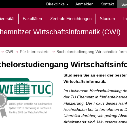
Direktlinks
Anmelden
Kontakt
iversität
Fakultäten
Zentrale Einrichtungen
Studium
In
hemnitzer Wirtschaftsinformatik (CWI)
CWI
Für Interessierte
Bachelorstudiengang Wirtschaftsinform
helorstudiengang Wirtschaftsinf
Studieren Sie an einer der beste
Wirtschaftsinformatik.
Im Universum Hochschulranking der
der TU Chemnitz in fünf aufeinand
Platzierung. Der Fokus dieses Rank
Hochschulen bei Unternehmen in D
Überblick darüber, wie gefragt Ab
Arbeitsmarkt sind. Mit unserer anw