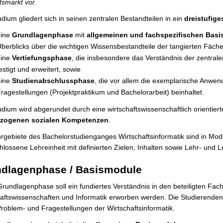
tsmarkt vor.
dium gliedert sich in seinen zentralen Bestandteilen in ein
dreistufig
eine
Grundlagenphase
mit
allgemeinen und fachspezifischen Bas
berblicks über die wichtigen Wissensbestandteile der tangierten Fächer
eine
Vertiefungsphase
, die insbesondere das Verständnis der zentral
estigt und erweitert, sowie
eine
Studienabschlussphase
, die vor allem die exemplarische Anwe
ragestellungen (Projektpraktikum und Bachelorarbeit) beinhaltet.
dium wird abgerundet durch eine wirtschaftswissenschaftlich orientier
zogenen sozialen Kompetenzen
.
rgebiete des Bachelorstudienganges Wirtschaftsinformatik sind in Modul
lossene Lehreinheit mit definierten Zielen, Inhalten sowie Lehr- und 
dlagenphase / Basismodule
Grundlagenphase soll ein fundiertes Verständnis in den beteiligten Fach
aftswissenschaften und Informatik erworben werden. Die Studierenden
roblem- und Fragestellungen der Wirtschaftsinformatik.