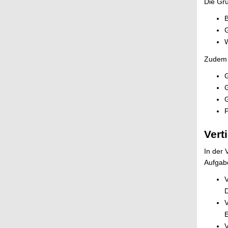
Die Gru
B
G
W
Zudem 
G
G
G
Vert
In der
Aufgabe
V
D
V
V