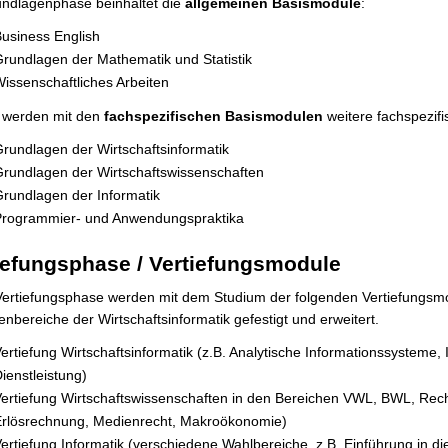
ndlagenphase beinhaltet die
allgemeinen Basismodule
:
usiness English
rundlagen der Mathematik und Statistik
issenschaftliches Arbeiten
werden mit den
fachspezifischen Basismodulen
weitere fachspezifi
rundlagen der Wirtschaftsinformatik
rundlagen der Wirtschaftswissenschaften
rundlagen der Informatik
Programmier- und Anwendungspraktika
iefungsphase / Vertiefungsmodule
 Vertiefungsphase werden mit dem Studium der folgenden Vertiefungs
nbereiche der Wirtschaftsinformatik gefestigt und erweitert.
ertiefung Wirtschaftsinformatik (z.B. Analytische Informationssysteme,
ienstleistung)
ertiefung Wirtschaftswissenschaften in den Bereichen VWL, BWL, Rech
Erlösrechnung, Medienrecht, Makroökonomie)
ertiefung Informatik (verschiedene Wahlbereiche, z.B. Einführung in di