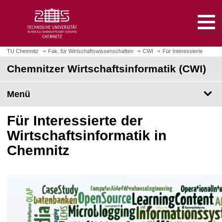
S
S
t
p
a
r
r
i
t
n
TU Chemnitz
Fak. für Wirtschaftswissenschaften
CWI
Für Interessierte
s
g
Chemnitzer Wirtschaftsinformatik (CWI)
e
e
i
z
t
Menü
u
e
m
a
H
Für Interessierte der
u
a
Wirtschaftsinformatik in
f
u
Chemnitz
r
p
u
t
f
i
e
n
n
h
a
l