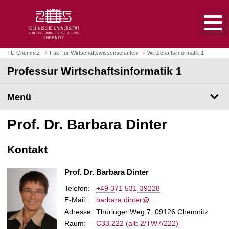
S
S
t
p
a
r
r
i
t
n
TU Chemnitz
Fak. für Wirtschaftswissenschaften
Wirtschaftsinformatik 1
s
g
Professur Wirtschaftsinformatik 1
e
e
i
z
t
Menü
u
e
m
a
H
Prof. Dr. Barbara Dinter
u
a
f
u
Kontakt
r
p
u
t
Prof. Dr. Barbara Dinter
f
i
e
n
Telefon:
+49 371 531-39228
n
h
E-Mail
:
barbara.dinter@…
a
Adresse:
Thüringer Weg 7, 09126 Chemnitz
l
Raum:
C33.222 (alt: 2/TW7/222)