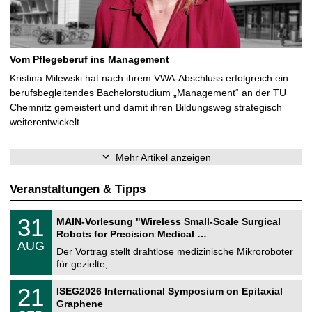
Vom Pflegeberuf ins Management
Kristina Milewski hat nach ihrem VWA-Abschluss erfolgreich ein
berufsbegleitendes Bachelorstudium „Management“ an der TU
Chemnitz gemeistert und damit ihren Bildungsweg strategisch
weiterentwickelt …
Mehr Artikel anzeigen
Veranstaltungen & Tipps
T
3
31
MAIN-Vorlesung "Wireless Small-Scale Surgical
U
1
Robots for Precision Medical …
C
.
AUG
h
0
Der Vortrag stellt drahtlose medizinische Mikroroboter
e
8
für gezielte, …
m
.
n
2
T
i
2
21
ISEG2026 International Symposium on Epitaxial
0
U
t
1
2
Graphene
C
z
.