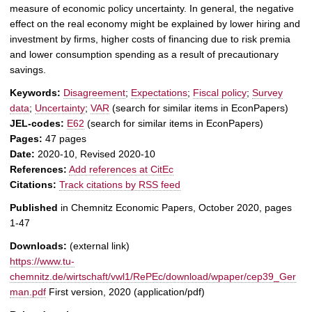
measure of economic policy uncertainty. In general, the negative
effect on the real economy might be explained by lower hiring and
investment by firms, higher costs of financing due to risk premia
and lower consumption spending as a result of precautionary
savings.
Keywords:
Disagreement
;
Expectations
;
Fiscal policy
;
Survey
data
;
Uncertainty
;
VAR
(search for similar items in EconPapers)
JEL-codes:
E62
(search for similar items in EconPapers)
Pages:
47 pages
Date:
2020-10, Revised 2020-10
References:
Add references at CitEc
Citations:
Track citations by RSS feed
Published
in Chemnitz Economic Papers, October 2020, pages
1-47
Downloads:
(external link)
https://www.tu-
chemnitz.de/wirtschaft/vwl1/RePEc/download/wpaper/cep39_Ger
man.pdf
First version, 2020 (application/pdf)