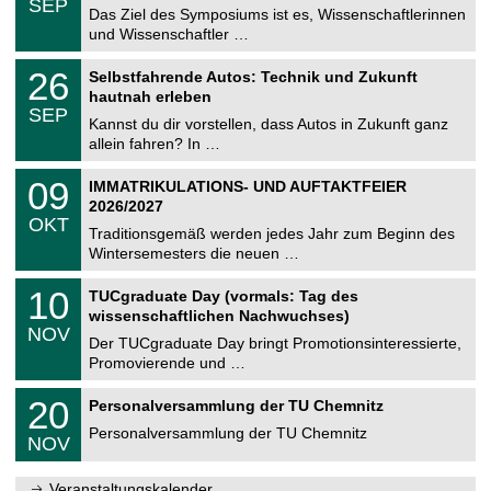
6
SEP
h
0
Das Ziel des Symposiums ist es, Wissenschaftlerinnen
e
9
und Wissenschaftler …
m
.
n
2
T
i
2
26
Selbstfahrende Autos: Technik und Zukunft
0
U
t
6
2
hautnah erleben
C
z
.
6
SEP
h
0
Kannst du dir vorstellen, dass Autos in Zukunft ganz
e
9
allein fahren? In …
m
.
n
2
T
i
0
09
IMMATRIKULATIONS- UND AUFTAKTFEIER
0
U
t
9
2
2026/2027
C
z
.
6
OKT
h
1
Traditionsgemäß werden jedes Jahr zum Beginn des
e
0
Wintersemesters die neuen …
m
.
n
2
Z
i
1
10
TUCgraduate Day (vormals: Tag des
0
e
t
0
2
wissenschaftlichen Nachwuchses)
n
z
.
6
NOV
t
1
Der TUCgraduate Day bringt Promotionsinteressierte,
r
1
Promovierende und …
u
.
m
2
T
f
2
20
Personalversammlung der TU Chemnitz
0
U
ü
0
2
C
r
Personalversammlung der TU Chemnitz
.
6
NOV
h
d
1
e
e
1
m
n
.
Veranstaltungskalender