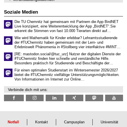
n
w
2
i
i
0
t
s
2
Soziale Medien
z
s
6
e
Die TU Chemnitz hat gemeinsam mit Partnern die App BirdNET
n
Live konzipiert, eine Weiterentwicklung der App „BirdNET“.Sie
s
erkennt die Stimmen von fast 10.000 Tierarten direkt auf…
c
h
Wie wird Mathematik für Kinder erlebbar? Lehramtsstudierende
a
der #TUChemnitz haben gemeinsam mit der Lern- und
f
Erlebniswelt Phänomenia in #Stollberg vier inter#aktive #MINT…
t
l
[RE: mastodon.social/@tuc_urz] Nutzer der digitalen Dienste der
i
#TUChemnitz finden hier schnelle und verständliche Hilfe.
c
Besonders praktisch für Studierende und Beschäftigte der…
h
e
Für einen optimalen Studienstart im Wintersemester 2026/2027
n
bietet die #TUChemnitz vielfältige Unterstützungsmöglichkeiten.
N
Von Informationen im Internet zur Online…
a
c
Verbinde dich mit uns:
h
w
u
c
h
s
Notfall
Kontakt
Campusplan
Universität