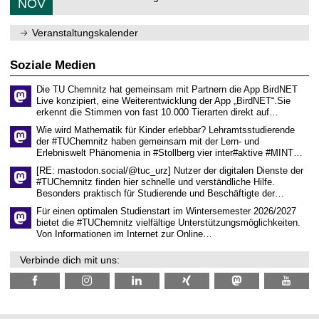
6
NOV
h
d
1
e
e
1
m
n
.
Veranstaltungskalender
n
w
2
i
i
0
t
s
2
Soziale Medien
z
s
6
e
Die TU Chemnitz hat gemeinsam mit Partnern die App BirdNET
n
Live konzipiert, eine Weiterentwicklung der App „BirdNET“.Sie
s
erkennt die Stimmen von fast 10.000 Tierarten direkt auf…
c
h
Wie wird Mathematik für Kinder erlebbar? Lehramtsstudierende
a
der #TUChemnitz haben gemeinsam mit der Lern- und
f
Erlebniswelt Phänomenia in #Stollberg vier inter#aktive #MINT…
t
l
[RE: mastodon.social/@tuc_urz] Nutzer der digitalen Dienste der
i
#TUChemnitz finden hier schnelle und verständliche Hilfe.
c
Besonders praktisch für Studierende und Beschäftigte der…
h
e
Für einen optimalen Studienstart im Wintersemester 2026/2027
n
bietet die #TUChemnitz vielfältige Unterstützungsmöglichkeiten.
N
Von Informationen im Internet zur Online…
a
c
Verbinde dich mit uns:
h
w
u
c
h
s