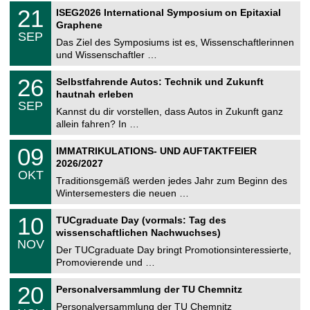
2
T
i
2
21
ISEG2026 International Symposium on Epitaxial
0
U
t
1
2
Graphene
C
z
.
6
SEP
h
0
Das Ziel des Symposiums ist es, Wissenschaftlerinnen
e
9
und Wissenschaftler …
m
.
n
2
T
i
2
26
Selbstfahrende Autos: Technik und Zukunft
0
U
t
6
2
hautnah erleben
C
z
.
6
SEP
h
0
Kannst du dir vorstellen, dass Autos in Zukunft ganz
e
9
allein fahren? In …
m
.
n
2
T
i
0
09
IMMATRIKULATIONS- UND AUFTAKTFEIER
0
U
t
9
2
2026/2027
C
z
.
6
OKT
h
1
Traditionsgemäß werden jedes Jahr zum Beginn des
e
0
Wintersemesters die neuen …
m
.
n
2
Z
i
1
10
TUCgraduate Day (vormals: Tag des
0
e
t
0
2
wissenschaftlichen Nachwuchses)
n
z
.
6
NOV
t
1
Der TUCgraduate Day bringt Promotionsinteressierte,
r
1
Promovierende und …
u
.
m
2
T
f
2
20
Personalversammlung der TU Chemnitz
0
U
ü
0
2
C
r
Personalversammlung der TU Chemnitz
.