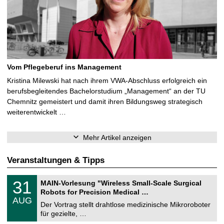
Vom Pflegeberuf ins Management
Kristina Milewski hat nach ihrem VWA-Abschluss erfolgreich ein
berufsbegleitendes Bachelorstudium „Management“ an der TU
Chemnitz gemeistert und damit ihren Bildungsweg strategisch
weiterentwickelt …
Mehr Artikel anzeigen
Veranstaltungen & Tipps
T
3
31
MAIN-Vorlesung "Wireless Small-Scale Surgical
U
1
Robots for Precision Medical …
C
.
AUG
h
0
Der Vortrag stellt drahtlose medizinische Mikroroboter
e
8
für gezielte, …
m
.
n