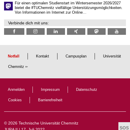
e
Für einen optimalen Studienstart im Wintersemester 2026/2027
n
bietet die #TUChemnitz vielfältige Unterstützungsmöglichkeiten.
N
Von Informationen im Internet zur Online…
a
c
Verbinde dich mit uns:
h
w
u
c
h
s
Notfall
Kontakt
Campusplan
Universität
Chemnitz
Anmelden
Impressum
Datenschutz
Cookies
Barrierefreiheit
© 2026 Technische Universität Chemnitz
JURA II
| 17. Juli 2022