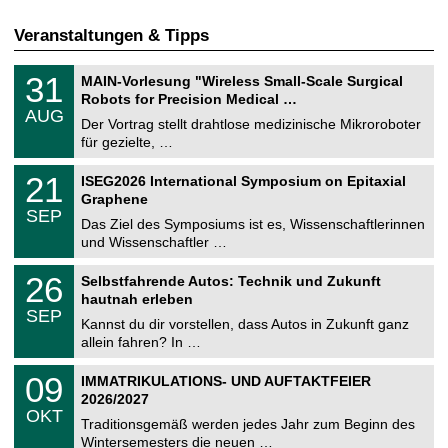
Veranstaltungen & Tipps
T
3
31
MAIN-Vorlesung "Wireless Small-Scale Surgical
U
1
Robots for Precision Medical …
C
.
AUG
h
0
Der Vortrag stellt drahtlose medizinische Mikroroboter
e
8
für gezielte, …
m
.
n
2
T
i
2
21
ISEG2026 International Symposium on Epitaxial
0
U
t
1
2
Graphene
C
z
.
6
SEP
h
0
Das Ziel des Symposiums ist es, Wissenschaftlerinnen
e
9
und Wissenschaftler …
m
.
n
2
T
i
2
26
Selbstfahrende Autos: Technik und Zukunft
0
U
t
6
2
hautnah erleben
C
z
.
6
SEP
h
0
Kannst du dir vorstellen, dass Autos in Zukunft ganz
e
9
allein fahren? In …
m
.
n
2
T
i
0
09
IMMATRIKULATIONS- UND AUFTAKTFEIER
0
U
t
9
2
2026/2027
C
z
.
6
OKT
h
1
Traditionsgemäß werden jedes Jahr zum Beginn des
e
0
Wintersemesters die neuen …
m