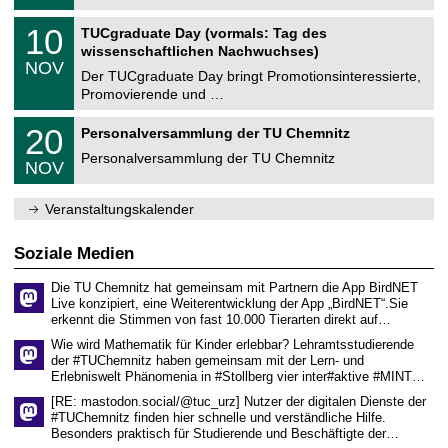
.
n
2
Z
i
1
10
TUCgraduate Day (vormals: Tag des
0
e
t
0
2
wissenschaftlichen Nachwuchses)
n
z
.
6
NOV
t
1
Der TUCgraduate Day bringt Promotionsinteressierte,
r
1
Promovierende und …
u
.
m
2
T
f
2
20
Personalversammlung der TU Chemnitz
0
U
ü
0
2
C
r
Personalversammlung der TU Chemnitz
.
6
NOV
h
d
1
e
e
1
m
n
.
Veranstaltungskalender
n
w
2
i
i
0
t
s
2
Soziale Medien
z
s
6
e
Die TU Chemnitz hat gemeinsam mit Partnern die App BirdNET
n
Live konzipiert, eine Weiterentwicklung der App „BirdNET“.Sie
s
erkennt die Stimmen von fast 10.000 Tierarten direkt auf…
c
h
Wie wird Mathematik für Kinder erlebbar? Lehramtsstudierende
a
der #TUChemnitz haben gemeinsam mit der Lern- und
f
Erlebniswelt Phänomenia in #Stollberg vier inter#aktive #MINT…
t
l
[RE: mastodon.social/@tuc_urz] Nutzer der digitalen Dienste der
i
#TUChemnitz finden hier schnelle und verständliche Hilfe.
c
Besonders praktisch für Studierende und Beschäftigte der…
h