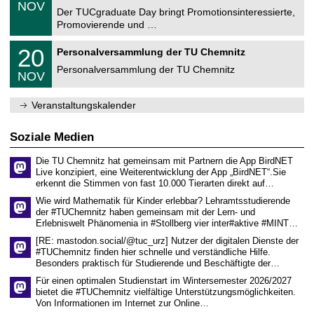
.
6
NOV
t
1
Der TUCgraduate Day bringt Promotionsinteressierte,
r
1
Promovierende und …
u
.
m
2
T
f
2
20
Personalversammlung der TU Chemnitz
0
U
ü
0
2
C
r
Personalversammlung der TU Chemnitz
.
6
NOV
h
d
1
e
e
1
m
n
.
Veranstaltungskalender
n
w
2
i
i
0
t
s
2
Soziale Medien
z
s
6
e
Die TU Chemnitz hat gemeinsam mit Partnern die App BirdNET
n
Live konzipiert, eine Weiterentwicklung der App „BirdNET“.Sie
s
erkennt die Stimmen von fast 10.000 Tierarten direkt auf…
c
h
Wie wird Mathematik für Kinder erlebbar? Lehramtsstudierende
a
der #TUChemnitz haben gemeinsam mit der Lern- und
f
Erlebniswelt Phänomenia in #Stollberg vier inter#aktive #MINT…
t
l
[RE: mastodon.social/@tuc_urz] Nutzer der digitalen Dienste der
i
#TUChemnitz finden hier schnelle und verständliche Hilfe.
c
Besonders praktisch für Studierende und Beschäftigte der…
h
e
Für einen optimalen Studienstart im Wintersemester 2026/2027
n
bietet die #TUChemnitz vielfältige Unterstützungsmöglichkeiten.
N
Von Informationen im Internet zur Online…
a