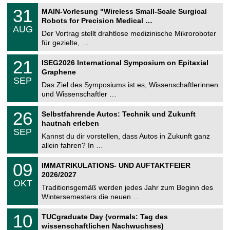
T
3
31
MAIN-Vorlesung "Wireless Small-Scale Surgical
U
1
Robots for Precision Medical …
C
.
AUG
h
0
Der Vortrag stellt drahtlose medizinische Mikroroboter
e
8
für gezielte, …
m
.
n
2
T
i
2
21
ISEG2026 International Symposium on Epitaxial
0
U
t
1
2
Graphene
C
z
.
6
SEP
h
0
Das Ziel des Symposiums ist es, Wissenschaftlerinnen
e
9
und Wissenschaftler …
m
.
n
2
T
i
2
26
Selbstfahrende Autos: Technik und Zukunft
0
U
t
6
2
hautnah erleben
C
z
.
6
SEP
h
0
Kannst du dir vorstellen, dass Autos in Zukunft ganz
e
9
allein fahren? In …
m
.
n
2
T
i
0
09
IMMATRIKULATIONS- UND AUFTAKTFEIER
0
U
t
9
2
2026/2027
C
z
.
6
OKT
h
1
Traditionsgemäß werden jedes Jahr zum Beginn des
e
0
Wintersemesters die neuen …
m
.
n
2
Z
i
1
10
TUCgraduate Day (vormals: Tag des
0
e
t
0
2
wissenschaftlichen Nachwuchses)
n
z