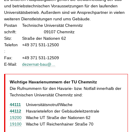
t
und betriebstechnischen Voraussetzungen für den laufenden
Universitätsbetrieb. Außerdem sind wir Ansprechpartner in vielen
weiteren Dienstleistungen rund ums Gebäude.
Postan
Technische Universität Chemnitz
schrift:
09107 Chemnitz
Sitz:
Straße der Nationen 62
Telefon
+49 371 531-12500
:
Fax:
+49 371 531-12509
E-Mail:
dezernat-bau@…
Wichtige Havarienummern der TU Chemnitz
Die Rufnummern für den Havarie- bzw. Notfall innerhalb der
Technischen Universität Chemnitz sind:
44111
Universitätsnotruf/Wache
44112
Havarietelefon der Gebäudeleitzentrale
19200
Wache UT Straße der Nationen 62
19100
Wache UT Reichenhainer Straße 70