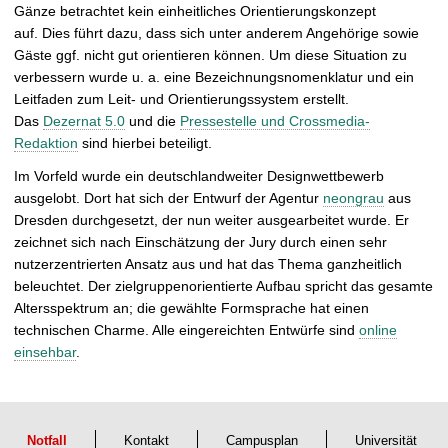
t
Gänze betrachtet kein einheitliches Orientierungskonzept
auf.
Dies führt dazu, dass sich unter anderem Angehörige sowie
Gäste ggf. nicht gut orientieren können.
Um diese Situation zu
verbessern wurde u. a. eine Bezeichnungsnomenklatur und ein
Leitfaden zum Leit- und Orientierungssystem erstellt.
Das
Dezernat 5.0
und die
Pressestelle und Crossmedia-
Redaktion
sind hierbei beteiligt.
Im Vorfeld wurde ein deutschlandweiter Designwettbewerb
ausgelobt. Dort hat sich der Entwurf der Agentur
neongrau
aus
Dresden durchgesetzt, der nun weiter ausgearbeitet wurde. Er
zeichnet sich nach Einschätzung der Jury durch einen sehr
nutzerzentrierten Ansatz aus und hat das Thema ganzheitlich
beleuchtet. Der zielgruppenorientierte Aufbau spricht das gesamte
Altersspektrum an; die gewählte Formsprache hat einen
technischen Charme. Alle eingereichten Entwürfe sind
online
einsehbar
.
Notfall
Kontakt
Campusplan
Universität