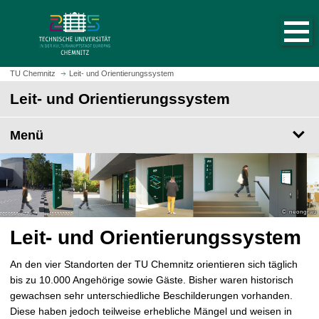
S
S
t
p
a
r
r
i
t
n
TU Chemnitz
Leit- und Orientierungssystem
s
g
Leit- und Orientierungssystem
e
e
i
z
t
Menü
u
e
m
a
H
u
a
f
u
r
p
u
t
Leit- und Orientierungssystem
f
i
e
n
An den vier Standorten der TU Chemnitz orientieren sich täglich
n
h
bis zu 10.000 Angehörige sowie Gäste. Bisher waren historisch
a
gewachsen sehr unterschiedliche Beschilderungen vorhanden.
l
Diese haben jedoch teilweise erhebliche Mängel und weisen in