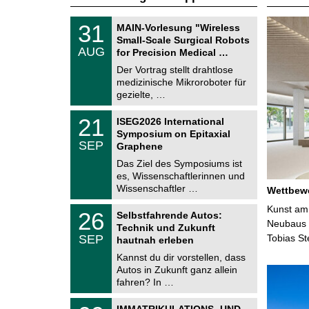
T
3
31
MAIN-Vorlesung "Wireless
U
1
Small-Scale Surgical Robots
C
.
AUG
h
for Precision Medical …
0
e
8
Der Vortrag stellt drahtlose
m
.
medizinische Mikroroboter für
n
2
i
gezielte, …
0
t
2
z
T
6
2
21
ISEG2026 International
U
1
Symposium on Epitaxial
C
.
SEP
h
Graphene
0
e
9
Das Ziel des Symposiums ist
m
.
es, Wissenschaftlerinnen und
n
2
i
Wissenschaftler …
Wettbewe
0
t
2
z
T
Kunst am 
6
2
26
Selbstfahrende Autos:
U
6
Neubaus d
Technik und Zukunft
C
.
SEP
Tobias S
h
hautnah erleben
0
e
9
Kannst du dir vorstellen, dass
m
.
Autos in Zukunft ganz allein
n
2
i
fahren? In …
0
t
2
z
T
6
0
IMMATRIKULATIONS- UND