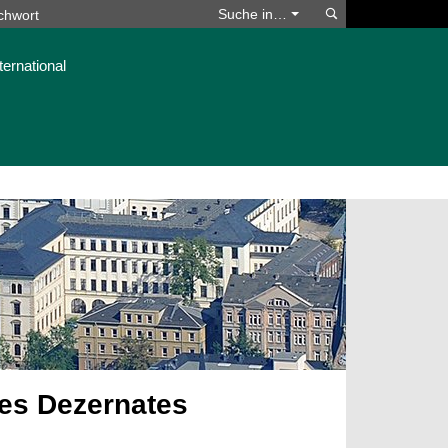
Suchen
Suche in…
ternational
des Dezernates