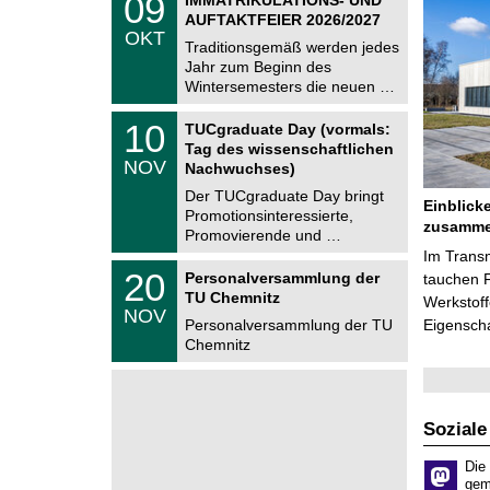
09
U
9
AUFTAKTFEIER 2026/2027
C
.
OKT
h
1
Traditionsgemäß werden jedes
e
0
Jahr zum Beginn des
m
.
Wintersemesters die neuen …
n
2
i
0
Z
t
1
10
2
TUCgraduate Day (vormals:
e
z
0
6
Tag des wissenschaftlichen
n
.
NOV
t
Nachwuchses)
1
r
1
Der TUCgraduate Day bringt
u
Einblick
.
Promotionsinteressierte,
m
2
zusamme
f
Promovierende und …
0
ü
Im Trans
2
r
T
6
2
20
Personalversammlung der
tauchen 
d
U
0
TU Chemnitz
e
C
Werkstoff
.
NOV
n
h
1
Personalversammlung der TU
Eigensch
w
e
1
Chemnitz
i
m
.
s
n
2
s
i
0
e
t
2
n
z
6
Soziale
s
c
h
Die
a
gem