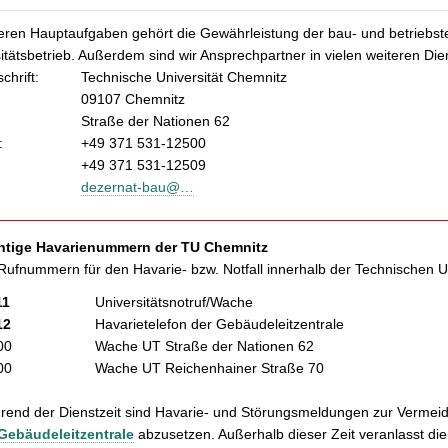
eren Hauptaufgaben gehört die Gewährleistung der bau- und betriebst
itätsbetrieb. Außerdem sind wir Ansprechpartner in vielen weiteren D
chrift:
Technische Universität Chemnitz
09107 Chemnitz
Straße der Nationen 62
:
+49 371 531-12500
+49 371 531-12509
dezernat-bau@…
htige Havarienummern der TU Chemnitz
Rufnummern für den Havarie- bzw. Notfall innerhalb der Technischen Un
11
Universitätsnotruf/Wache
12
Havarietelefon der Gebäudeleitzentrale
00
Wache UT Straße der Nationen 62
00
Wache UT Reichenhainer Straße 70
end der Dienstzeit sind Havarie- und Störungsmeldungen zur Vermeid
Gebäudeleitzentrale
abzusetzen. Außerhalb dieser Zeit veranlasst d