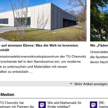
e auf atomarer Ebene: Was die Welt im Innersten
Wo „Fäden
nhält
Universität
missionselektronenmikroskopiezentrum der TU Chemnitz
die facette
Forschende tief in den Nanokosmos ein, um moderne
deren Nach
e zu untersuchen und Materialien mit neuen
aften zu entwickeln …
Mehr Artikel anzeigen
 Medien
 TU Chemnitz hat
Wie wird Mathematik für
[RE:
einsam mit Partnern die
Kinder erlebbar?
masto