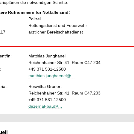
rieplänen die notwendigen Schritte.
tere Rufnummern für Notfälle sind:
Polizei
Rettungsdienst und Feuerwehr
117
ärztlicher Bereitschaftsdienst
nt/In:
Matthias Junghänel
Reichenhainer Str. 41, Raum C47.204
:
+49 371 531-12500
matthias.junghaenel@…
riat:
Roswitha Grunert
Reichenhainer Str. 41, Raum C47.203
:
+49 371 531-12500
dezernat-bau@…
ell