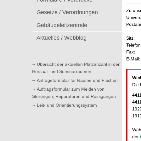
t
Zu uns
Gesetze / Verordnungen
Univers
Postans
Gebäudeleitzentrale
Aktuelles / Webblog
Sitz:
Telefon
Fax:
E-Mail:
Übersicht der aktuellen Platzanzahl in den
Hörsaal- und Seminarräumen
Wic
Anfrageformular für Räume und Flächen
Die 
Auftragsformular zum Melden von
441
Störungen, Reparaturen und Reinigungen
441
Leit- und Orientierungssystem
192
191
Währ
der