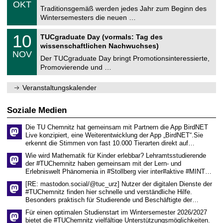
.
6
OKT
h
1
Traditionsgemäß werden jedes Jahr zum Beginn des
e
0
Wintersemesters die neuen …
m
.
n
2
Z
i
1
10
TUCgraduate Day (vormals: Tag des
0
e
t
0
2
wissenschaftlichen Nachwuchses)
n
z
.
6
NOV
t
1
Der TUCgraduate Day bringt Promotionsinteressierte,
r
1
Promovierende und …
u
.
m
2
f
0
Veranstaltungskalender
ü
2
r
6
d
Soziale Medien
e
n
Die TU Chemnitz hat gemeinsam mit Partnern die App BirdNET
w
Live konzipiert, eine Weiterentwicklung der App „BirdNET“.Sie
i
erkennt die Stimmen von fast 10.000 Tierarten direkt auf…
s
s
Wie wird Mathematik für Kinder erlebbar? Lehramtsstudierende
e
der #TUChemnitz haben gemeinsam mit der Lern- und
n
Erlebniswelt Phänomenia in #Stollberg vier inter#aktive #MINT…
s
c
[RE: mastodon.social/@tuc_urz] Nutzer der digitalen Dienste der
h
#TUChemnitz finden hier schnelle und verständliche Hilfe.
a
Besonders praktisch für Studierende und Beschäftigte der…
f
t
Für einen optimalen Studienstart im Wintersemester 2026/2027
l
bietet die #TUChemnitz vielfältige Unterstützungsmöglichkeiten.