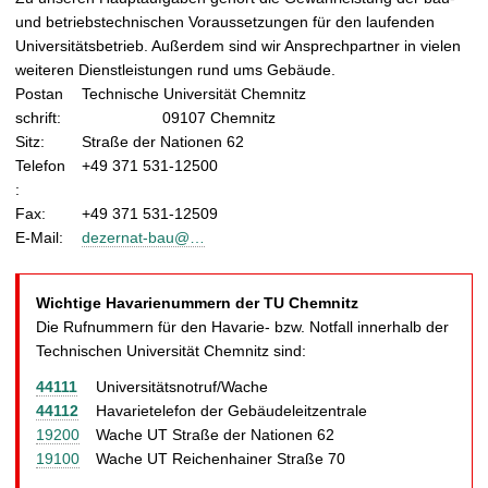
t
und betriebstechnischen Voraussetzungen für den laufenden
Universitätsbetrieb. Außerdem sind wir Ansprechpartner in vielen
weiteren Dienstleistungen rund ums Gebäude.
Postan
Technische Universität Chemnitz
schrift:
09107 Chemnitz
Sitz:
Straße der Nationen 62
Telefon
+49 371 531-12500
:
Fax:
+49 371 531-12509
E-Mail:
dezernat-bau@…
Wichtige Havarienummern der TU Chemnitz
Die Rufnummern für den Havarie- bzw. Notfall innerhalb der
Technischen Universität Chemnitz sind:
44111
Universitätsnotruf/Wache
44112
Havarietelefon der Gebäudeleitzentrale
19200
Wache UT Straße der Nationen 62
19100
Wache UT Reichenhainer Straße 70