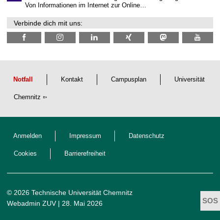
i
Von Informationen im Internet zur Online…
c
h
Verbinde dich mit uns:
e
n
N
a
c
h
w
u
Notfall
Kontakt
Campusplan
Universität
c
h
Chemnitz
s
Anmelden
Impressum
Datenschutz
Cookies
Barrierefreiheit
© 2026 Technische Universität Chemnitz
Webadmin ZUV
| 28. Mai 2026