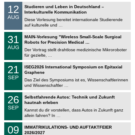
S
1
12
Studieren und Leben in Deutschland –
o
2
Interkulturelle Kommunikation
n
.
AUG
s
0
Diese Vorlesung bereitet internationale Studierende
t
8
auf kulturelle und …
i
.
g
2
T
e
3
31
MAIN-Vorlesung "Wireless Small-Scale Surgical
0
U
1
2
Robots for Precision Medical …
C
.
6
AUG
h
0
Der Vortrag stellt drahtlose medizinische Mikroroboter
e
8
für gezielte, …
m
.
n
2
T
i
2
21
ISEG2026 International Symposium on Epitaxial
0
U
t
1
2
Graphene
C
z
.
6
SEP
h
0
Das Ziel des Symposiums ist es, Wissenschaftlerinnen
e
9
und Wissenschaftler …
m
.
n
2
T
i
2
26
Selbstfahrende Autos: Technik und Zukunft
0
U
t
6
2
hautnah erleben
C
z
.
6
SEP
h
0
Kannst du dir vorstellen, dass Autos in Zukunft ganz
e
9
allein fahren? In …
m
.
n
2
T
i
0
09
IMMATRIKULATIONS- UND AUFTAKTFEIER
0
U
t
9
2
2026/2027
C
z