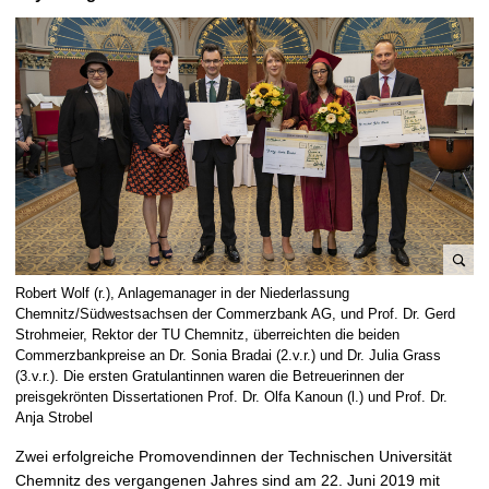
t
B
Robert Wolf (r.), Anlagemanager in der Niederlassung
i
Chemnitz/Südwestsachsen der Commerzbank AG, und Prof. Dr. Gerd
l
Strohmeier, Rektor der TU Chemnitz, überreichten die beiden
Commerzbankpreise an Dr. Sonia Bradai (2.v.r.) und Dr. Julia Grass
d
(3.v.r.). Die ersten Gratulantinnen waren die Betreuerinnen der
v
preisgekrönten Dissertationen Prof. Dr. Olfa Kanoun (l.) und Prof. Dr.
e
Anja Strobel
r
g
Zwei erfolgreiche Promovendinnen der Technischen Universität
r
Chemnitz des vergangenen Jahres sind am 22. Juni 2019 mit