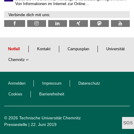
N
Von Informationen im Internet zur Online…
a
c
Verbinde dich mit uns:
h
w
u
c
h
s
Notfall
Kontakt
Campusplan
Universität
Chemnitz
Anmelden
Impressum
Datenschutz
Cookies
Barrierefreiheit
© 2026 Technische Universität Chemnitz
Pressestelle
| 22. Juni 2019