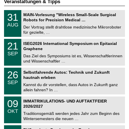
Veranstaltungen & Tipps
T
3
31
MAIN-Vorlesung "Wireless Small-Scale Surgical
U
1
Robots for Precision Medical …
C
.
AUG
h
0
Der Vortrag stellt drahtlose medizinische Mikroroboter
e
8
für gezielte, …
m
.
n
2
T
i
2
21
ISEG2026 International Symposium on Epitaxial
0
U
t
1
2
Graphene
C
z
.
6
SEP
h
0
Das Ziel des Symposiums ist es, Wissenschaftlerinnen
e
9
und Wissenschaftler …
m
.
n
2
T
i
2
26
Selbstfahrende Autos: Technik und Zukunft
0
U
t
6
2
hautnah erleben
C
z
.
6
SEP
h
0
Kannst du dir vorstellen, dass Autos in Zukunft ganz
e
9
allein fahren? In …
m
.
n
2
T
i
0
09
IMMATRIKULATIONS- UND AUFTAKTFEIER
0
U
t
9
2
2026/2027
C
z
.
6
OKT
h
1
Traditionsgemäß werden jedes Jahr zum Beginn des
e
0
Wintersemesters die neuen …
m
.
n
2
Z
i
1