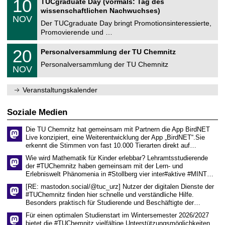
10
TUCgraduate Day (vormals: Tag des
0
e
t
0
2
wissenschaftlichen Nachwuchses)
n
z
.
6
NOV
t
1
Der TUCgraduate Day bringt Promotionsinteressierte,
r
1
Promovierende und …
u
.
m
2
T
f
2
20
Personalversammlung der TU Chemnitz
0
U
ü
0
2
C
r
Personalversammlung der TU Chemnitz
.
6
NOV
h
d
1
e
e
1
m
n
.
Veranstaltungskalender
n
w
2
i
i
0
t
s
2
Soziale Medien
z
s
6
e
Die TU Chemnitz hat gemeinsam mit Partnern die App BirdNET
n
Live konzipiert, eine Weiterentwicklung der App „BirdNET“.Sie
s
erkennt die Stimmen von fast 10.000 Tierarten direkt auf…
c
h
Wie wird Mathematik für Kinder erlebbar? Lehramtsstudierende
a
der #TUChemnitz haben gemeinsam mit der Lern- und
f
Erlebniswelt Phänomenia in #Stollberg vier inter#aktive #MINT…
t
l
[RE: mastodon.social/@tuc_urz] Nutzer der digitalen Dienste der
i
#TUChemnitz finden hier schnelle und verständliche Hilfe.
c
Besonders praktisch für Studierende und Beschäftigte der…
h
e
Für einen optimalen Studienstart im Wintersemester 2026/2027
n
bietet die #TUChemnitz vielfältige Unterstützungsmöglichkeiten.