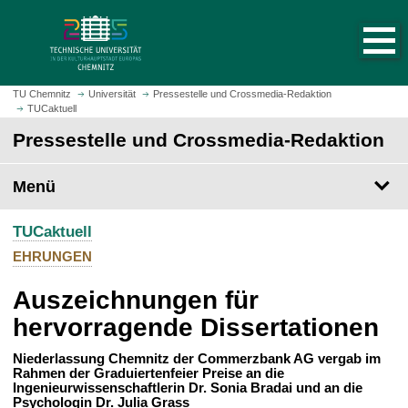
S
S
t
p
a
r
r
i
t
n
TU Chemnitz
Universität
Pressestelle und Crossmedia-Redaktion
s
TUCaktuell
g
e
e
Pressestelle und Crossmedia-Redaktion
i
z
t
u
Menü
e
m
a
H
u
TUCaktuell
a
f
u
EHRUNGEN
r
p
u
Auszeichnungen für
t
f
i
hervorragende Dissertationen
e
n
n
h
Niederlassung Chemnitz der Commerzbank AG vergab im
Rahmen der Graduiertenfeier Preise an die
a
Ingenieurwissenschaftlerin Dr. Sonia Bradai und an die
l
Psychologin Dr. Julia Grass