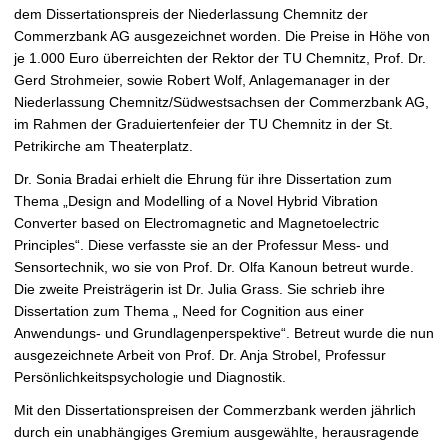
ö
dem Dissertationspreis der Niederlassung Chemnitz der
ß
Commerzbank AG ausgezeichnet worden. Die Preise in Höhe von
e
je 1.000 Euro überreichten der Rektor der TU Chemnitz, Prof. Dr.
r
Gerd Strohmeier, sowie Robert Wolf, Anlagemanager in der
n
Niederlassung Chemnitz/Südwestsachsen der Commerzbank AG,
im Rahmen der Graduiertenfeier der TU Chemnitz in der St.
Petrikirche am Theaterplatz.
Dr. Sonia Bradai erhielt die Ehrung für ihre Dissertation zum
Thema „Design and Modelling of a Novel Hybrid Vibration
Converter based on Electromagnetic and Magnetoelectric
Principles“. Diese verfasste sie an der Professur Mess- und
Sensortechnik, wo sie von Prof. Dr. Olfa Kanoun betreut wurde.
Die zweite Preisträgerin ist Dr. Julia Grass. Sie schrieb ihre
Dissertation zum Thema „ Need for Cognition aus einer
Anwendungs- und Grundlagenperspektive“. Betreut wurde die nun
ausgezeichnete Arbeit von Prof. Dr. Anja Strobel, Professur
Persönlichkeitspsychologie und Diagnostik.
Mit den Dissertationspreisen der Commerzbank werden jährlich
durch ein unabhängiges Gremium ausgewählte, herausragende