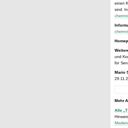
einen K
sind. I
chemnit
Inform
chemni
Homepa
Weiter
und Kog
für Sen
Mario 
29.11.
Mehr A
Alle „
Hinweis
Medien