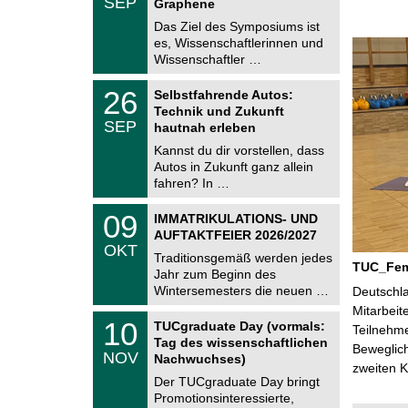
SEP
h
Graphene
0
e
9
Das Ziel des Symposiums ist
m
.
es, Wissenschaftlerinnen und
n
2
i
Wissenschaftler …
0
t
2
z
T
6
2
26
Selbstfahrende Autos:
U
6
Technik und Zukunft
C
.
SEP
h
hautnah erleben
0
e
9
Kannst du dir vorstellen, dass
m
.
Autos in Zukunft ganz allein
n
2
i
fahren? In …
0
t
2
z
T
6
0
09
IMMATRIKULATIONS- UND
U
9
AUFTAKTFEIER 2026/2027
C
.
OKT
h
1
Traditionsgemäß werden jedes
e
TUC_FemA
0
Jahr zum Beginn des
m
.
Wintersemesters die neuen …
n
Deutschla
2
i
Mitarbeit
0
Z
t
1
10
2
TUCgraduate Day (vormals:
Teilnehme
e
z
0
6
Tag des wissenschaftlichen
n
Beweglich
.
NOV
t
Nachwuchses)
1
zweiten K
r
1
Der TUCgraduate Day bringt
u
.
Promotionsinteressierte,
m
2