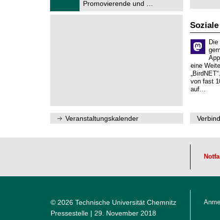
f
Promovierende und …
0
ü
2
r
6
d
Soziale
e
n
Die
w
gem
i
App
s
eine Weit
s
„BirdNET“
e
von fast 1
n
auf…
s
c
h
a
Veranstaltungskalender
Verbind
f
t
l
i
c
h
Notfa
e
n
N
a
c
h
© 2026 Technische Universität Chemnitz
Anme
w
Pressestelle
| 29. November 2018
u