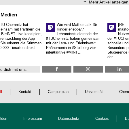
Mehr Artikel anzeigen
 Medien
 TU Chemnitz hat
Wie wird Mathematik für
[RE:
einsam mit Partnern die
Kinder erlebbar?
masto
 BirdNET Live konzipiert,
Lehramtsstudierende der
Nutzer
erentwicklung der App
#TUChemnitz haben gemeinsam
der #TUChemn
.Sie erkennt die Stimmen
mit der Lern- und Erlebniswelt
schnelle und 
0.000 Tierarten direkt
Phänomenia in #Stollberg vier
Besonders pr
inter#aktive #MINT…
Studierende 
der…
e dich mit uns:
ll
Kontakt
Campusplan
Universität
Chem
lden
Impressum
Datenschutz
Cookies
Ba