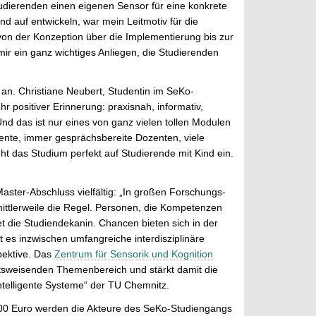
tudierenden einen eigenen Sensor für eine konkrete
 auf entwickeln, war mein Leitmotiv für die
von der Konzeption über die Implementierung bis zur
mir ein ganz wichtiges Anliegen, die Studierenden
an. Christiane Neubert, Studentin im SeKo-
 positiver Erinnerung: praxisnah, informativ,
Und das ist nur eines von ganz vielen tollen Modulen
ente, immer gesprächsbereite Dozenten, viele
ht das Studium perfekt auf Studierende mit Kind ein.
aster-Abschluss vielfältig: „In großen Forschungs-
ittlerweile die Regel. Personen, die Kompetenzen
et die Studiendekanin. Chancen bieten sich in der
t es inzwischen umfangreiche interdisziplinäre
pektive. Das
Zentrum für Sensorik und Kognition
ftsweisenden Themenbereich und stärkt damit die
telligente Systeme“ der TU Chemnitz.
000 Euro werden die Akteure des SeKo-Studiengangs