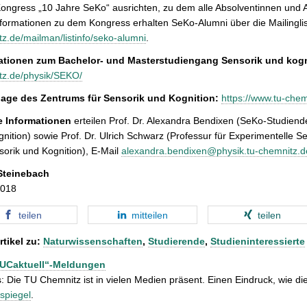
ongress „10 Jahre SeKo“ ausrichten, zu dem alle Absolventinnen und 
nformationen zu dem Kongress erhalten SeKo-Alumni über die Mailingli
z.de/mailman/listinfo/seko-alumni
.
ationen zum Bachelor- und Masterstudiengang Sensorik und kogn
tz.de/physik/SEKO/
ge des Zentrums für Sensorik und Kognition:
https://www.tu-che
e Informationen
erteilen Prof. Dr. Alexandra Bendixen (SeKo-Studien
nition) sowie Prof. Dr. Ulrich Schwarz (Professur für Experimentelle 
sorik und Kognition), E-Mail
alexandra.bendixen@physik.tu-chemnitz.d
Steinebach
2018
teilen
mitteilen
teilen
rtikel zu:
Naturwissenschaften
,
Studierende
,
Studieninteressierte
TUCaktuell“-Meldungen
: Die TU Chemnitz ist in vielen Medien präsent. Einen Eindruck, wie dies
spiegel
.