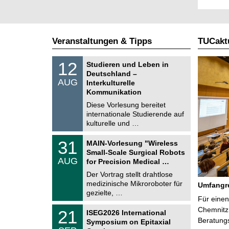
Veranstaltungen & Tipps
TUCaktu
S
1
12
Studieren und Leben in
o
2
Deutschland –
n
.
AUG
s
Interkulturelle
0
t
Kommunikation
8
i
.
Diese Vorlesung bereitet
g
2
e
internationale Studierende auf
0
kulturelle und …
2
6
T
3
31
MAIN-Vorlesung "Wireless
U
1
Small-Scale Surgical Robots
C
.
AUG
h
for Precision Medical …
0
e
8
Der Vortrag stellt drahtlose
m
.
medizinische Mikroroboter für
n
Umfangre
2
i
gezielte, …
0
Für einen
t
2
z
T
Chemnitz 
6
2
21
ISEG2026 International
U
1
Beratung
Symposium on Epitaxial
C
.