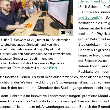
„Sensorik und kogni
Ulrich Schwarz, Prof
„Lehrpreis für innov
und Sensorik“
im SeK
bestätigen die Erfo
Jahren an der Fakul
Institute für Physik
G
großer Beliebtheit e
. Ulrich T. Schwarz (3.v.l.) testet mit Studierenden
a
Studiendekanin für
terstudienganges „Sensorik und kognitive
l
ogie“ in der Lehrveranstaltung „Physik und
Bendixen zeigt sich
k“ einen von den Studierenden selbst entwickelten
e
kognitive Psychologi
gebauten Sensor zur Bestimmung des
r
der Brücken zwische
ichen Pulses und des Blutsauerstoffgehaltes
i
Jahren kontinuierlic
ymetrie). Foto: Jacob Müller –
Alle Bilder …
e
Fachkulturen in den 
ö
sziplinarität zu leben. Es freut mich außerordentlich, dass dieses Konze
f
ichtig in der Weiterentwicklung des Studiengangs ist auch der kontinu
f
 durch den besonderen Charakter des Studiengangs ohnehin sehr eng 
n
 dem „Lehrpreis für innovative Lehrveranstaltungen“ prämierte Modul v
e
ren Charakter des SeKo-Studiengangs sehr gut: Hier werden für und 
n
ssenschaftliche Inhalte mit Anwendungen aus dem Bereich der Biomedi