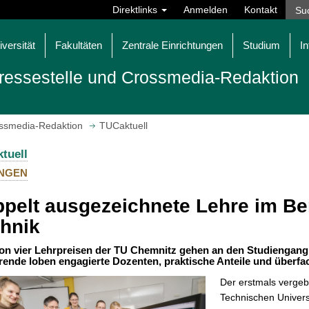
Direktlinks
Anmelden
Kontakt
iversität
Fakultäten
Zentrale Einrichtungen
Studium
In
ressestelle und Crossmedia-Redaktion
ossmedia-Redaktion
TUCaktuell
tuell
NGEN
pelt ausgezeichnete Lehre im B
hnik
on vier Lehrpreisen der TU Chemnitz gehen an den Studiengang 
rende loben engagierte Dozenten, praktische Anteile und überfa
Der erstmals verge
Technischen Univers