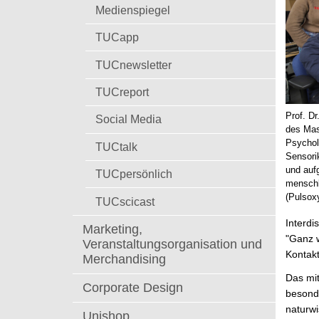
t
Medienspiegel
TUCapp
TUCnewsletter
TUCreport
Prof. Dr
Social Media
des Mas
Psychol
TUCtalk
Sensori
und auf
TUCpersönlich
menschl
(Pulsox
TUCscicast
Interdi
Marketing,
"Ganz w
Veranstaltungsorganisation und
Kontakt
Merchandising
Das mit
Corporate Design
besonde
naturwi
Unishop