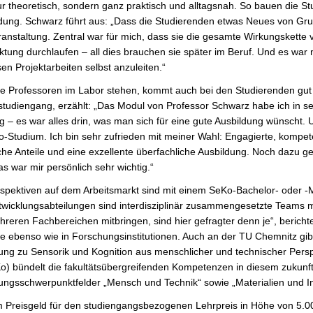
ur theoretisch, sondern ganz praktisch und alltagsnah. So bauen die S
ng. Schwarz führt aus: „Dass die Studierenden etwas Neues von Grund
anstaltung. Zentral war für mich, dass sie die gesamte Wirkungskette 
tung durchlaufen – all dies brauchen sie später im Beruf. Und es war 
sen Projektarbeiten selbst anzuleiten.“
e Professoren im Labor stehen, kommt auch bei den Studierenden gut 
tudiengang, erzählt: „Das Modul von Professor Schwarz habe ich in sehr
g – es war alles drin, was man sich für eine gute Ausbildung wünscht. 
-Studium. Ich bin sehr zufrieden mit meiner Wahl: Engagierte, kompet
che Anteile und eine exzellente überfachliche Ausbildung. Noch dazu ge
s war mir persönlich sehr wichtig.“
spektiven auf dem Arbeitsmarkt sind mit einem SeKo-Bachelor- oder -M
wicklungsabteilungen sind interdisziplinär zusammengesetzte Teams m
reren Fachbereichen mitbringen, sind hier gefragter denn je“, bericht
ie ebenso wie in Forschungsinstitutionen. Auch an der TU Chemnitz gib
ung zu Sensorik und Kognition aus menschlicher und technischer Pers
Ko
) bündelt die fakultätsübergreifenden Kompetenzen in diesem zukun
ngsschwerpunktfelder „Mensch und Technik“ sowie „Materialien und In
m Preisgeld für den studiengangsbezogenen Lehrpreis in Höhe von 5.