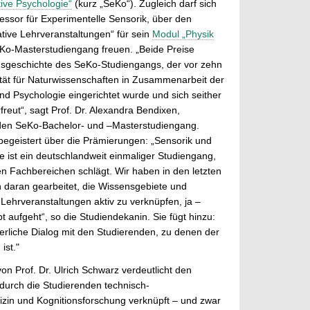
tive Psychologie“
(kurz „SeKo“). Zugleich darf sich
essor für Experimentelle Sensorik, über den
ative Lehrveranstaltungen“ für sein
Modul „Physik
o-Masterstudiengang freuen. „Beide Preise
lgsgeschichte des SeKo-Studiengangs, der vor zehn
tät für Naturwissenschaften in Zusammenarbeit der
 und Psychologie eingerichtet wurde und sich seither
rfreut“, sagt Prof. Dr. Alexandra Bendixen,
 den SeKo-Bachelor- und –Masterstudiengang.
 begeistert über die Prämierungen: „Sensorik und
e ist ein deutschlandweit einmaliger Studiengang,
n Fachbereichen schlägt. Wir haben in den letzten
h daran gearbeitet, die Wissensgebiete und
Lehrveranstaltungen aktiv zu verknüpfen, ja –
pt aufgeht“, so die Studiendekanin. Sie fügt hinzu:
ierliche Dialog mit den Studierenden, zu denen der
ist."
on Prof. Dr. Ulrich Schwarz verdeutlicht den
durch die Studierenden technisch-
zin und Kognitionsforschung verknüpft – und zwar