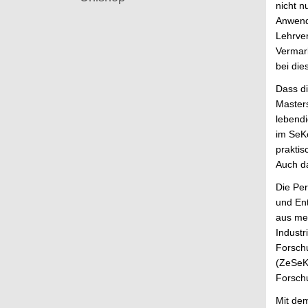
nicht n
Anwendu
Lehrver
Vermark
bei die
Dass di
Masters
lebendi
im SeKo
praktis
Auch da
Die Per
und Ent
aus meh
Industr
Forsch
(
ZeSe
Forschu
Mit de