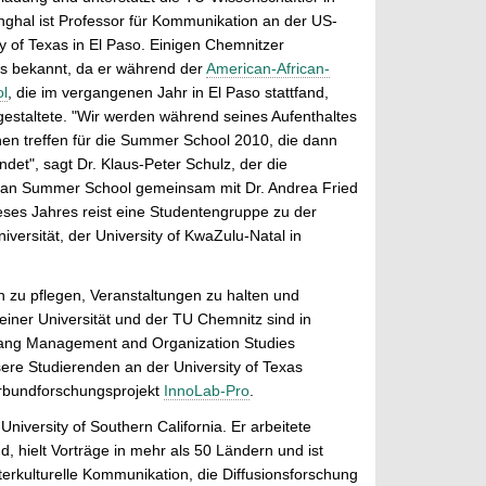
ghal ist Professor für Kommunikation an der US-
y of Texas in El Paso. Einigen Chemnitzer
its bekannt, da er während der
American-African-
l
, die im vergangenen Jahr in El Paso stattfand,
estaltete. "Wir werden während seines Aufenthaltes
en treffen für die Summer School 2010, die dann
indet", sagt Dr. Klaus-Peter Schulz, der die
ean Summer School gemeinsam mit Dr. Andrea Fried
 dieses Jahres reist eine Studentengruppe zu der
iversität, der University of KwaZulu-Natal in
 zu pflegen, Veranstaltungen zu halten und
einer Universität und der TU Chemnitz sind in
ngang Management and Organization Studies
re Studierenden an der University of Texas
erbundforschungsprojekt
InnoLab-Pro
.
niversity of Southern California. Er arbeitete
, hielt Vorträge in mehr als 50 Ländern und ist
rkulturelle Kommunikation, die Diffusionsforschung