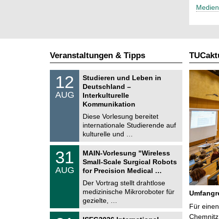
Medien
Veranstaltungen & Tipps
TUCaktu
S
1
12
Studieren und Leben in
o
2
Deutschland –
n
.
AUG
s
Interkulturelle
0
t
Kommunikation
8
i
.
Diese Vorlesung bereitet
g
2
e
internationale Studierende auf
0
kulturelle und …
2
6
T
3
31
MAIN-Vorlesung "Wireless
U
1
Small-Scale Surgical Robots
C
.
AUG
h
for Precision Medical …
0
e
8
Der Vortrag stellt drahtlose
m
.
medizinische Mikroroboter für
n
Umfangre
2
i
gezielte, …
0
Für einen
t
2
z
T
Chemnitz 
6
2