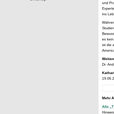
und Pro
Experte
ins Leb
Während
Studier
Bewusst
es kein
ist die
America
Weiter
Dr. And
Kathar
19.06.
Mehr A
Alle „
Hinweis