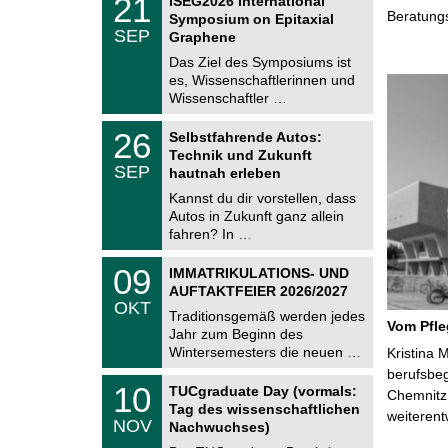
21
ISEG2026 International
U
1
Beratung
Symposium on Epitaxial
C
.
SEP
h
Graphene
0
e
9
Das Ziel des Symposiums ist
m
.
es, Wissenschaftlerinnen und
n
2
i
Wissenschaftler …
0
t
2
z
T
6
2
26
Selbstfahrende Autos:
U
6
Technik und Zukunft
C
.
SEP
h
hautnah erleben
0
e
9
Kannst du dir vorstellen, dass
m
.
Autos in Zukunft ganz allein
n
2
i
fahren? In …
0
t
2
z
T
6
0
09
IMMATRIKULATIONS- UND
U
9
AUFTAKTFEIER 2026/2027
C
.
OKT
h
1
Traditionsgemäß werden jedes
e
Vom Pfl
0
Jahr zum Beginn des
m
.
Wintersemesters die neuen …
n
Kristina 
2
i
berufsbe
0
Z
t
1
10
2
TUCgraduate Day (vormals:
Chemnitz 
e
z
0
6
Tag des wissenschaftlichen
n
weiterent
.
NOV
t
Nachwuchses)
1
r
1