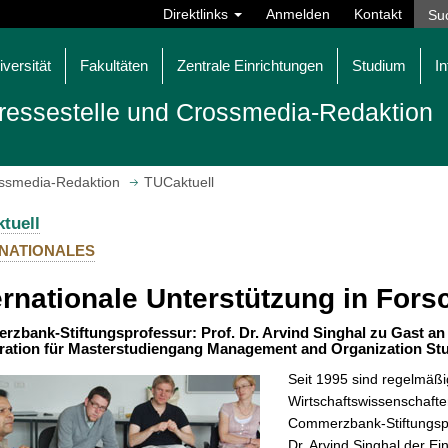
Direktlinks
Anmelden
Kontakt
iversität
Fakultäten
Zentrale Einrichtungen
Studium
In
ressestelle und Crossmedia-Redaktion
ossmedia-Redaktion
TUCaktuell
tuell
RNATIONALES
ernationale Unterstützung in For
zbank-Stiftungsprofessur: Prof. Dr. Arvind Singhal zu Gast an 
ation für Masterstudiengang Management and Organization St
Seit 1995 sind regelmäßig
Wirtschaftswissenschafte
Commerzbank-Stiftungspro
Dr. Arvind Singhal der Ei