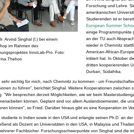
Forschung und Lehre. Sin
amerikanischen Universit
Studierenden ist er bere
European Summer Schoo
einige Programmpunkte g
an der TU auch Absprach
Dr. Arvind Singhal (l.) bei einem
wieder in Chemnitz stattf
hop im Rahmen des
American-African-Europ
hungsprojektes InnoLab-Pro. Foto:
initiiert hat. In Oktober
rina Thehos
dritten kooperierenden Un
Durban, Südafrika.
 sehr wichtig für mich, nach Chemnitz zu kommen - um Freundschaften
ionen zu führen", berichtet Singhal. Weitere Kooperationen zwischen s
g. "Wir besprechen derzeit Möglichkeiten, wie wir beim Masterstudie
narbeiten können. Geplant sind vor allem Auslandssemester, die unse
eren können", so Fried. Darüber hinaus gibt es eine Kooperation im V
 studierte in Indien sowie in den USA und erlangte seinen Ph.D. an der U
eßend als Dozent an Universitäten in den USA, in Malaysia und Thailand
ehrerer Fachbücher. Forschungsschwerpunkte von Singhal sind die inte