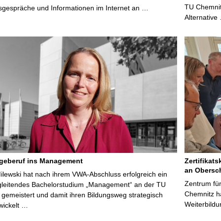
TU Chemnitz
sgespräche und Informationen im Internet an …
Alternative
egeberuf ins Management
Zertifikats
an Obersc
Milewski hat nach ihrem VWA-Abschluss erfolgreich ein
Zentrum für
gleitendes Bachelorstudium „Management“ an der TU
Chemnitz ha
gemeistert und damit ihren Bildungsweg strategisch
Weiterbildu
wickelt …