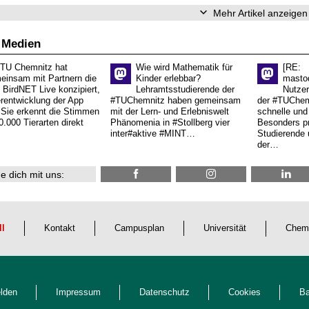
Mehr Artikel anzeigen
 Medien
 TU Chemnitz hat
Wie wird Mathematik für
[RE:
einsam mit Partnern die
Kinder erlebbar?
masto
 BirdNET Live konzipiert,
Lehramtsstudierende der
Nutzer
erentwicklung der App
#TUChemnitz haben gemeinsam
der #TUChemn
.Sie erkennt die Stimmen
mit der Lern- und Erlebniswelt
schnelle und 
0.000 Tierarten direkt
Phänomenia in #Stollberg vier
Besonders pr
inter#aktive #MINT…
Studierende 
der…
e dich mit uns:
ll
Kontakt
Campusplan
Universität
Chem
lden
Impressum
Datenschutz
Cookies
Ba