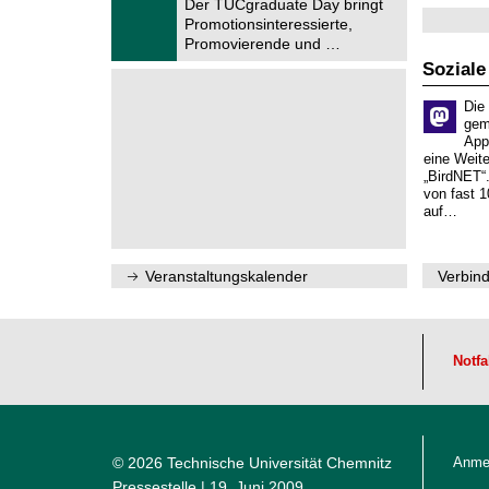
Der TUCgraduate Day bringt
u
.
Promotionsinteressierte,
m
2
f
Promovierende und …
0
ü
2
Soziale
r
6
d
e
Die
n
gem
w
App
i
eine Weit
s
„BirdNET“
s
von fast 1
e
auf…
n
s
c
h
Veranstaltungskalender
Verbind
a
f
t
l
i
Notfa
c
h
e
n
N
a
© 2026 Technische Universität Chemnitz
Anme
c
h
Pressestelle
| 19. Juni 2009