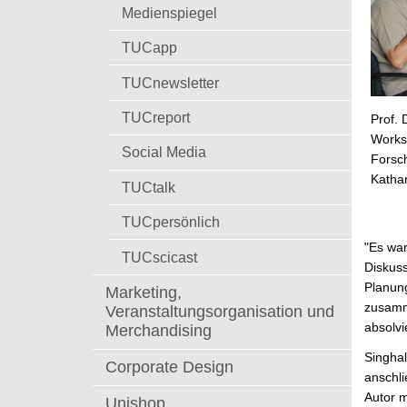
t
Medienspiegel
TUCapp
TUCnewsletter
TUCreport
Prof. 
Works
Social Media
Forsc
Katha
TUCtalk
TUCpersönlich
"Es war
TUCscicast
Diskuss
Planun
Marketing,
zusamme
Veranstaltungsorganisation und
absolvi
Merchandising
Singhal
Corporate Design
anschli
Autor m
Unishop