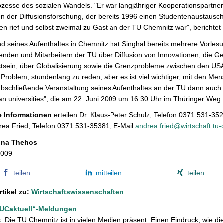
zesse des sozialen Wandels. "Er war langjähriger Kooperationspartne
n der Diffusionsforschung, der bereits 1996 einen Studentenaustaus
en rief und selbst zweimal zu Gast an der TU Chemnitz war", berichtet 
 seines Aufenthaltes in Chemnitz hat Singhal bereits mehrere Vorlesu
enden und Mitarbeitern der TU über Diffusion von Innovationen, die G
sein, über Globalisierung sowie die Grenzprobleme zwischen den USA u
 Problem, stundenlang zu reden, aber es ist viel wichtiger, mit den M
 abschließende Veranstaltung seines Aufenthaltes an der TU dann au
n universities", die am 22. Juni 2009 um 16.30 Uhr im Thüringer Weg 7
e Informationen
erteilen Dr. Klaus-Peter Schulz, Telefon 0371 531-35
rea Fried, Telefon 0371 531-35381, E-Mail
andrea.fried@wirtschaft.tu
ina Thehos
2009
teilen
mitteilen
teilen
rtikel zu:
Wirtschaftswissenschaften
TUCaktuell“-Meldungen
: Die TU Chemnitz ist in vielen Medien präsent. Einen Eindruck, wie dies