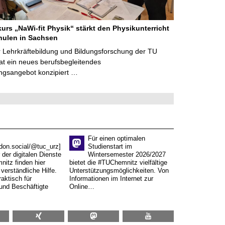
kurs „NaWi-fit Physik“ stärkt den Physikunterricht
hulen in Sachsen
 Lehrkräftebildung und Bildungsforschung der TU
t ein neues berufsbegleitendes
ngsangebot konzipiert …
Für einen optimalen
don.social/@tuc_urz]
Studienstart im
 der digitalen Dienste
Wintersemester 2026/2027
itz finden hier
bietet die #TUChemnitz vielfältige
verständliche Hilfe.
Unterstützungsmöglichkeiten. Von
aktisch für
Informationen im Internet zur
und Beschäftigte
Online…