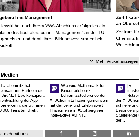
egeberuf ins Management
Zertifikats
an Obersc
Milewski hat nach ihrem VWA-Abschluss erfolgreich ein
Zentrum für
gleitendes Bachelorstudium „Management“ an der TU
Chemnitz ha
gemeistert und damit ihren Bildungsweg strategisch
Weiterbildu
wickelt …
Mehr Artikel anzeigen
 Medien
 TU Chemnitz hat
Wie wird Mathematik für
[RE:
einsam mit Partnern die
Kinder erlebbar?
masto
 BirdNET Live konzipiert,
Lehramtsstudierende der
Nutzer
erentwicklung der App
#TUChemnitz haben gemeinsam
der #TUChemn
.Sie erkennt die Stimmen
mit der Lern- und Erlebniswelt
schnelle und 
0.000 Tierarten direkt
Phänomenia in #Stollberg vier
Besonders pr
inter#aktive #MINT…
Studierende 
der…
e dich mit uns: