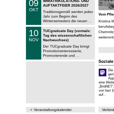
09
IMMATRIKULATIONS- UND
U
9
AUFTAKTFEIER 2026/2027
C
.
OKT
h
1
Traditionsgemäß werden jedes
e
Vom Pfl
0
Jahr zum Beginn des
m
.
Wintersemesters die neuen …
n
Kristina 
2
i
berufsbe
0
Z
t
1
10
2
TUCgraduate Day (vormals:
Chemnitz 
e
z
0
6
Tag des wissenschaftlichen
n
weiterent
.
NOV
t
Nachwuchses)
1
r
1
Der TUCgraduate Day bringt
u
.
Promotionsinteressierte,
m
2
f
Promovierende und …
0
ü
2
Soziale
r
6
d
e
Die
n
gem
w
App
i
eine Weit
s
„BirdNET“
s
von fast 1
e
auf…
n
s
c
h
Veranstaltungskalender
Verbind
a