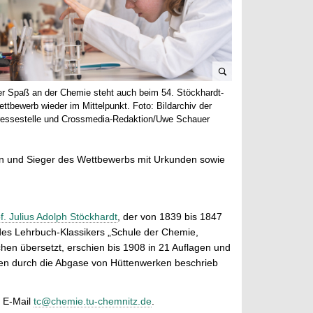
B
r Spaß an der Chemie steht auch beim 54. Stöckhardt-
i
ttbewerb wieder im Mittelpunkt. Foto: Bildarchiv der
l
ressestelle und Crossmedia-Redaktion/Uwe Schauer
d
v
innen und Sieger des Wettbewerbs mit Urkunden sowie
e
r
g
r
f. Julius Adolph Stöckhardt
, der von 1839 bis 1847
ö
 des Lehrbuch-Klassikers „Schule der Chemie,
ß
hen übersetzt, erschien bis 1908 in 21 Auflagen und
e
rben durch die Abgase von Hüttenwerken beschrieb
r
n
, E-Mail
tc@chemie.tu-chemnitz.de
.