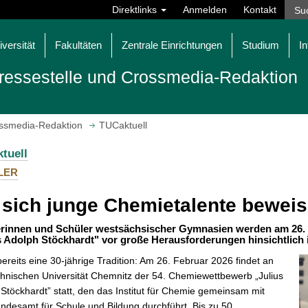
Direktlinks
Anmelden
Kontakt
iversität
Fakultäten
Zentrale Einrichtungen
Studium
In
ressestelle und Crossmedia-Redaktion
ossmedia-Redaktion
TUCaktuell
tuell
LER
sich junge Chemietalente bewei
rinnen und Schüler westsächsischer Gymnasien werden am 26.
s Adolph Stöckhardt" vor große Herausforderungen hinsichtlich 
bereits eine 30-jährige Tradition: Am 26. Februar 2026 findet an
hnischen Universität Chemnitz der 54. Chemiewettbewerb „Julius
Stöckhardt” statt, den das Institut für Chemie gemeinsam mit
desamt für Schule und Bildung durchführt. Bis zu 50