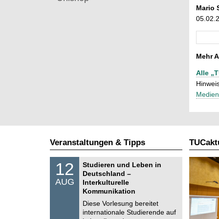
Mario 
05.02.
Mehr A
Alle „
Hinweis
Medien
Veranstaltungen & Tipps
TUCaktu
S
1
12
Studieren und Leben in
o
2
Deutschland –
n
.
AUG
s
Interkulturelle
0
t
Kommunikation
8
i
.
Diese Vorlesung bereitet
g
2
e
internationale Studierende auf
0