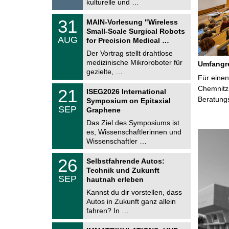
kulturelle und …
2
6
T
3
31
MAIN-Vorlesung "Wireless
U
1
Small-Scale Surgical Robots
C
.
AUG
h
for Precision Medical …
0
e
8
Der Vortrag stellt drahtlose
m
.
medizinische Mikroroboter für
n
Umfangre
2
i
gezielte, …
0
Für einen
t
2
z
T
Chemnitz 
6
2
21
ISEG2026 International
U
1
Beratung
Symposium on Epitaxial
C
.
SEP
h
Graphene
0
e
9
Das Ziel des Symposiums ist
m
.
es, Wissenschaftlerinnen und
n
2
i
Wissenschaftler …
0
t
2
z
T
6
2
26
Selbstfahrende Autos:
U
6
Technik und Zukunft
C
.
SEP
h
hautnah erleben
0
e
9
Kannst du dir vorstellen, dass
m
.
Autos in Zukunft ganz allein
n
2
i
fahren? In …
0
t
2
z
T
6
0