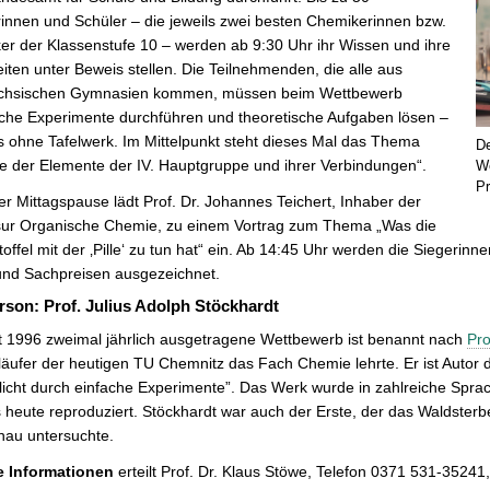
innen und Schüler – die jeweils zwei besten Chemikerinnen bzw.
r der Klassenstufe 10 – werden ab 9:30 Uhr ihr Wissen und ihre
iten unter Beweis stellen. Die Teilnehmenden, die alle aus
chsischen Gymnasien kommen, müssen beim Wettbewerb
che Experimente durchführen und theoretische Aufgaben lösen –
 ohne Tafelwerk. Im Mittelpunkt steht dieses Mal das Thema
De
e der Elemente der IV. Hauptgruppe und ihrer Verbindungen“.
We
P
r Mittagspause lädt Prof. Dr. Johannes Teichert, Inhaber der
sur Organische Chemie, zu einem Vortrag zum Thema „Was die
offel mit der ‚Pille‘ zu tun hat“ ein. Ab 14:45 Uhr werden die Sieger
und Sachpreisen ausgezeichnet.
rson: Prof. Julius Adolph Stöckhardt
t 1996 zweimal jährlich ausgetragene Wettbewerb ist benannt nach
Pro
äufer der heutigen TU Chemnitz das Fach Chemie lehrte. Er ist Autor
licht durch einfache Experimente”. Das Werk wurde in zahlreiche Sprac
s heute reproduziert. Stöckhardt war auch der Erste, der das Waldste
nau untersuchte.
e Informationen
erteilt Prof. Dr. Klaus Stöwe, Telefon 0371 531-35241