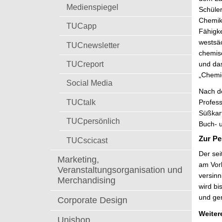
t
Medienspiegel
Schüler
Chemike
TUCapp
Fähigke
westsä
TUCnewsletter
chemis
TUCreport
und das
„Chemi
Social Media
Nach de
TUCtalk
Profes
Süßkart
TUCpersönlich
Buch- 
Zur Pe
TUCscicast
Der sei
Marketing,
am Vorl
Veranstaltungsorganisation und
versinn
Merchandising
wird bi
und ge
Corporate Design
Weiter
Unishop