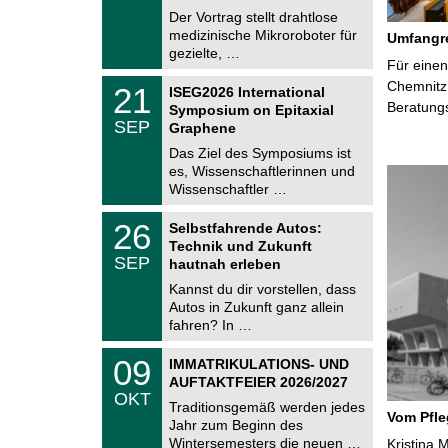
e
8
Der Vortrag stellt drahtlose
m
.
medizinische Mikroroboter für
n
Umfangre
2
i
gezielte, …
0
Für einen
t
2
z
T
Chemnitz 
6
2
21
ISEG2026 International
U
1
Beratung
Symposium on Epitaxial
C
.
SEP
h
Graphene
0
e
9
Das Ziel des Symposiums ist
m
.
es, Wissenschaftlerinnen und
n
2
i
Wissenschaftler …
0
t
2
z
T
6
2
26
Selbstfahrende Autos:
U
6
Technik und Zukunft
C
.
SEP
h
hautnah erleben
0
e
9
Kannst du dir vorstellen, dass
m
.
Autos in Zukunft ganz allein
n
2
i
fahren? In …
0
t
2
z
T
6
0
09
IMMATRIKULATIONS- UND
U
9
AUFTAKTFEIER 2026/2027
C
.
OKT
h
1
Traditionsgemäß werden jedes
e
Vom Pfl
0
Jahr zum Beginn des
m
.
Wintersemesters die neuen …
n
Kristina 