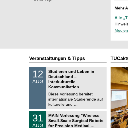
Mehr A
Alle „
Hinweis
Medien
Veranstaltungen & Tipps
TUCaktu
S
1
12
Studieren und Leben in
o
2
Deutschland –
n
.
AUG
s
Interkulturelle
0
t
Kommunikation
8
i
.
Diese Vorlesung bereitet
g
2
e
internationale Studierende auf
0
kulturelle und …
2
6
T
3
31
MAIN-Vorlesung "Wireless
U
1
Small-Scale Surgical Robots
C
.
AUG
h
for Precision Medical …
0