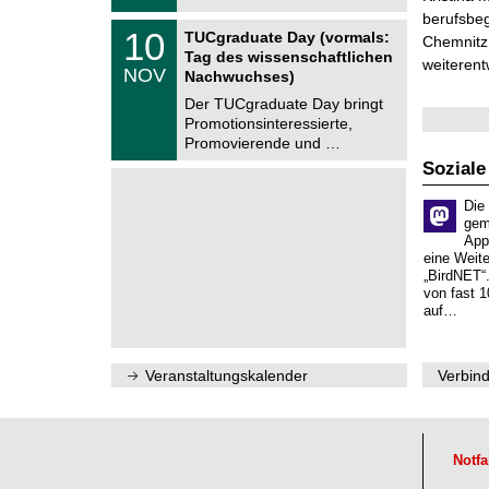
2
i
berufsbe
0
Z
t
1
10
2
TUCgraduate Day (vormals:
Chemnitz 
e
z
0
6
Tag des wissenschaftlichen
n
weiterent
.
NOV
t
Nachwuchses)
1
r
1
Der TUCgraduate Day bringt
u
.
Promotionsinteressierte,
m
2
f
Promovierende und …
0
ü
2
Soziale
r
6
d
e
Die
n
gem
w
App
i
eine Weit
s
„BirdNET“
s
von fast 1
e
auf…
n
s
c
h
Veranstaltungskalender
Verbind
a
f
t
l
i
Notfa
c
h