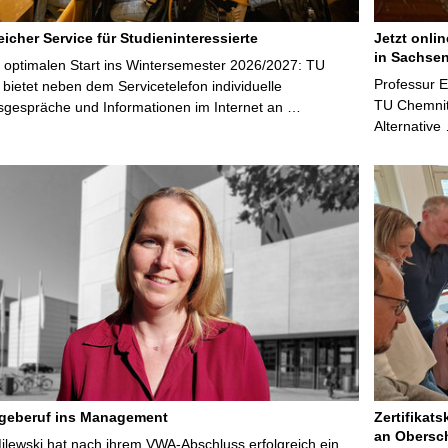
icher Service für Studieninteressierte
Jetzt onli
in Sachsen
 optimalen Start ins Wintersemester 2026/2027: TU
Professur 
bietet neben dem Servicetelefon individuelle
TU Chemnitz
sgespräche und Informationen im Internet an …
Alternative
egeberuf ins Management
Zertifikats
an Obersc
Milewski hat nach ihrem VWA-Abschluss erfolgreich ein