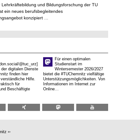
 Lehrkräftebildung und Bildungsforschung der TU
t ein neues berufsbegleitendes
ngsangebot konzipiert …
Für einen optimalen
don.social/@tuc_urz]
Studienstart im
 der digitalen Dienste
Wintersemester 2026/2027
itz finden hier
bietet die #TUChemnitz vielfältige
verständliche Hilfe.
Unterstützungsmöglichkeiten. Von
aktisch für
Informationen im Internet zur
und Beschäftigte
Online…
nitz