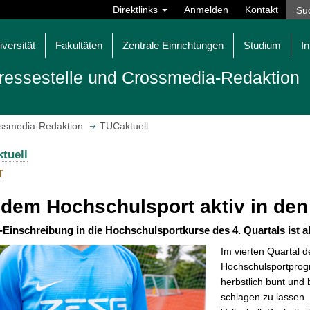
Direktlinks
Anmelden
Kontakt
iversität
Fakultäten
Zentrale Einrichtungen
Studium
In
ressestelle und Crossmedia-Redaktion
ossmedia-Redaktion
TUCaktuell
tuell
T
 dem Hochschulsport aktiv in den
-Einschreibung in die Hochschulsportkurse des 4. Quartals ist ab
Im vierten Quartal d
Hochschulsportprog
herbstlich bunt und 
schlagen zu lassen.