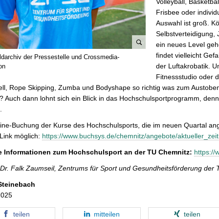
Volleyball, Basketbal
Frisbee oder individ
Auswahl ist groß. K
Selbstverteidigung, 
ein neues Level ge
B
findet vielleicht Ge
ildarchiv der Pressestelle und Crossmedia-
i
der Luftakrobatik. U
on
l
Fitnessstudio oder d
d
ell, Rope Skipping, Zumba und Bodyshape so richtig was zum Austoben
v
 Auch dann lohnt sich ein Blick in das Hochschulsportprogramm, denn
e
.
r
ine-Buchung der Kurse des Hochschulsports, die im neuen Quartal ang
g
Link möglich:
https://www.buchsys.de/chemnitz/angebote/aktueller_zei
r
ö
e Informationen zum Hochschulsport an der TU Chemnitz:
https:/
ß
 Dr. Falk Zaumseil, Zentrums für Sport und Gesundheitsförderung der
e
r
Steinebach
n
2025
teilen
mitteilen
teilen