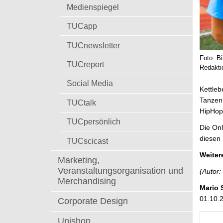
t
Medienspiegel
TUCapp
TUCnewsletter
Foto: B
TUCreport
Redakti
Social Media
Kettleb
Tanzen?
TUCtalk
HipHop
TUCpersönlich
Die Onl
diesen 
TUCscicast
Weiter
Marketing,
Veranstaltungsorganisation und
(Autor:
Merchandising
Mario 
01.10.
Corporate Design
Unishop