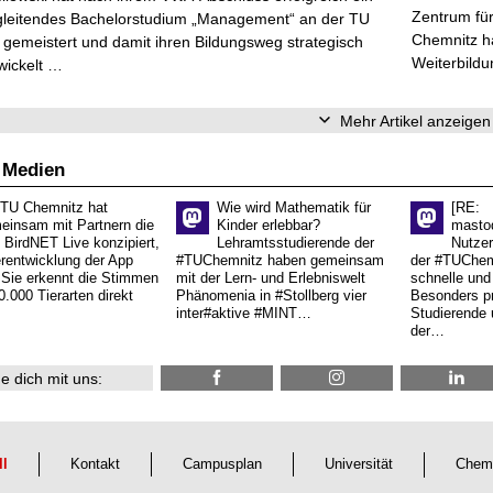
Zentrum für
gleitendes Bachelorstudium „Management“ an der TU
Chemnitz ha
gemeistert und damit ihren Bildungsweg strategisch
Weiterbildu
wickelt …
Mehr Artikel anzeigen
 Medien
 TU Chemnitz hat
Wie wird Mathematik für
[RE:
einsam mit Partnern die
Kinder erlebbar?
masto
 BirdNET Live konzipiert,
Lehramtsstudierende der
Nutzer
erentwicklung der App
#TUChemnitz haben gemeinsam
der #TUChemn
.Sie erkennt die Stimmen
mit der Lern- und Erlebniswelt
schnelle und 
0.000 Tierarten direkt
Phänomenia in #Stollberg vier
Besonders pr
inter#aktive #MINT…
Studierende 
der…
e dich mit uns:
ll
Kontakt
Campusplan
Universität
Chem