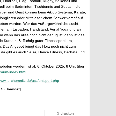
l, Floorball, Flag Football, Rugby, Spikeball und
uell beim Badminton, Tischtennis und Squash, die
örper und Geist können beim Aikido Systema, Karate,
Jonglieren oder Mittelalterlichem Schwertkampf auf
hoben werden. Wer das Außergewöhnliche sucht,
fallen am Eisbaden, Handstand, Aerial Yoga und an
nd wenn das alles noch nicht genug ist, dann ist das
ie Kurse z. B. Richtig guter Fitnesssportkurs,
. Das Angebot bringt das Herz noch nicht zum
 da gibt es auch Salsa, Dance Fitness, Bachata und
eboten werden, ist ab 6. Oktober 2025, 8 Uhr, über
traum/index.html
.
/www.tu-chemnitz.de/usz/unisport.php
 TU Chemnitz)
drucken