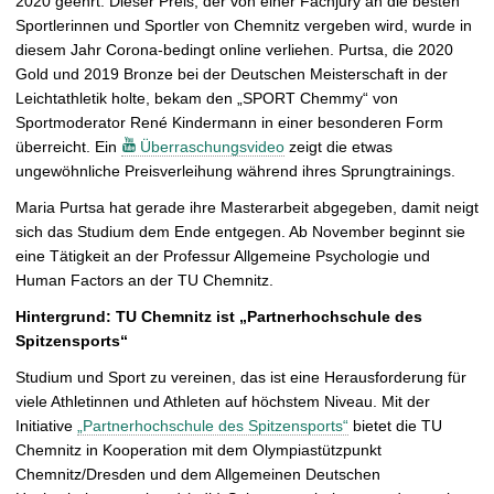
2020 geehrt. Dieser Preis, der von einer Fachjury an die besten
ö
Sportlerinnen und Sportler von Chemnitz vergeben wird, wurde in
ß
diesem Jahr Corona-bedingt online verliehen. Purtsa, die 2020
e
Gold und 2019 Bronze bei der Deutschen Meisterschaft in der
r
Leichtathletik holte, bekam den „SPORT Chemmy“ von
n
Sportmoderator René Kindermann in einer besonderen Form
überreicht. Ein
Überraschungsvideo
zeigt die etwas
ungewöhnliche Preisverleihung während ihres Sprungtrainings.
Maria Purtsa hat gerade ihre Masterarbeit abgegeben, damit neigt
sich das Studium dem Ende entgegen. Ab November beginnt sie
eine Tätigkeit an der Professur Allgemeine Psychologie und
Human Factors an der TU Chemnitz.
Hintergrund: TU Chemnitz ist „Partnerhochschule des
Spitzensports“
Studium und Sport zu vereinen, das ist eine Herausforderung für
viele Athletinnen und Athleten auf höchstem Niveau. Mit der
Initiative
„Partnerhochschule des Spitzensports“
bietet die TU
Chemnitz in Kooperation mit dem Olympiastützpunkt
Chemnitz/Dresden und dem Allgemeinen Deutschen