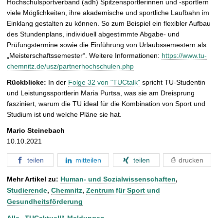
Hochschulsportverband (adh) Spitzensportlerinnen und -sportlern
viele Möglichkeiten, ihre akademische und sportliche Laufbahn im
Einklang gestalten zu können. So zum Beispiel ein flexibler Aufbau
des Stundenplans, individuell abgestimmte Abgabe- und
Prüfungstermine sowie die Einführung von Urlaubssemestern als
„Meisterschaftssemester“. Weitere Informationen:
https://www.tu-
chemnitz.de/usz/partnerhochschulen.php
Rückblicke:
In der
Folge 32 von "TUCtalk"
spricht TU-Studentin
und Leistungssportlerin Maria Purtsa, was sie am Dreisprung
fasziniert, warum die TU ideal für die Kombination von Sport und
Studium ist und welche Pläne sie hat.
Mario Steinebach
10.10.2021
teilen
mitteilen
teilen
drucken
Mehr Artikel zu:
Human- und Sozialwissenschaften
,
Studierende
,
Chemnitz
,
Zentrum für Sport und
Gesundheitsförderung
Alle „TUCaktuell“-Meldungen