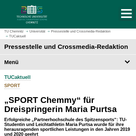
S
S
t
p
a
r
r
i
t
n
TU Chemnitz
Universität
Pressestelle und Crossmedia-Redaktion
s
TUCaktuell
g
e
e
Pressestelle und Crossmedia-Redaktion
i
z
t
u
Menü
e
m
a
H
u
TUCaktuell
a
f
u
SPORT
r
p
u
„SPORT Chemmy“ für
t
f
i
Dreispringerin Maria Purtsa
e
n
n
h
Erfolgreiche „Partnerhochschule des Spitzensports“: TU-
Studentin und Leichtathletin Maria Purtsa wurde für ihre
a
herausragenden sportlichen Leistungen in den Jahren 2019
l
und 2020 geehrt