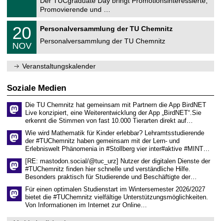
Der TUCgraduate Day bringt Promotionsinteressierte,
r
1
Promovierende und …
u
.
m
2
T
f
2
20
Personalversammlung der TU Chemnitz
0
U
ü
0
2
C
r
Personalversammlung der TU Chemnitz
.
6
NOV
h
d
1
e
e
1
m
n
.
Veranstaltungskalender
n
w
2
i
i
0
t
s
2
Soziale Medien
z
s
6
e
Die TU Chemnitz hat gemeinsam mit Partnern die App BirdNET
n
Live konzipiert, eine Weiterentwicklung der App „BirdNET“.Sie
s
erkennt die Stimmen von fast 10.000 Tierarten direkt auf…
c
h
Wie wird Mathematik für Kinder erlebbar? Lehramtsstudierende
a
der #TUChemnitz haben gemeinsam mit der Lern- und
f
Erlebniswelt Phänomenia in #Stollberg vier inter#aktive #MINT…
t
l
[RE: mastodon.social/@tuc_urz] Nutzer der digitalen Dienste der
i
#TUChemnitz finden hier schnelle und verständliche Hilfe.
c
Besonders praktisch für Studierende und Beschäftigte der…
h
e
Für einen optimalen Studienstart im Wintersemester 2026/2027
n
bietet die #TUChemnitz vielfältige Unterstützungsmöglichkeiten.
N
Von Informationen im Internet zur Online…
a
c