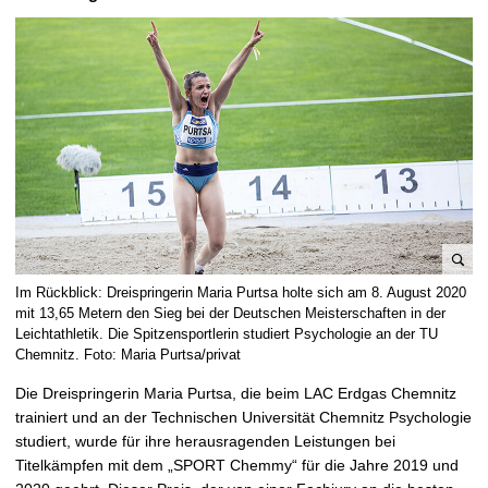
t
B
Im Rückblick: Dreispringerin Maria Purtsa holte sich am 8. August 2020
i
mit 13,65 Metern den Sieg bei der Deutschen Meisterschaften in der
l
Leichtathletik. Die Spitzensportlerin studiert Psychologie an der TU
Chemnitz. Foto: Maria Purtsa/privat
d
v
Die Dreispringerin Maria Purtsa, die beim LAC Erdgas Chemnitz
e
trainiert und an der Technischen Universität Chemnitz Psychologie
r
studiert, wurde für ihre herausragenden Leistungen bei
g
Titelkämpfen mit dem „SPORT Chemmy“ für die Jahre 2019 und
r