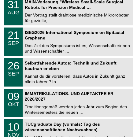
3
31
MAIN-Vorlesung "Wireless Small-Scale Surgical
U
1
Robots for Precision Medical …
C
.
AUG
h
0
Der Vortrag stellt drahtlose medizinische Mikroroboter
e
8
für gezielte, …
m
.
n
2
T
i
2
21
ISEG2026 International Symposium on Epitaxial
0
U
t
1
2
Graphene
C
z
.
6
SEP
h
0
Das Ziel des Symposiums ist es, Wissenschaftlerinnen
e
9
und Wissenschaftler …
m
.
n
2
T
i
2
26
Selbstfahrende Autos: Technik und Zukunft
0
U
t
6
2
hautnah erleben
C
z
.
6
SEP
h
0
Kannst du dir vorstellen, dass Autos in Zukunft ganz
e
9
allein fahren? In …
m
.
n
2
T
i
0
09
IMMATRIKULATIONS- UND AUFTAKTFEIER
0
U
t
9
2
2026/2027
C
z
.
6
OKT
h
1
Traditionsgemäß werden jedes Jahr zum Beginn des
e
0
Wintersemesters die neuen …
m
.
n
2
Z
i
1
10
TUCgraduate Day (vormals: Tag des
0
e
t
0
2
wissenschaftlichen Nachwuchses)
n
z
.
6
NOV
t
1