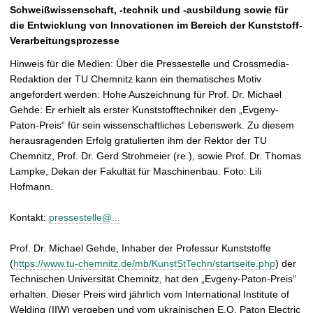
t
Schweißwissenschaft, -technik und -ausbildung sowie für
die Entwicklung von Innovationen im Bereich der Kunststoff-
Verarbeitungsprozesse
Hinweis für die Medien: Über die Pressestelle und Crossmedia-
Redaktion der TU Chemnitz kann ein thematisches Motiv
angefordert werden: Hohe Auszeichnung für Prof. Dr. Michael
Gehde: Er erhielt als erster Kunststofftechniker den „Evgeny-
Paton-Preis“ für sein wissenschaftliches Lebenswerk. Zu diesem
herausragenden Erfolg gratulierten ihm der Rektor der TU
Chemnitz, Prof. Dr. Gerd Strohmeier (re.), sowie Prof. Dr. Thomas
Lampke, Dekan der Fakultät für Maschinenbau. Foto: Lili
Hofmann.
Kontakt:
pressestelle@...
Prof. Dr. Michael Gehde, Inhaber der Professur Kunststoffe
(
https://www.tu-chemnitz.de/mb/KunstStTechn/startseite.php
) der
Technischen Universität Chemnitz, hat den „Evgeny-Paton-Preis“
erhalten. Dieser Preis wird jährlich vom International Institute of
Welding (IIW) vergeben und vom ukrainischen E.O. Paton Electric