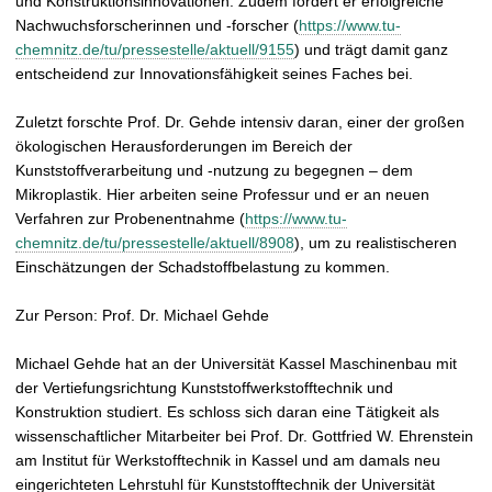
und Konstruktionsinnovationen. Zudem fördert er erfolgreiche
Nachwuchsforscherinnen und -forscher (
https://www.tu-
chemnitz.de/tu/pressestelle/aktuell/9155
) und trägt damit ganz
entscheidend zur Innovationsfähigkeit seines Faches bei.
Zuletzt forschte Prof. Dr. Gehde intensiv daran, einer der großen
ökologischen Herausforderungen im Bereich der
Kunststoffverarbeitung und -nutzung zu begegnen – dem
Mikroplastik. Hier arbeiten seine Professur und er an neuen
Verfahren zur Probenentnahme (
https://www.tu-
chemnitz.de/tu/pressestelle/aktuell/8908
), um zu realistischeren
Einschätzungen der Schadstoffbelastung zu kommen.
Zur Person: Prof. Dr. Michael Gehde
Michael Gehde hat an der Universität Kassel Maschinenbau mit
der Vertiefungsrichtung Kunststoffwerkstofftechnik und
Konstruktion studiert. Es schloss sich daran eine Tätigkeit als
wissenschaftlicher Mitarbeiter bei Prof. Dr. Gottfried W. Ehrenstein
am Institut für Werkstofftechnik in Kassel und am damals neu
eingerichteten Lehrstuhl für Kunststofftechnik der Universität