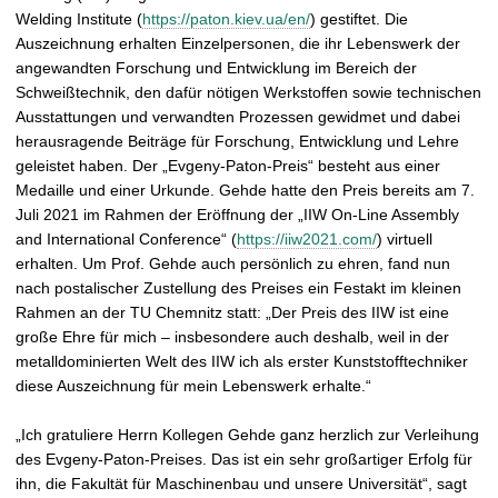
Welding Institute (
https://paton.kiev.ua/en/
) gestiftet. Die
Auszeichnung erhalten Einzelpersonen, die ihr Lebenswerk der
angewandten Forschung und Entwicklung im Bereich der
Schweißtechnik, den dafür nötigen Werkstoffen sowie technischen
Ausstattungen und verwandten Prozessen gewidmet und dabei
herausragende Beiträge für Forschung, Entwicklung und Lehre
geleistet haben. Der „Evgeny-Paton-Preis“ besteht aus einer
Medaille und einer Urkunde. Gehde hatte den Preis bereits am 7.
Juli 2021 im Rahmen der Eröffnung der „IIW On-Line Assembly
and International Conference“ (
https://iiw2021.com/
) virtuell
erhalten. Um Prof. Gehde auch persönlich zu ehren, fand nun
nach postalischer Zustellung des Preises ein Festakt im kleinen
Rahmen an der TU Chemnitz statt: „Der Preis des IIW ist eine
große Ehre für mich – insbesondere auch deshalb, weil in der
metalldominierten Welt des IIW ich als erster Kunststofftechniker
diese Auszeichnung für mein Lebenswerk erhalte.“
„Ich gratuliere Herrn Kollegen Gehde ganz herzlich zur Verleihung
des Evgeny-Paton-Preises. Das ist ein sehr großartiger Erfolg für
ihn, die Fakultät für Maschinenbau und unsere Universität“, sagt