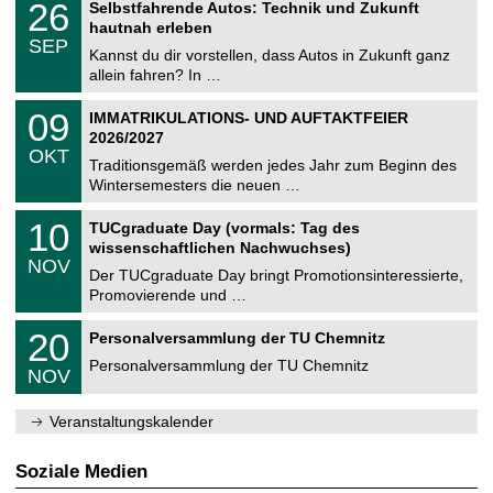
i
2
26
Selbstfahrende Autos: Technik und Zukunft
0
U
t
6
2
hautnah erleben
C
z
.
6
SEP
h
0
Kannst du dir vorstellen, dass Autos in Zukunft ganz
e
9
allein fahren? In …
m
.
n
2
T
i
0
09
IMMATRIKULATIONS- UND AUFTAKTFEIER
0
U
t
9
2
2026/2027
C
z
.
6
OKT
h
1
Traditionsgemäß werden jedes Jahr zum Beginn des
e
0
Wintersemesters die neuen …
m
.
n
2
Z
i
1
10
TUCgraduate Day (vormals: Tag des
0
e
t
0
2
wissenschaftlichen Nachwuchses)
n
z
.
6
NOV
t
1
Der TUCgraduate Day bringt Promotionsinteressierte,
r
1
Promovierende und …
u
.
m
2
T
f
2
20
Personalversammlung der TU Chemnitz
0
U
ü
0
2
C
r
Personalversammlung der TU Chemnitz
.
6
NOV
h
d
1
e
e
1
m
n
.
Veranstaltungskalender
n
w
2
i
i
0
t
s
2
Soziale Medien
z
s
6