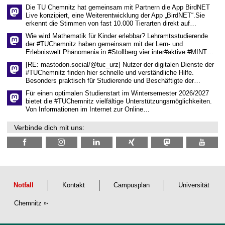
e
Die TU Chemnitz hat gemeinsam mit Partnern die App BirdNET
n
Live konzipiert, eine Weiterentwicklung der App „BirdNET“.Sie
s
erkennt die Stimmen von fast 10.000 Tierarten direkt auf…
c
h
Wie wird Mathematik für Kinder erlebbar? Lehramtsstudierende
a
der #TUChemnitz haben gemeinsam mit der Lern- und
f
Erlebniswelt Phänomenia in #Stollberg vier inter#aktive #MINT…
t
l
[RE: mastodon.social/@tuc_urz] Nutzer der digitalen Dienste der
i
#TUChemnitz finden hier schnelle und verständliche Hilfe.
c
Besonders praktisch für Studierende und Beschäftigte der…
h
e
Für einen optimalen Studienstart im Wintersemester 2026/2027
n
bietet die #TUChemnitz vielfältige Unterstützungsmöglichkeiten.
N
Von Informationen im Internet zur Online…
a
c
Verbinde dich mit uns:
h
w
u
c
h
s
Notfall
Kontakt
Campusplan
Universität
Chemnitz