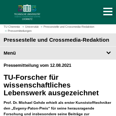
S
S
t
p
a
r
r
i
t
n
TU Chemnitz
Universität
Pressestelle und Crossmedia-Redaktion
s
Pressemitteilungen
g
e
e
Pressestelle und Crossmedia-Redaktion
i
z
t
u
Menü
e
m
a
H
Pressemitteilung vom 12.08.2021
u
a
f
u
TU-Forscher für
r
p
u
wissenschaftliches
t
f
i
Lebenswerk ausgezeichnet
e
n
n
h
Prof. Dr. Michael Gehde erhielt als erster Kunststofftechniker
a
den „Evgeny-Paton-Preis“ für seine herausragende
l
Forschung und insbesondere seine Beiträge zur