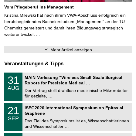
Vom Pflegeberuf ins Management
Kristina Milewski hat nach ihrem VWA-Abschluss erfolgreich ein
berufsbegleitendes Bachelorstudium „Management“ an der TU
Chemnitz gemeistert und damit ihren Bildungsweg strategisch
weiterentwickelt …
Mehr Artikel anzeigen
Veranstaltungen & Tipps
T
3
31
MAIN-Vorlesung "Wireless Small-Scale Surgical
U
1
Robots for Precision Medical …
C
.
AUG
h
0
Der Vortrag stellt drahtlose medizinische Mikroroboter
e
8
für gezielte, …
m
.
n
2
T
i
2
21
ISEG2026 International Symposium on Epitaxial
0
U
t
1
2
Graphene
C
z
.
6
SEP
h
0
Das Ziel des Symposiums ist es, Wissenschaftlerinnen
e
9
und Wissenschaftler …
m
.
n
2
T