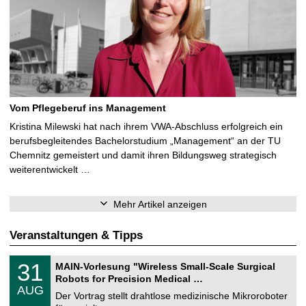
Vom Pflegeberuf ins Management
Kristina Milewski hat nach ihrem VWA-Abschluss erfolgreich ein
berufsbegleitendes Bachelorstudium „Management“ an der TU
Chemnitz gemeistert und damit ihren Bildungsweg strategisch
weiterentwickelt …
Mehr Artikel anzeigen
Veranstaltungen & Tipps
T
3
31
MAIN-Vorlesung "Wireless Small-Scale Surgical
U
1
Robots for Precision Medical …
C
.
AUG
h
0
Der Vortrag stellt drahtlose medizinische Mikroroboter
e
8