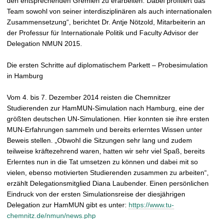
den entsprechenden Gremien zu erarbeiten. Dabei profitiert das
Team sowohl von seiner interdisziplinären als auch internationalen
Zusammensetzung“, berichtet Dr. Antje Nötzold, Mitarbeiterin an
der Professur für Internationale Politik und Faculty Advisor der
Delegation NMUN 2015.
Die ersten Schritte auf diplomatischem Parkett – Probesimulation
in Hamburg
Vom 4. bis 7. Dezember 2014 reisten die Chemnitzer
Studierenden zur HamMUN-Simulation nach Hamburg, eine der
größten deutschen UN-Simulationen. Hier konnten sie ihre ersten
MUN-Erfahrungen sammeln und bereits erlerntes Wissen unter
Beweis stellen. „Obwohl die Sitzungen sehr lang und zudem
teilweise kräftezehrend waren, hatten wir sehr viel Spaß, bereits
Erlerntes nun in die Tat umsetzen zu können und dabei mit so
vielen, ebenso motivierten Studierenden zusammen zu arbeiten“,
erzählt Delegationsmitglied Diana Laubender. Einen persönlichen
Eindruck von der ersten Simulationsreise der diesjährigen
Delegation zur HamMUN gibt es unter:
https://www.tu-
chemnitz.de/nmun/news.php