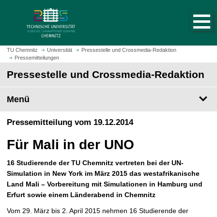
S
S
t
p
a
r
r
i
t
n
TU Chemnitz
Universität
Pressestelle und Crossmedia-Redaktion
s
Pressemitteilungen
g
e
e
Pressestelle und Crossmedia-Redaktion
i
z
t
u
Menü
e
m
a
H
Pressemitteilung vom 19.12.2014
u
a
f
u
Für Mali in der UNO
r
p
u
t
16 Studierende der TU Chemnitz vertreten bei der UN-
f
i
Simulation in New York im März 2015 das westafrikanische
e
n
Land Mali – Vorbereitung mit Simulationen in Hamburg und
n
h
Erfurt sowie einem Länderabend in Chemnitz
a
l
Vom 29. März bis 2. April 2015 nehmen 16 Studierende der