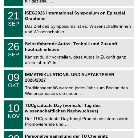
für gezielte, …
m
.
n
2
T
i
2
21
ISEG2026 International Symposium on Epitaxial
0
U
t
1
2
Graphene
C
z
.
6
SEP
h
0
Das Ziel des Symposiums ist es, Wissenschaftlerinnen
e
9
und Wissenschaftler …
m
.
n
2
T
i
2
26
Selbstfahrende Autos: Technik und Zukunft
0
U
t
6
2
hautnah erleben
C
z
.
6
SEP
h
0
Kannst du dir vorstellen, dass Autos in Zukunft ganz
e
9
allein fahren? In …
m
.
n
2
T
i
0
09
IMMATRIKULATIONS- UND AUFTAKTFEIER
0
U
t
9
2
2026/2027
C
z
.
6
OKT
h
1
Traditionsgemäß werden jedes Jahr zum Beginn des
e
0
Wintersemesters die neuen …
m
.
n
2
Z
i
1
10
TUCgraduate Day (vormals: Tag des
0
e
t
0
2
wissenschaftlichen Nachwuchses)
n
z
.
6
NOV
t
1
Der TUCgraduate Day bringt Promotionsinteressierte,
r
1
Promovierende und …
u
.
m
2
T
f
2
Personalversammlung der TU Chemnitz
0
U