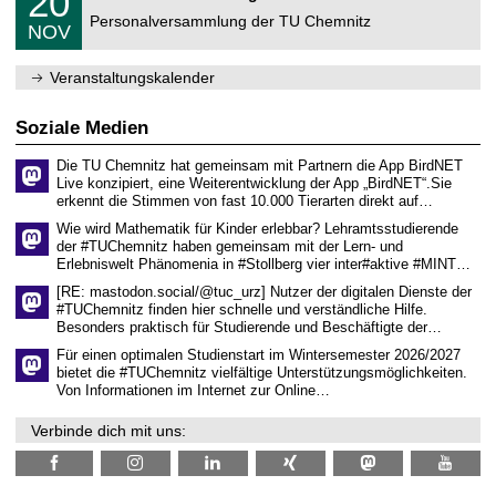
20
ü
0
2
C
r
Personalversammlung der TU Chemnitz
.
6
NOV
h
d
1
e
e
1
m
n
.
Veranstaltungskalender
n
w
2
i
i
0
t
s
2
Soziale Medien
z
s
6
e
Die TU Chemnitz hat gemeinsam mit Partnern die App BirdNET
n
Live konzipiert, eine Weiterentwicklung der App „BirdNET“.Sie
s
erkennt die Stimmen von fast 10.000 Tierarten direkt auf…
c
h
Wie wird Mathematik für Kinder erlebbar? Lehramtsstudierende
a
der #TUChemnitz haben gemeinsam mit der Lern- und
f
Erlebniswelt Phänomenia in #Stollberg vier inter#aktive #MINT…
t
l
[RE: mastodon.social/@tuc_urz] Nutzer der digitalen Dienste der
i
#TUChemnitz finden hier schnelle und verständliche Hilfe.
c
Besonders praktisch für Studierende und Beschäftigte der…
h
e
Für einen optimalen Studienstart im Wintersemester 2026/2027
n
bietet die #TUChemnitz vielfältige Unterstützungsmöglichkeiten.
N
Von Informationen im Internet zur Online…
a
c
Verbinde dich mit uns:
h
w
u
c