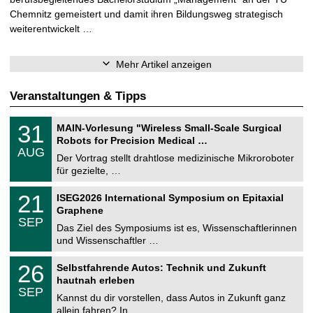
Chemnitz gemeistert und damit ihren Bildungsweg strategisch
weiterentwickelt …
Mehr Artikel anzeigen
Veranstaltungen & Tipps
T
3
31
MAIN-Vorlesung "Wireless Small-Scale Surgical
U
1
Robots for Precision Medical …
C
.
AUG
h
0
Der Vortrag stellt drahtlose medizinische Mikroroboter
e
8
für gezielte, …
m
.
n
2
T
i
2
21
ISEG2026 International Symposium on Epitaxial
0
U
t
1
2
Graphene
C
z
.
6
SEP
h
0
Das Ziel des Symposiums ist es, Wissenschaftlerinnen
e
9
und Wissenschaftler …
m
.
n
2
T
i
2
26
Selbstfahrende Autos: Technik und Zukunft
0
U
t
6
2
hautnah erleben
C
z
.
6
SEP
h
0
Kannst du dir vorstellen, dass Autos in Zukunft ganz
e
9
allein fahren? In …