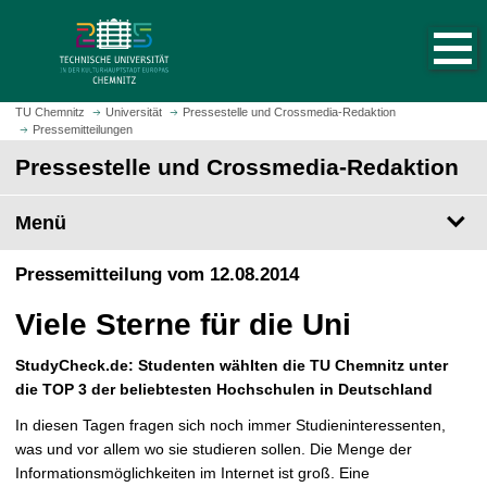
S
S
t
p
a
r
r
i
t
n
TU Chemnitz
Universität
Pressestelle und Crossmedia-Redaktion
s
Pressemitteilungen
g
e
e
Pressestelle und Crossmedia-Redaktion
i
z
t
u
Menü
e
m
a
H
Pressemitteilung vom 12.08.2014
u
a
f
u
Viele Sterne für die Uni
r
p
u
t
StudyCheck.de: Studenten wählten die TU Chemnitz unter
f
i
die TOP 3 der beliebtesten Hochschulen in Deutschland
e
n
n
h
In diesen Tagen fragen sich noch immer Studieninteressenten,
a
was und vor allem wo sie studieren sollen. Die Menge der
l
Informationsmöglichkeiten im Internet ist groß. Eine