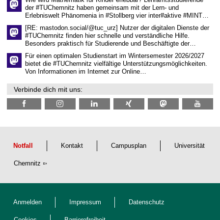
a
der #TUChemnitz haben gemeinsam mit der Lern- und
f
Erlebniswelt Phänomenia in #Stollberg vier inter#aktive #MINT…
t
l
[RE: mastodon.social/@tuc_urz] Nutzer der digitalen Dienste der
i
#TUChemnitz finden hier schnelle und verständliche Hilfe.
c
Besonders praktisch für Studierende und Beschäftigte der…
h
e
Für einen optimalen Studienstart im Wintersemester 2026/2027
n
bietet die #TUChemnitz vielfältige Unterstützungsmöglichkeiten.
N
Von Informationen im Internet zur Online…
a
c
Verbinde dich mit uns:
h
w
u
c
h
s
Notfall
Kontakt
Campusplan
Universität
Chemnitz
Anmelden
Impressum
Datenschutz
Cookies
Barrierefreiheit