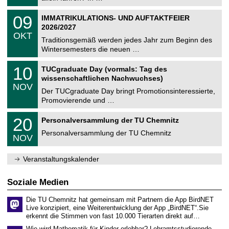
m
.
n
2
T
i
0
09
IMMATRIKULATIONS- UND AUFTAKTFEIER
0
U
t
9
2
2026/2027
C
z
.
6
OKT
h
1
Traditionsgemäß werden jedes Jahr zum Beginn des
e
0
Wintersemesters die neuen …
m
.
n
2
Z
i
1
10
TUCgraduate Day (vormals: Tag des
0
e
t
0
2
wissenschaftlichen Nachwuchses)
n
z
.
6
NOV
t
1
Der TUCgraduate Day bringt Promotionsinteressierte,
r
1
Promovierende und …
u
.
m
2
T
f
2
20
Personalversammlung der TU Chemnitz
0
U
ü
0
2
C
r
Personalversammlung der TU Chemnitz
.
6
NOV
h
d
1
e
e
1
m
n
.
Veranstaltungskalender
n
w
2
i
i
0
t
s
2
Soziale Medien
z
s
6
e
Die TU Chemnitz hat gemeinsam mit Partnern die App BirdNET
n
Live konzipiert, eine Weiterentwicklung der App „BirdNET“.Sie
s
erkennt die Stimmen von fast 10.000 Tierarten direkt auf…
c
h
Wie wird Mathematik für Kinder erlebbar? Lehramtsstudierende