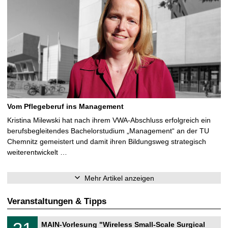
Vom Pflegeberuf ins Management
Kristina Milewski hat nach ihrem VWA-Abschluss erfolgreich ein
berufsbegleitendes Bachelorstudium „Management“ an der TU
Chemnitz gemeistert und damit ihren Bildungsweg strategisch
weiterentwickelt …
Mehr Artikel anzeigen
Veranstaltungen & Tipps
T
3
MAIN-Vorlesung "Wireless Small-Scale Surgical
U