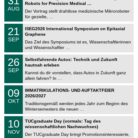
31
1
Robots for Precision Medical …
C
.
AUG
h
0
Der Vortrag stellt drahtlose medizinische Mikroroboter
e
8
für gezielte, …
m
.
n
2
T
i
2
21
ISEG2026 International Symposium on Epitaxial
0
U
t
1
2
Graphene
C
z
.
6
SEP
h
0
Das Ziel des Symposiums ist es, Wissenschaftlerinnen
e
9
und Wissenschaftler …
m
.
n
2
T
i
2
26
Selbstfahrende Autos: Technik und Zukunft
0
U
t
6
2
hautnah erleben
C
z
.
6
SEP
h
0
Kannst du dir vorstellen, dass Autos in Zukunft ganz
e
9
allein fahren? In …
m
.
n
2
T
i
0
09
IMMATRIKULATIONS- UND AUFTAKTFEIER
0
U
t
9
2
2026/2027
C
z
.
6
OKT
h
1
Traditionsgemäß werden jedes Jahr zum Beginn des
e
0
Wintersemesters die neuen …
m
.
n
2
Z
i
1
10
TUCgraduate Day (vormals: Tag des
0
e
t
0
2
wissenschaftlichen Nachwuchses)
n
z
.
6
NOV
t
1
Der TUCgraduate Day bringt Promotionsinteressierte,
r