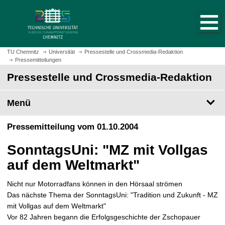
S
S
t
p
a
r
r
i
t
n
TU Chemnitz
Universität
Pressestelle und Crossmedia-Redaktion
s
Pressemitteilungen
g
e
e
Pressestelle und Crossmedia-Redaktion
i
z
t
u
Menü
e
m
a
H
Pressemitteilung vom 01.10.2004
u
a
f
u
SonntagsUni: "MZ mit Vollgas
r
p
u
auf dem Weltmarkt"
t
f
i
e
Nicht nur Motorradfans können in den Hörsaal strömen
n
n
Das nächste Thema der SonntagsUni: "Tradition und Zukunft - MZ
h
mit Vollgas auf dem Weltmarkt"
a
Vor 82 Jahren begann die Erfolgsgeschichte der Zschopauer
l