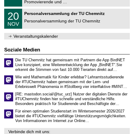
1
Promovierende und …
u
.
m
2
T
f
2
20
Personalversammlung der TU Chemnitz
0
U
ü
0
2
C
r
Personalversammlung der TU Chemnitz
.
6
NOV
h
d
1
e
e
1
m
n
.
Veranstaltungskalender
n
w
2
i
i
0
t
s
2
Soziale Medien
z
s
6
e
Die TU Chemnitz hat gemeinsam mit Partnern die App BirdNET
n
Live konzipiert, eine Weiterentwicklung der App „BirdNET“.Sie
s
erkennt die Stimmen von fast 10.000 Tierarten direkt auf…
c
h
Wie wird Mathematik für Kinder erlebbar? Lehramtsstudierende
a
der #TUChemnitz haben gemeinsam mit der Lern- und
f
Erlebniswelt Phänomenia in #Stollberg vier inter#aktive #MINT…
t
l
[RE: mastodon.social/@tuc_urz] Nutzer der digitalen Dienste der
i
#TUChemnitz finden hier schnelle und verständliche Hilfe.
c
Besonders praktisch für Studierende und Beschäftigte der…
h
e
Für einen optimalen Studienstart im Wintersemester 2026/2027
n
bietet die #TUChemnitz vielfältige Unterstützungsmöglichkeiten.
N
Von Informationen im Internet zur Online…
a
c
Verbinde dich mit uns:
h