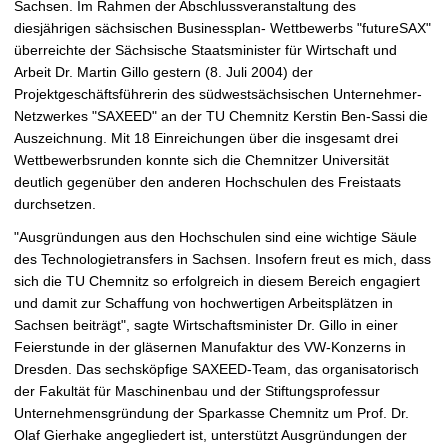
Sachsen. Im Rahmen der Abschlussveranstaltung des
t
diesjährigen sächsischen Businessplan- Wettbewerbs "futureSAX"
überreichte der Sächsische Staatsminister für Wirtschaft und
Arbeit Dr. Martin Gillo gestern (8. Juli 2004) der
Projektgeschäftsführerin des südwestsächsischen Unternehmer-
Netzwerkes "SAXEED" an der TU Chemnitz Kerstin Ben-Sassi die
Auszeichnung. Mit 18 Einreichungen über die insgesamt drei
Wettbewerbsrunden konnte sich die Chemnitzer Universität
deutlich gegenüber den anderen Hochschulen des Freistaats
durchsetzen.
"Ausgründungen aus den Hochschulen sind eine wichtige Säule
des Technologietransfers in Sachsen. Insofern freut es mich, dass
sich die TU Chemnitz so erfolgreich in diesem Bereich engagiert
und damit zur Schaffung von hochwertigen Arbeitsplätzen in
Sachsen beiträgt", sagte Wirtschaftsminister Dr. Gillo in einer
Feierstunde in der gläsernen Manufaktur des VW-Konzerns in
Dresden. Das sechsköpfige SAXEED-Team, das organisatorisch
der Fakultät für Maschinenbau und der Stiftungsprofessur
Unternehmensgründung der Sparkasse Chemnitz um Prof. Dr.
Olaf Gierhake angegliedert ist, unterstützt Ausgründungen der