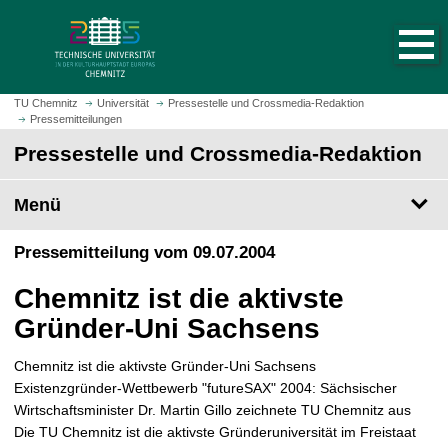
S
S
t
p
a
r
r
i
t
n
TU Chemnitz
Universität
Pressestelle und Crossmedia-Redaktion
s
Pressemitteilungen
g
e
e
Pressestelle und Crossmedia-Redaktion
i
z
t
u
Menü
e
m
a
H
Pressemitteilung vom 09.07.2004
u
a
f
u
Chemnitz ist die aktivste
r
p
u
Gründer-Uni Sachsens
t
f
i
e
Chemnitz ist die aktivste Gründer-Uni Sachsens
n
n
Existenzgründer-Wettbewerb "futureSAX" 2004: Sächsischer
h
Wirtschaftsminister Dr. Martin Gillo zeichnete TU Chemnitz aus
a
Die TU Chemnitz ist die aktivste Gründeruniversität im Freistaat
l