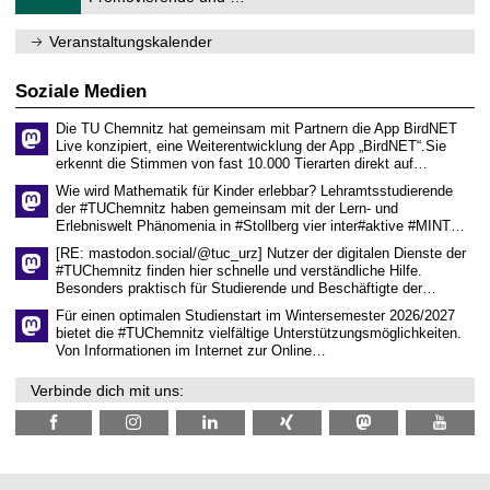
u
.
m
2
f
0
Veranstaltungskalender
ü
2
r
6
d
Soziale Medien
e
n
Die TU Chemnitz hat gemeinsam mit Partnern die App BirdNET
w
Live konzipiert, eine Weiterentwicklung der App „BirdNET“.Sie
i
erkennt die Stimmen von fast 10.000 Tierarten direkt auf…
s
s
Wie wird Mathematik für Kinder erlebbar? Lehramtsstudierende
e
der #TUChemnitz haben gemeinsam mit der Lern- und
n
Erlebniswelt Phänomenia in #Stollberg vier inter#aktive #MINT…
s
c
[RE: mastodon.social/@tuc_urz] Nutzer der digitalen Dienste der
h
#TUChemnitz finden hier schnelle und verständliche Hilfe.
a
Besonders praktisch für Studierende und Beschäftigte der…
f
t
Für einen optimalen Studienstart im Wintersemester 2026/2027
l
bietet die #TUChemnitz vielfältige Unterstützungsmöglichkeiten.
i
Von Informationen im Internet zur Online…
c
h
Verbinde dich mit uns:
e
n
N
a
c
h