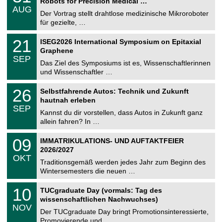
2
Robots for Precision Medical …
C
.
6
AUG
h
0
Der Vortrag stellt drahtlose medizinische Mikroroboter
e
8
für gezielte, …
m
.
n
2
T
i
2
21
ISEG2026 International Symposium on Epitaxial
0
U
t
1
2
Graphene
C
z
.
6
SEP
h
0
Das Ziel des Symposiums ist es, Wissenschaftlerinnen
e
9
und Wissenschaftler …
m
.
n
2
T
i
2
26
Selbstfahrende Autos: Technik und Zukunft
0
U
t
6
2
hautnah erleben
C
z
.
6
SEP
h
0
Kannst du dir vorstellen, dass Autos in Zukunft ganz
e
9
allein fahren? In …
m
.
n
2
T
i
0
09
IMMATRIKULATIONS- UND AUFTAKTFEIER
0
U
t
9
2
2026/2027
C
z
.
6
OKT
h
1
Traditionsgemäß werden jedes Jahr zum Beginn des
e
0
Wintersemesters die neuen …
m
.
n
2
Z
i
1
10
TUCgraduate Day (vormals: Tag des
0
e
t
0
2
wissenschaftlichen Nachwuchses)
n
z
.
6
NOV
t
1
Der TUCgraduate Day bringt Promotionsinteressierte,
r
1
Promovierende und …