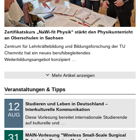
Zertifikatskurs „NaWi-fit Physik“ stärkt den Physikunterricht
an Oberschulen in Sachsen
Zentrum für Lehrkräftebildung und Bildungsforschung der TU
Chemnitz hat ein neues berufsbegleitendes
Weiterbildungsangebot konzipiert …
Mehr Artikel anzeigen
Veranstaltungen & Tipps
S
1
12
Studieren und Leben in Deutschland –
o
2
Interkulturelle Kommunikation
n
.
AUG
s
0
Diese Vorlesung bereitet internationale Studierende
t
8
auf kulturelle und …
i
.
g
2
T
e
3
31
MAIN-Vorlesung "Wireless Small-Scale Surgical
0
U
1