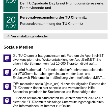
6
NOV
t
1
Der TUCgraduate Day bringt Promotionsinteressierte,
r
1
Promovierende und …
u
.
m
2
T
f
2
20
Personalversammlung der TU Chemnitz
0
U
ü
0
2
C
r
Personalversammlung der TU Chemnitz
.
6
NOV
h
d
1
e
e
1
m
n
.
Veranstaltungskalender
n
w
2
i
i
0
t
s
2
Soziale Medien
z
s
6
e
Die TU Chemnitz hat gemeinsam mit Partnern die App BirdNET
n
Live konzipiert, eine Weiterentwicklung der App „BirdNET“.Sie
s
erkennt die Stimmen von fast 10.000 Tierarten direkt auf…
c
h
Wie wird Mathematik für Kinder erlebbar? Lehramtsstudierende
a
der #TUChemnitz haben gemeinsam mit der Lern- und
f
Erlebniswelt Phänomenia in #Stollberg vier inter#aktive #MINT…
t
l
[RE: mastodon.social/@tuc_urz] Nutzer der digitalen Dienste der
i
#TUChemnitz finden hier schnelle und verständliche Hilfe.
c
Besonders praktisch für Studierende und Beschäftigte der…
h
e
Für einen optimalen Studienstart im Wintersemester 2026/2027
n
bietet die #TUChemnitz vielfältige Unterstützungsmöglichkeiten.
N
Von Informationen im Internet zur Online…
a